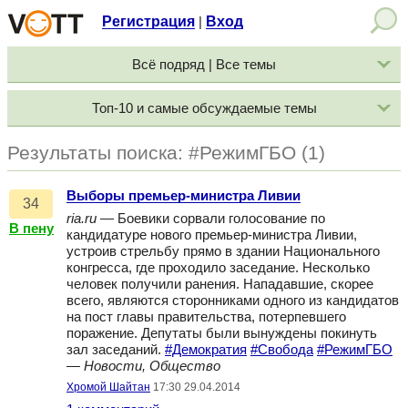
Регистрация
Вход
|
Всё подряд | Все темы
Топ-10 и самые обсуждаемые темы
Результаты поиска: #РежимГБО (1)
Выборы премьер-министра Ливии
34
ria.ru
— Боевики сорвали голосование по
В пену
кандидатуре нового премьер-министра Ливии,
устроив стрельбу прямо в здании Национального
конгресса, где проходило заседание. Несколько
человек получили ранения. Нападавшие, скорее
всего, являются сторонниками одного из кандидатов
на пост главы правительства, потерпевшего
поражение. Депутаты были вынуждены покинуть
зал заседаний.
#Демократия
#Свобода
#РежимГБО
—
Новости, Общество
Хромой Шайтан
17:30 29.04.2014