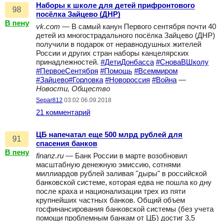
Наборы к школе для детей прифронтового
98
посёлка Зайцево (ДНР)
В пену
vk.com
— В самый канун Первого сентября почти 40
детей из многострадального посёлка Зайцево (ДНР)
получили в подарок от неравнодушных жителей
России и других стран наборы канцелярских
принадлежностей.
#ДетиДонбасса
#СноваВШколу
#ПервоеСентября
#Помощь
#Всеммиром
#Зайцево#Горловка
#Новороссия
#Война
—
Новости, Общество
Separ812
03:02 06.09.2018
21 комментарий
ЦБ напечатал еще 500 млрд рублей для
91
спасения банков
В пену
finanz.ru
— Банк России в марте возобновил
масштабную денежную эмиссию, сотнями
миллиардов рублей заливая "дыры" в российской
банковской системе, которая едва не пошла ко дну
после краха и национализации трех из пяти
крупнейших частных банков. Общий объем
госфинансирования банковской системы (без учета
помощи проблемным банкам от ЦБ) достиг 3,5