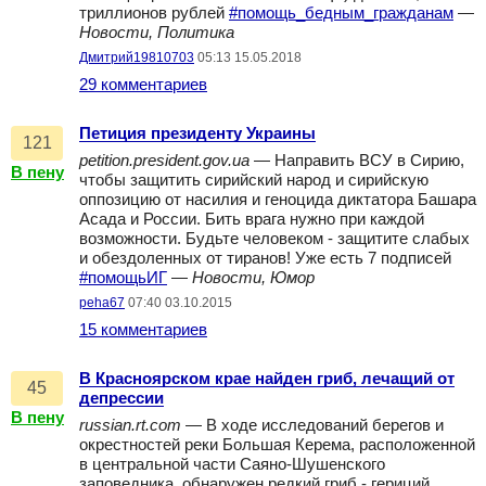
триллионов рублей
#помощь_бедным_гражданам
—
Новости, Политика
Дмитрий19810703
05:13 15.05.2018
29 комментариев
Петиция президенту Украины
121
petition.president.gov.ua
— Направить ВСУ в Сирию,
В пену
чтобы защитить сирийский народ и сирийскую
оппозицию от насилия и геноцида диктатора Башара
Асада и России. Бить врага нужно при каждой
возможности. Будьте человеком - защитите слабых
и обездоленных от тиранов! Уже есть 7 подписей
#помощьИГ
—
Новости, Юмор
peha67
07:40 03.10.2015
15 комментариев
В Красноярском крае найден гриб, лечащий от
45
депрессии
В пену
russian.rt.com
— В ходе исследований берегов и
окрестностей реки Большая Керема, расположенной
в центральной части Саяно-Шушенского
заповедника, обнаружен редкий гриб - гериций