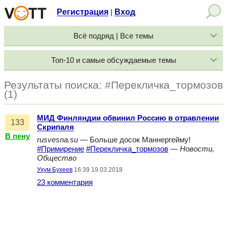
Регистрация
Вход
|
Всё подряд | Все темы
Топ-10 и самые обсуждаемые темы
Результаты поиска: #Перекличка_тормозов
(1)
МИД Финляндии обвинил Россию в отравлении
133
Скрипаля
В пену
rusvesna.su
— Больше досок Маннергейму!
#Примирение
#Перекличка_тормозов
—
Новости,
Общество
Ухум Бухеев
16:39 19.03.2018
23 комментария