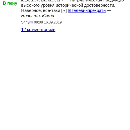
ic.pics.livejournal.com
— Патриотическая продукция
В пену
высокого уровня исторической достоверности.
Наверное, всё-таки [R]
#Пелевинпрекрати
—
Новости, Юмор
Shnyrik
09:08 16.09.2019
12 комментариев