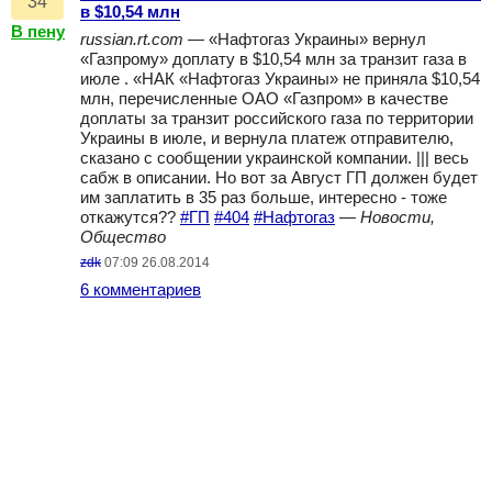
34
в $10,54 млн
В пену
russian.rt.com
— «Нафтогаз Украины» вернул
«Газпрому» доплату в $10,54 млн за транзит газа в
июле . «НАК «Нафтогаз Украины» не приняла $10,54
млн, перечисленные ОАО «Газпром» в качестве
доплаты за транзит российского газа по территории
Украины в июле, и вернула платеж отправителю,
сказано с сообщении украинской компании. ||| весь
сабж в описании. Но вот за Август ГП должен будет
им заплатить в 35 раз больше, интересно - тоже
откажутся??
#ГП
#404
#Нафтогаз
—
Новости,
Общество
zdk
07:09 26.08.2014
6 комментариев