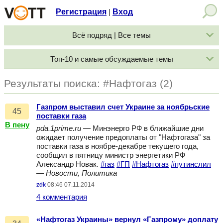
Регистрация
Вход
|
Всё подряд | Все темы
Топ-10 и самые обсуждаемые темы
Результаты поиска: #Нафтогаз (2)
Газпром выставил счет Украине за ноябрьские
45
поставки газа
В пену
pda.1prime.ru
— Минэнерго РФ в ближайшие дни
ожидает получение предоплаты от "Нафтогаза" за
поставки газа в ноябре-декабре текущего года,
сообщил в пятницу министр энергетики РФ
Александр Новак.
#газ
#ГП
#Нафтогаз
#путинслил
—
Новости, Политика
zdk
08:46 07.11.2014
4 комментария
«Нафтогаз Украины» вернул «Газпрому» доплату