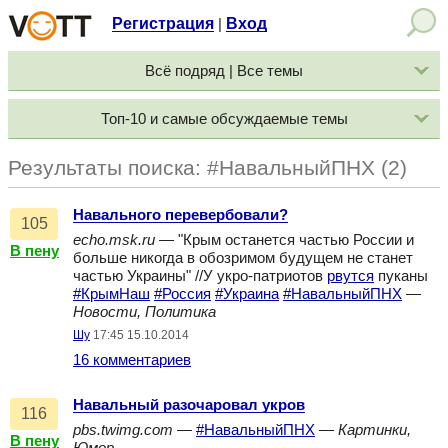
Регистрация
Вход
|
Всё подряд | Все темы
Топ-10 и самые обсуждаемые темы
Результаты поиска: #НавальныйПНХ (2)
Навального перевербовали?
105
echo.msk.ru
— "Крым останется частью России и
В пену
больше никогда в обозримом будущем не станет
частью Украины" //У укро-патриотов
рвутся
пуканы
#КрымНаш
#Россия
#Украина
#НавальныйПНХ
—
Новости, Политика
Шу
17:45 15.10.2014
16 комментариев
Навальный разочаровал укров
116
pbs.twimg.com
—
#НавальныйПНХ
—
Картинки,
В пену