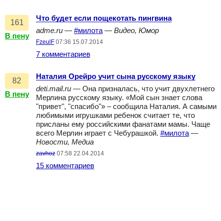
Что будет если пощекотать пингвина
161
adme.ru
—
#милота
—
Видео, Юмор
В пену
FzeulF
07:36 15.07.2014
7 комментариев
Наталия Орейро учит сына русскому языку
82
deti.mail.ru
— Она призналась, что учит двухлетнего
В пену
Мерлина русскому языку. «Мой сын знает слова
"привет", "спасибо"» – сообщила Наталия. А самыми
любимыми игрушками ребенок считает те, что
присланы ему российскими фанатами мамы. Чаще
всего Мерлин играет с Чебурашкой.
#милота
—
Новости, Медиа
zavhoz
07:58 22.04.2014
15 комментариев