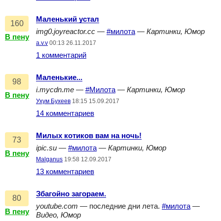
Маленький устал
160
img0.joyreactor.cc
—
#милота
—
Картинки, Юмор
В пену
a.v.v
00:13 26.11.2017
1 комментарий
Маленькие...
98
i.mycdn.me
—
#Милота
—
Картинки, Юмор
В пену
Ухум Бухеев
18:15 15.09.2017
14 комментариев
Милых котиков вам на ночь!
73
ipic.su
—
#милота
—
Картинки, Юмор
В пену
Malganus
19:58 12.09.2017
13 комментариев
Збагойно загораем.
80
youtube.com
— последние дни лета.
#милота
—
В пену
Видео, Юмор