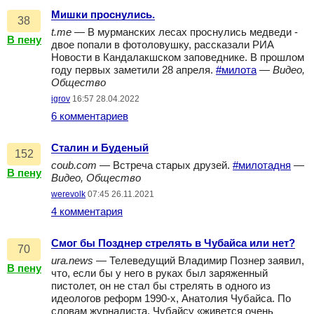
Мишки проснулись.
38
t.me
— В мурманских лесах проснулись медведи -
В пену
двое попали в фотоловушку, рассказали РИА
Новости в Кандалакшском заповеднике. В прошлом
году первых заметили 28 апреля.
#милота
—
Видео,
Общество
igrov
16:57 28.04.2022
6 комментариев
Сталин и Буденый
152
coub.com
— Встреча старых друзей.
#милотадня
—
В пену
Видео, Общество
werevolk
07:45 26.11.2021
4 комментария
Смог бы Позднер стрелять в Чубайса или нет?
70
ura.news
— Телеведущий Владимир Познер заявил,
В пену
что, если бы у него в руках был заряженный
пистолет, он не стал бы стрелять в одного из
идеологов реформ 1990-х, Анатолия Чубайса. По
словам журналиста, Чубайсу «живется очень