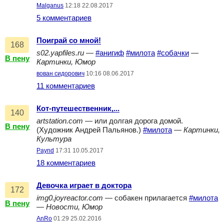
Malganus
12:18 22.08.2017
5 комментариев
Поиграй со мной!
168
s02.yapfiles.ru
—
#анигиф
#милота
#собачки
—
В пену
Картинки, Юмор
вован сидорович
10:16 08.06.2017
11 комментариев
Кот-путешественник,...
140
artstation.com
— или долгая дорога домой.
В пену
(Художник Андрей Пальянов.)
#милота
—
Картинки,
Культура
Paynd
17:31 10.05.2017
18 комментариев
Девочка играет в доктора
172
img0.joyreactor.com
— собакен прилагается
#милота
В пену
—
Новости, Юмор
AnRo
01:29 25.02.2016