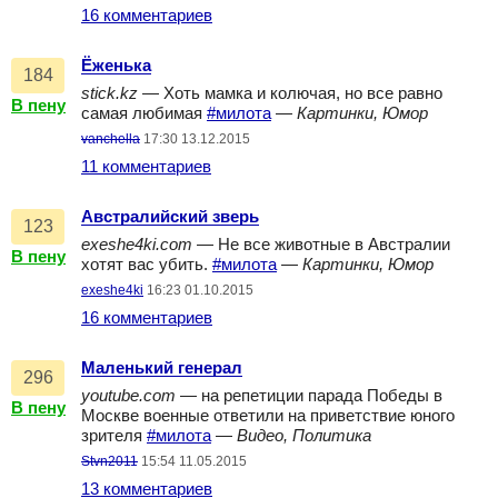
16 комментариев
Ёженька
184
stick.kz
— Хоть мамка и колючая, но все равно
В пену
самая любимая
#милота
—
Картинки, Юмор
vanchella
17:30 13.12.2015
11 комментариев
Австралийский зверь
123
exeshe4ki.com
— Не все животные в Австралии
В пену
хотят вас убить.
#милота
—
Картинки, Юмор
exeshe4ki
16:23 01.10.2015
16 комментариев
Маленький генерал
296
youtube.com
— на репетиции парада Победы в
В пену
Москве военные ответили на приветствие юного
зрителя
#милота
—
Видео, Политика
Stvn2011
15:54 11.05.2015
13 комментариев