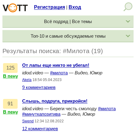
Регистрация
Вход
|
Всё подряд | Все темы
Топ-10 и самые обсуждаемые темы
Результаты поиска: #Милота (19)
От лапы еще никто не убегал!
125
idiod.video
—
#милота
—
Видео, Юмор
В пену
Akela
18:54 05.04.2023
9 комментариев
Слышь, подруга, прикройся!
91
idiod.video
— Береги честь смолоду
#милота
В пену
#минуткапозитива
—
Видео, Юмор
Swend
12:34 12.08.2022
12 комментариев