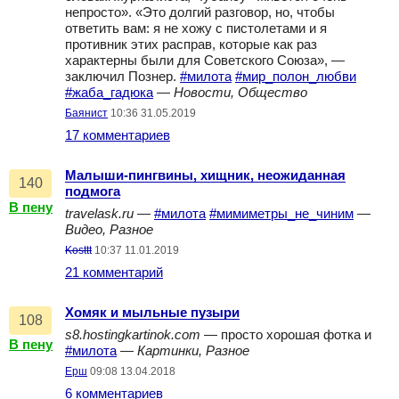
непросто». «Это долгий разговор, но, чтобы
ответить вам: я не хожу с пистолетами и я
противник этих расправ, которые как раз
характерны были для Советского Союза», —
заключил Познер.
#милота
#мир_полон_любви
#жаба_гадюка
—
Новости, Общество
Баянист
10:36 31.05.2019
17 комментариев
Малыши-пингвины, хищник, неожиданная
140
подмога
В пену
travelask.ru
—
#милота
#мимиметры_не_чиним
—
Видео, Разное
Kosttt
10:37 11.01.2019
21 комментарий
Хомяк и мыльные пузыри
108
s8.hostingkartinok.com
— просто хорошая фотка и
В пену
#милота
—
Картинки, Разное
Ерш
09:08 13.04.2018
6 комментариев