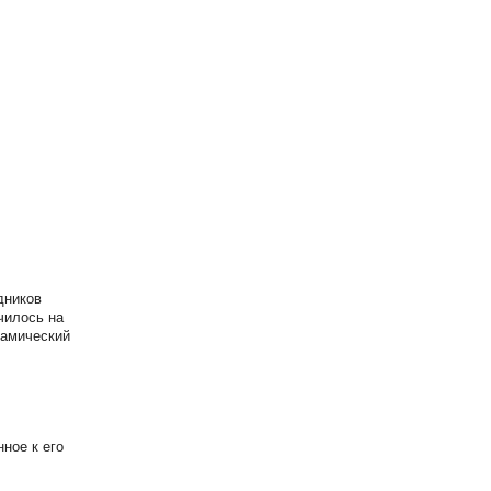
дников
чилось на
намический
ное к его