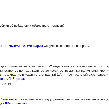
Сёмин об избавлении общества от иллюзий.
0
нстантинСемин
#СёминСтрим
Озвученные вопросы в первом.
 два миллиона гектаров леса. СБУ задержала российский танкер. Сотру
ичестве. За полгода количество кредитов, выданных наличными, увели
зъятых квартир и машин. Легендарный ЦАГИ - центральный аэрогидроди
лопомПоЕвропам
.07.2019
ть закрыт, в случае, если суд удовлетворит исковое заявление, подан
Дня
#BadComedian