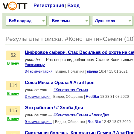
Регистрация
Вход
|
Всё подряд
Все темы
Лучшее за
Результаты поиска: #КонстантинСемин (10
Цифровое сафари. Стас Васильев об охоте на се
62
youtu.be
— Разговор с видеоблогером Стасом Васильевым 
В пену
#поживому
34 комментария
|
Видео, Политика
|
starina
16:47 15.01.2021
Союз Меча и Орала // АгитПроп
114
youtube.com
—
#КонстантинСемин
В пену
3 комментария
|
Видео, Общество
|
RedStar
18:23 31.08.2020
Это работает! // Злоба Дня
115
youtube.com
—
#КонстантинСемин
#ЗлобаДня
В пену
9 комментариев
|
Видео, Общество
|
RedStar
12:42 18.07.2020
Cистемная болезнь. Константин Сёмин // АгитПро