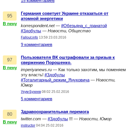
15 комментариев
Германия советует Украине отказаться от
95
атомной энергетики
В пену
korrespondent.net
—
#Обезьяна_с_гранатой
#Здобулы
—
Новости, Общество
Fallout.info
13:59 23.03.2016
9 комментариев
Пользователя ВК оштрафовали за призыв к
97
свержению Порошенко.
В пену
imperiyanews.ru
— Как только захотим, мы поменяем
эту власть!
#Здобулы
#Тоталитарный_режим_Януковича
—
Новости,
Юмор
Ухум Бухеев
08:02 25.02.2016
5 комментариев
Здравоохранительная перемога
80
twitter.com
—
#Здобулы
!!! —
Новости, Юмор
В пену
instructor
04:04 25.02.2016