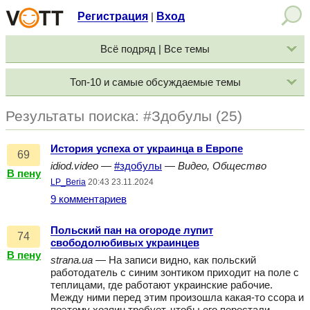
Регистрация
Вход
|
Всё подряд | Все темы
Топ-10 и самые обсуждаемые темы
Результаты поиска: #Здобулы (25)
История успеха от украинца в Европе
69
idiod.video
—
#здобулы
—
Видео, Общество
В пену
LP_Beria
20:43 23.11.2024
9 комментариев
Польский пан на огороде лупит
74
свободолюбивых украинцев
В пену
strana.ua
— На записи видно, как польский
работодатель с синим зонтиком приходит на поле с
теплицами, где работают украинские рабочие.
Между ними перед этим произошла какая-то ссора и