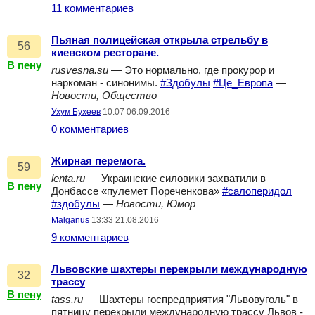
11 комментариев
Пьяная полицейская открыла стрельбу в
56
киевском ресторане.
В пену
rusvesna.su
— Это нормально, где прокурор и
наркоман - синонимы.
#Здобулы
#Це_Европа
—
Новости, Общество
Ухум Бухеев
10:07 06.09.2016
0 комментариев
Жирная перемога.
59
lenta.ru
— Украинские силовики захватили в
В пену
Донбассе «пулемет Пореченкова»
#салоперидол
#здобулы
—
Новости, Юмор
Malganus
13:33 21.08.2016
9 комментариев
Львовские шахтеры перекрыли международную
32
трассу
В пену
tass.ru
— Шахтеры госпредприятия "Львовуголь" в
пятницу перекрыли международную трассу Львов -