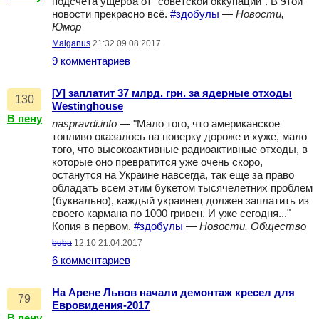
подсчета ущерба от "советской оккупации". В этой
новости прекрасно всё.
#здобулы
—
Новости,
Юмор
Malganus
21:32 09.08.2017
9 комментариев
[У] заплатит 37 млрд. грн. за ядерные отходы
130
Westinghouse
В пену
naspravdi.info
— "Мало того, что американское
топливо оказалось на поверку дороже и хуже, мало
того, что высокоактивные радиоактивные отходы, в
которые оно превратится уже очень скоро,
останутся на Украине навсегда, так еще за право
обладать всем этим букетом тысячелетних проблем
(буквально), каждый украинец должен заплатить из
своего кармана по 1000 гривен. И уже сегодня..."
Копия в первом.
#здобулы
—
Новости, Общество
buba
12:10 21.04.2017
6 комментариев
На Арене Львов начали демонтаж кресел для
79
Евровидения-2017
В пену