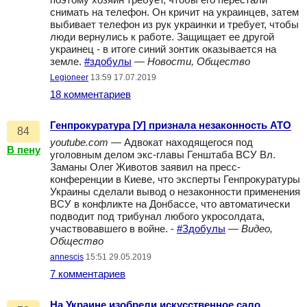
поэтому хозяин требует, чтобы его перестали
снимать на телефон. Он кричит на украинцев, затем
выбивает телефон из рук украинки и требует, чтобы
люди вернулись к работе. Защищает ее другой
украинец - в итоге синий зонтик оказывается на
земле.
#здобулы
—
Новости, Общество
Legioneer
13:59 17.07.2019
18 комментариев
Генпрокуратура [У] признала незаконность АТО
84
youtube.com
— Адвокат находящегося под
В пену
уголовным делом экс-главы Генштаба ВСУ Вл.
Заманы Олег Животов заявил на пресс-
конференции в Киеве, что эксперты Генпрокуратуры
Украины сделали вывод о незаконности применения
ВСУ в конфликте на Донбассе, что автоматически
подводит под трибунал любого укросолдата,
участвовавшего в войне. -
#Здобулы
—
Видео,
Общество
annescis
15:51 29.05.2019
7 комментариев
На Украине изобрели искусственное сало