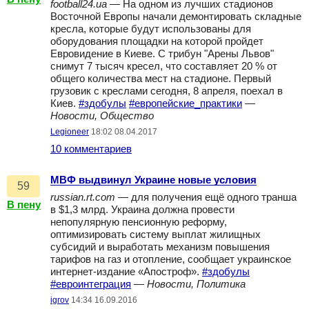
football24.ua
— На одном из лучших стадионов
Восточной Европы начали демонтировать складные
кресла, которые будут использованы для
оборудования площадки на которой пройдет
Евровидение в Киеве. С трибун "Арены Львов"
снимут 7 тысяч кресел, что составляет 20 % от
общего количества мест на стадионе. Первый
грузовик с креслами сегодня, 8 апреля, поехал в
Киев.
#здобулы
#европейские_практики
—
Новости, Общество
Legioneer
18:02 08.04.2017
10 комментариев
МВФ выдвинул Украине новые условия
59
russian.rt.com
— для получения ещё одного транша
В пену
в $1,3 млрд. Украина должна провести
непопулярную пенсионную реформу,
оптимизировать систему выплат жилищных
субсидий и выработать механизм повышения
тарифов на газ и отопление, сообщает украинское
интернет-издание «Апостроф».
#здобулы
#евроинтеграция
—
Новости, Политика
igrov
14:34 16.09.2016