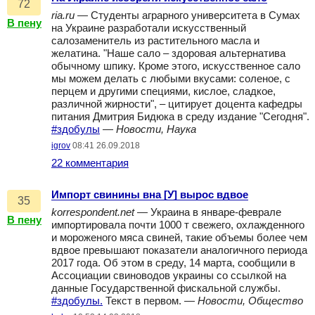
72
ria.ru
— Студенты аграрного университета в Сумах
В пену
на Украине разработали искусственный
салозаменитель из растительного масла и
желатина. "Наше сало – здоровая альтернатива
обычному шпику. Кроме этого, искусственное сало
мы можем делать с любыми вкусами: соленое, с
перцем и другими специями, кислое, сладкое,
различной жирности", – цитирует доцента кафедры
питания Дмитрия Бидюка в среду издание "Сегодня".
#здобулы
—
Новости, Наука
igrov
08:41 26.09.2018
22 комментария
Импорт свинины вна [У] вырос вдвое
35
korrespondent.net
— Украина в январе-феврале
В пену
импортировала почти 1000 т свежего, охлажденного
и мороженого мяса свиней, такие объемы более чем
вдвое превышают показатели аналогичного периода
2017 года. Об этом в среду, 14 марта, сообщили в
Ассоциации свиноводов украины со ссылкой на
данные Государственной фискальной службы.
#здобулы.
Текст в первом. —
Новости, Общество