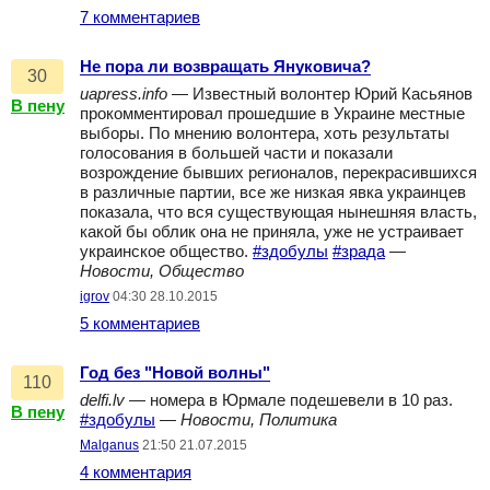
7 комментариев
Не пора ли возвращать Януковича?
30
uapress.info
— Известный волонтер Юрий Касьянов
В пену
прокомментировал прошедшие в Украине местные
выборы. По мнению волонтера, хоть результаты
голосования в большей части и показали
возрождение бывших регионалов, перекрасившихся
в различные партии, все же низкая явка украинцев
показала, что вся существующая нынешняя власть,
какой бы облик она не приняла, уже не устраивает
украинское общество.
#здобулы
#зрада
—
Новости, Общество
igrov
04:30 28.10.2015
5 комментариев
Год без "Новой волны"
110
delfi.lv
— номера в Юрмале подешевели в 10 раз.
В пену
#здобулы
—
Новости, Политика
Malganus
21:50 21.07.2015
4 комментария