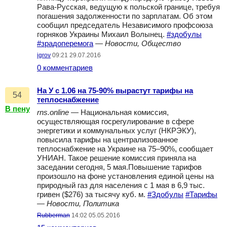
Рава-Русская, ведущую к польской границе, требуя
погашения задолженности по зарплатам. Об этом
сообщил председатель Независимого профсоюза
горняков Украины Михаил Волынец.
#здобулы
#зрадоперемога
—
Новости, Общество
igrov
09:21 29.07.2016
0 комментариев
На У с 1.06 на 75-90% вырастут тарифы на
54
теплоснабжение
В пену
rns.online
— Национальная комиссия,
осуществляющая госрегулирование в сфере
энергетики и коммунальных услуг (НКРЭКУ),
повысила тарифы на централизованное
теплоснабжение на Украине на 75–90%, сообщает
УНИАН. Такое решение комиссия приняла на
заседании сегодня, 5 мая.Повышение тарифов
произошло на фоне установления единой цены на
природный газ для населения с 1 мая в 6,9 тыс.
гривен ($276) за тысячу куб. м.
#Здобулы
#Тарифы
—
Новости, Политика
Rubberman
14:02 05.05.2016