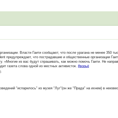
рганизации. Власти Гаити сообщают, что после урагана не менее 350 ты
dent предупреждает, что пострадавшие и общественные организации Гаит
. «Многие из вас будут спрашивать, как можно помочь Гаити. Не напра
ит газета слова одной из местных активисток.
#ворьё
6
зведений "испарилось" из музея "Луг"(он же "Прада" на ихнем) в неизве