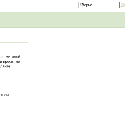
сяч жителей
и просят не
вляйте
стном