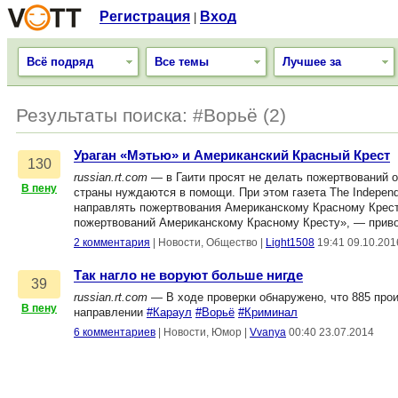
Регистрация
Вход
|
Всё подряд
Все темы
Лучшее за
Результаты поиска: #Ворьё (2)
Ураган «Мэтью» и Американский Красный Крест
130
russian.rt.com
— в Гаити просят не делать пожертвований о
В пену
страны нуждаются в помощи. При этом газета The Indepen
направлять пожертвования Американскому Красному Кресту
пожертвований Американскому Красному Кресту», — привод
2 комментария
|
Новости, Общество
|
Light1508
19:41 09.10.201
Так нагло не воруют больше нигде
39
russian.rt.com
— В ходе проверки обнаружено, что 885 прои
В пену
направлении
#Караул
#Ворьё
#Криминал
6 комментариев
|
Новости, Юмор
|
Vvanya
00:40 23.07.2014