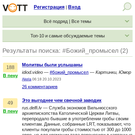
Регистрация
Вход
|
Всё подряд | Все темы
Топ-10 и самые обсуждаемые темы
Результаты поиска: #Божий_промысел (2)
Молитвы были услышаны
188
idiod.video
—
#божий_промысел
—
Картинки, Юмор
В пену
Akela
06:18 20.10.2023
26 комментариев
Это выгоднее чем свечной заводик
49
rus.delfi.lv
— Служба экономов Вильнюсского
В пену
архиепископства Католической Церкви Литвы,
перепродало бывшие в употреблении гробы своим
клиентам. Данные, собранные LRT, показывают, что
клиенты покупали гробы стоимостью от 300 до 1000