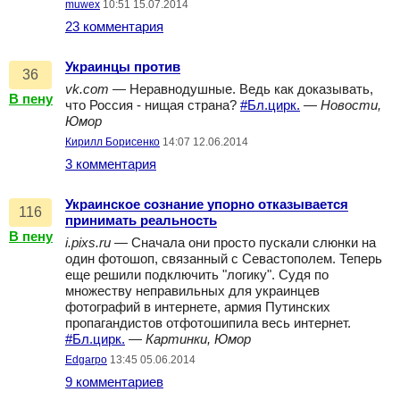
muwex
10:51 15.07.2014
23 комментария
Украинцы против
36
vk.com
— Неравнодушные. Ведь как доказывать,
В пену
что Россия - нищая страна?
#Бл.цирк.
—
Новости,
Юмор
Кирилл Борисенко
14:07 12.06.2014
3 комментария
Украинское сознание упорно отказывается
116
принимать реальность
В пену
i.pixs.ru
— Сначала они просто пускали слюнки на
один фотошоп, связанный с Севастополем. Теперь
еще решили подключить "логику". Судя по
множеству неправильных для украинцев
фотографий в интернете, армия Путинских
пропагандистов отфотошипила весь интернет.
#Бл.цирк.
—
Картинки, Юмор
Edgarpo
13:45 05.06.2014
9 комментариев