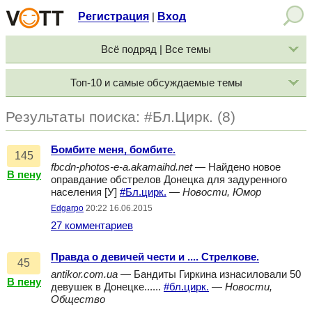
Регистрация
Вход
|
Всё подряд | Все темы
Топ-10 и самые обсуждаемые темы
Результаты поиска: #Бл.Цирк. (8)
Бомбите меня, бомбите.
145
fbcdn-photos-e-a.akamaihd.net
— Найдено новое
В пену
оправдание обстрелов Донецка для задуренного
населения [У]
#Бл.цирк.
—
Новости, Юмор
Edgarpo
20:22 16.06.2015
27 комментариев
Правда о девичей чести и .... Стрелкове.
45
antikor.com.ua
— Бандиты Гиркина изнасиловали 50
В пену
девушек в Донецке......
#бл.цирк.
—
Новости,
Общество