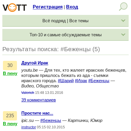
Регистрация
Вход
|
Всё подряд | Все темы
Топ-10 и самые обсуждаемые темы
Результаты поиска: #Беженцы (5)
Другой Ирак
30
youtu.be
— Для тех, кто жалеет иракских беженцев,
В пену
которым пришлось бежать из ада - съемки
иракского города.
#Шарий
#Ирак
#Беженцы
—
Видео, Общество
Valerich
15:48 13.01.2016
39 комментариев
Простите нас...
235
ipic.su
—
#беженцы
—
Картинки, Юмор
В пену
instructor
05:15 02.10.2015