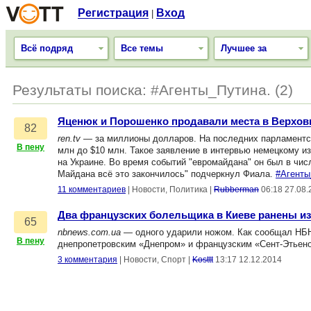
Регистрация
Вход
|
Всё подряд
Все темы
Лучшее за
Результаты поиска: #Агенты_Путина. (2)
Яценюк и Порошенко продавали места в Верхов
82
ren.tv
— за миллионы долларов. На последних парламентск
В пену
млн до $10 млн. Такое заявление в интервью немецкому и
на Украине. Во время событий "евромайдана" он был в числ
Майдана всё это закончилось" подчеркнул Фиала.
#Агенты
11 комментариев
|
Новости, Политика
|
Rubberman
06:18 27.08.
Два французских болельщика в Киеве ранены и
65
nbnews.com.ua
— одного ударили ножом. Как сообщал НБН,
В пену
днепропетровским «Днепром» и французским «Сент-Этьен
3 комментария
|
Новости, Спорт
|
Kosttt
13:17 12.12.2014