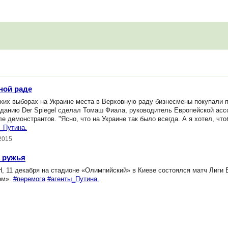
ной раде
их выборах на Украине места в Верховную раду бизнесмены покупали п
зданию Der Spiegel сделал Томаш Фиала, руководитель Европейской асс
е демонстрантов. "Ясно, что на Украине так было всегда. А я хотел, чт
_Путина.
2015
з ружья
 11 декабря на стадионе «Олимпийский» в Киеве состоялся матч Лиги
ом».
#перемога
#агенты_Путина.