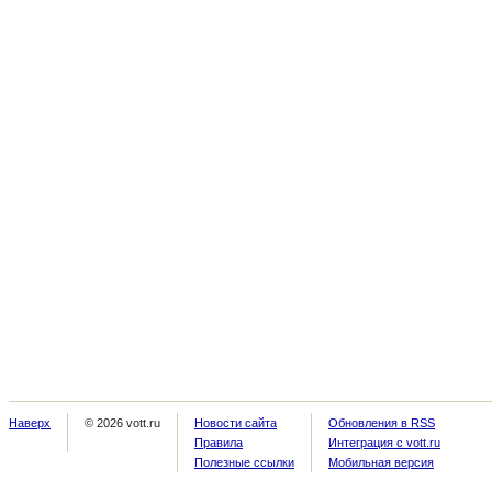
Наверх
© 2026 vott.ru
Новости сайта
Обновления в RSS
Правила
Интеграция с vott.ru
Полезные ссылки
Мобильная версия