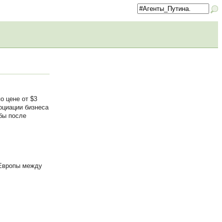
о цене от $3
оциации бизнеса
обы после
 Европы между