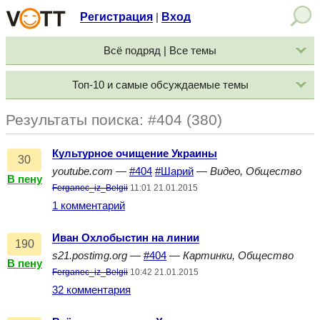
Регистрация
Вход
|
Всё подряд | Все темы
Топ-10 и самые обсуждаемые темы
Результаты поиска: #404 (380)
Культурное очищение Украины
30
youtube.com
—
#404
#Шарий
—
Видео, Общество
В пену
Ferganec_iz_Belgii
11:01 21.01.2015
1 комментарий
Иван Охлобыстин на линии
190
s21.postimg.org
—
#404
—
Картинки, Общество
В пену
Ferganec_iz_Belgii
10:42 21.01.2015
32 комментария