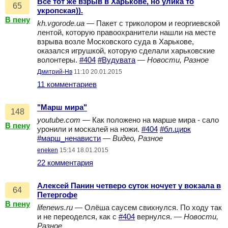
Всё тот же взрыв в Харькове, но улика то
65
укропская)).
В пену
kh.vgorode.ua
— Пакет с триколором и георгиевской
лентой, которую правоохранители нашли на месте
взрыва возле Московского суда в Харькове,
оказался игрушкой, которую сделали харьковские
волонтеры.
#404
#Вудувата
—
Новости, Разное
Дмитрий-Нв
11:10 20.01.2015
11 комментариев
"Марш мира"
148
youtube.com
— Как положено на марше мира - сало
В пену
уронили и москалей на ножи.
#404
#бл.цирк
#марш_ненависти
—
Видео, Разное
eneken
15:14 18.01.2015
22 комментария
Алексей Панин четверо суток ночует у вокзала в
64
Петергофе
В пену
lifenews.ru
— Олёша саусем свихнулся. По ходу так
и не переоделся, как с
#404
вернулся. —
Новости,
Разное