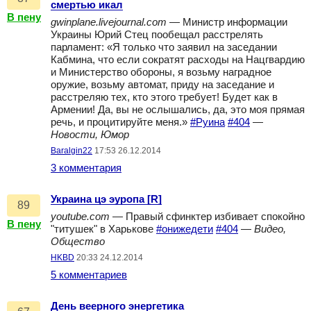
смертью икал
В пену
gwinplane.livejournal.com
— Министр информации
Украины Юрий Стец пообещал расстрелять
парламент: «Я только что заявил на заседании
Кабмина, что если сократят расходы на Нацгвардию
и Министерство обороны, я возьму наградное
оружие, возьму автомат, приду на заседание и
расстреляю тех, кто этого требует! Будет как в
Армении! Да, вы не ослышались, да, это моя прямая
речь, и процитируйте меня.»
#Руина
#404
—
Новости, Юмор
Baralgin22
17:53 26.12.2014
3 комментария
Украина цэ эуропа [R]
89
youtube.com
— Правый сфинктер избивает спокойно
В пену
"титушек" в Харькове
#онижедети
#404
—
Видео,
Общество
HKBD
20:33 24.12.2014
5 комментариев
День веерного энергетика