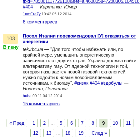
fbid=789861117726108&set=a.460805847298305.104916
#404
—
Картинки, Юмор
1amCraZy
10:42 05.12.2014
6 комментариев
Посол Италии порекомендовал [У] отказаться от
103
энергетики
В пену
tek.rbc.ua
— "Для того чтобы избежать или, по
крайней мере, уменьшить энергетическую
зависимость от других стран, Украина должна найти
альтернативу газу. От ядерной технологии и той,
которая называется новой газовой технологией,
нужно подойти к новым возобновляемым
источникам, к биогазу".
#кизяк
#404
#здобулы
—
Новости, Политика
buba
09:11 04.12.2014
15 комментариев
« Пред
1
2
…
5
6
7
8
9
10
11
12
13
…
18
19
След »