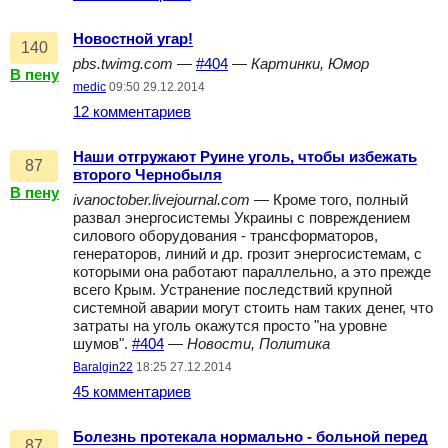
Новостной угар!
140
pbs.twimg.com
—
#404
—
Картинки, Юмор
В пену
medic
09:50 29.12.2014
12 комментариев
Наши отгружают Руине уголь, чтобы избежать
87
второго Чернобыля
В пену
ivanoctober.livejournal.com
— Кроме того, полный
развал энергосистемы Украины с повреждением
силового оборудования - трансформаторов,
генераторов, линий и др. грозит энергосистемам, с
которыми она работают параллельно, а это прежде
всего Крым. Устранение последствий крупной
системной аварии могут стоить нам таких денег, что
затраты на уголь окажутся просто "на уровне
шумов".
#404
—
Новости, Политика
Baralgin22
18:25 27.12.2014
45 комментариев
Болезнь протекала нормально - больной перед
87