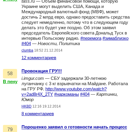
tass.ru
— Объем финансовой помощи, которую
Украине могут выделить США, Канада и
Международный валютный фонд (МВФ), может
достичь 2 млрд евро, однако предоставить средства
следует немедленно, потому что в следующем году
делать это будет уже поздно. Об этом заявил
председатель Европейского совета Дональд Туск в
интервью Польскому радио.
#перемога
#зимаблизко
#404
—
Новости, Политика
clumba
18:52 21.12.2014
12 комментариев
Провокация ГРУ!!!
58
i.imgur.com
— СБУ задержали 30-летнюю
В пену
луганчанку с 3 кг взрывчатки на Майдане. Работала
на ГРУ РФ.
http://www.youtube.com/watch?
v=2ad8r4X_2TY
#наркоманы
#404
—
Картинки,
Юмор
HKBD
12:16 19.12.2014
8 комментариев
Порошенко заявил о готовности начать процесс
79