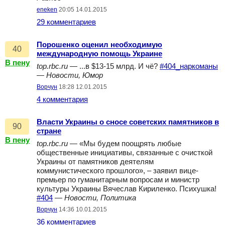
eneken
20:05 14.01.2015
29 комментариев
Порошенко оценил необходимую
40
международную помощь Украине
В пену
top.rbc.ru
— ...в $13-15 млрд. И чё?
#404_наркоманы
—
Новости, Юмор
Ворчун
18:28 12.01.2015
4 комментария
Власти Украины о сносе советских памятников в
90
стране
В пену
top.rbc.ru
— «Мы будем поощрять любые
общественные инициативы, связанные с очисткой
Украины от памятников деятелям
коммунистического прошлого», – заявил вице-
премьер по гуманитарным вопросам и министр
культуры Украины Вячеслав Кириленко. Психушка!
#404
—
Новости, Политика
Ворчун
14:36 10.01.2015
36 комментариев