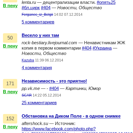
lenta.ru
— децентрализации власти.
#опять25
В пену
#бл.цирк
#404
—
Новости, Общество
Ferganec_iz_Belgii
14:02 07.12.2014
5 комментариев
Весело у них там
50
rock-bestiary.livejournal.com
— Ненавистникам ЖЖ
В пену
копия в первом комментарии
#404
#Украина
—
Новости, Общество
Kazuba
11:39 06.12.2014
4 комментария
Независимость - это приятно!
171
pp.vk.me
— -
#404
—
Картинки, Юмор
В пену
SCAR
14:22 05.12.2014
25 комментариев
Обстановка на Диком Поле - в одном снимке
152
aftershock.su
— Источник:
В пену
https://www.facebook.com/photo.php?