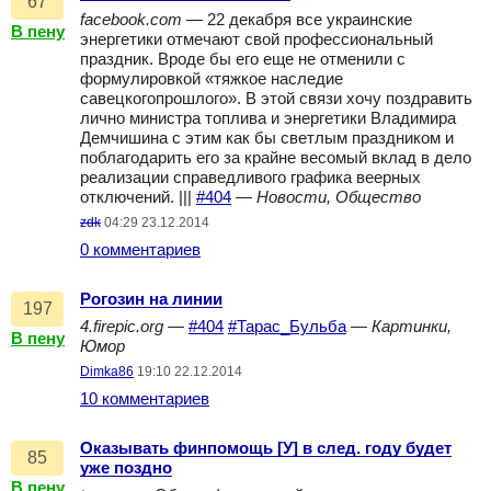
67
facebook.com
— 22 декабря все украинские
В пену
энергетики отмечают свой профессиональный
праздник. Вроде бы его еще не отменили с
формулировкой «тяжкое наследие
савецкогопрошлого». В этой связи хочу поздравить
лично министра топлива и энергетики Владимира
Демчишина с этим как бы светлым праздником и
поблагодарить его за крайне весомый вклад в дело
реализации справедливого графика веерных
отключений. |||
#404
—
Новости, Общество
zdk
04:29 23.12.2014
0 комментариев
Рогозин на линии
197
4.firepic.org
—
#404
#Тарас_Бульба
—
Картинки,
В пену
Юмор
Dimka86
19:10 22.12.2014
10 комментариев
Оказывать финпомощь [У] в след. году будет
85
уже поздно
В пену