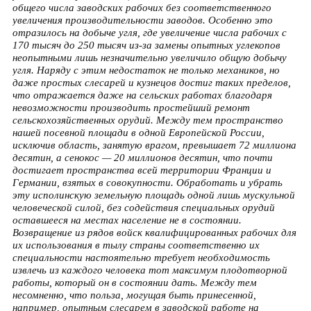
общего числа заводских рабочих без соответственного
увеличения производительности заводов. Особенно это
отразилось на добыче угля, где увеличение числа рабочих с
170 тысяч до 250 тысяч из-за замены опытных углекопов
неопытными лишь незначительно увеличило общую добычу
угля. Наряду с этим недостаток не только механиков, но
даже простых слесарей и кузнецов достиг таких пределов,
что отражается даже на сельских работах благодаря
невозможности производить простейший ремонт
сельскохозяйственных орудий. Между тем пространство
нашей посевной площади в одной Европейской России,
исключив область, занятую врагом, превышает 72 миллиона
десятин, а сенокос — 20 миллионов десятин, что почти
достигает пространства всей территории Франции и
Германии, взятых в совокупности. Обработать и убрать
эту исполинскую земельную площадь одной лишь мускульной
человеческой силой, без содействия специальных орудий
оставшееся на местах население не в состоянии.
Возвращение из рядов войск квалифицированных рабочих для
их использования в тылу страны соответственно их
специальности настоятельно требует необходимость
извлечь из каждого человека тот максимум плодотворной
работы, который он в состоянии дать. Между тем
несомненно, что польза, могущая быть принесенной,
например, опытным слесарем в заводской работе на