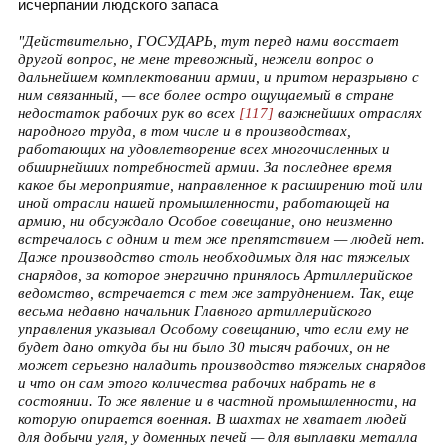
исчерпании людского запаса
"Действительно, ГОСУДАРЬ, тут перед нами восстает
другой вопрос, не мене тревожный, нежели вопрос о
дальнейшем комплектовании армии, и притом неразрывно с
ним связанный, — все более остро ощущаемый в стране
недостаток рабочих рук во всех
[117]
важнейших отраслях
народного труда, в том числе и в производствах,
работающих на удовлетворение всех многочисленных и
обширнейших потребностей армии. За последнее время
какое бы мероприятие, направленное к расширению той или
иной отрасли нашей промышленности, работающей на
армию, ни обсуждало Особое совещание, оно неизменно
встречалось с одним и тем же препятствием — людей нет.
Даже производство столь необходимых для нас тяжелых
снарядов, за которое энергично принялось Артиллерийское
ведомство, встречается с тем же затруднением. Так, еще
весьма недавно начальник Главного артиллерийского
управления указывал Особому совещанию, что если ему не
будет дано откуда бы ни было 30 тысяч рабочих, он не
может серьезно наладить производство тяжелых снарядов
и что он сам этого количества рабочих набрать не в
состоянии. То же явление и в частной промышленности, на
которую опирается военная. В шахтах не хватает людей
для добычи угля, у доменных печей — для выплавки металла