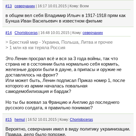
#13
северчанин
| 16:17 10.01.2015 | Кому: Всем
в общем вел себя Владимир Ильич в 1917-1918 прям как
Бунша Иван Васильевич в известном фильме
#14
Choristoceras
| 16:48 10.01.2015 | Кому:
северчанин
> Бресткий мир - Украина, Польша, Литва и прочее
> 1 млн кв км теряла Россия
Это Ленин просрал всё и вся за 3 года войны, так что
страна не в состоянии была нормально себя кормить,
железные дороги были в дауне, а припасы и оружие не
доставлялось на фронт?
Или может быть, Ленин подписал Приказ номер 1, после
которого из армии началась повальная
самодемобилизация и бардак?
Но ты бы воевал за Францию и Англию до последнего
русского солдата, я правильно понимаю?
#15
hemul
| 16:52 10.01.2015 | Кому:
Choristoceras
Вероятно, северчанин имел в виду политику украинизации.
Правда, дело было попозже.