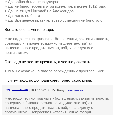
> Да. война была непопулярна.
> Да, не было героев в этой войне. как в войне 1812 года
> Да, не тянул Николай на Александра
> Да, легко не было
> Да, Временное правительство успехами не блистало
Все это очень мягко говоря.
> но надо честно признать - большевики, захватив власть,
совершили (вполне возможно из дилетанства) акт
национального предательства, пойдя на сделку с
противником.
Это надо не честно признать, а честно доказать.
> И мы оказались в лагере побежденных проигравшими
Причем задолго до подписания Брестского мира.
#23
tourist9999
| 18:17 10.01.2015 | Кому:
северчанин
> но надо честно признать - большевики, захватив власть,
совершили (вполне возможно из дилетанства) акт
национального предательства, пойдя на сделку с
противником . Некрасивая история. мягко говоря