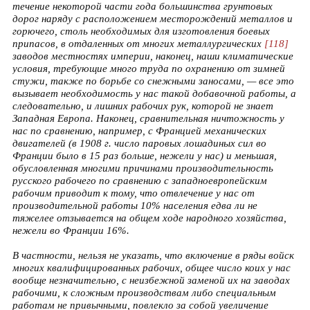
течение некоторой части года большинства грунтовых
дорог наряду с расположением месторождений металлов и
горючего, столь необходимых для изготовления боевых
припасов, в отдаленных от многих металлургических
[118]
заводов местностях империи, наконец, наши климатические
условия, требующие много труда по охранению от зимней
стужи, также по борьбе со снежными заносами, — все это
вызывает необходимость у нас такой добавочной работы, а
следовательно, и лишних рабочих рук, которой не знает
Западная Европа. Наконец, сравнительная ничтожность у
нас по сравнению, например, с Францией механических
двигателей (в 1908 г. число паровых лошадиных сил во
Франции было в 15 раз больше, нежели у нас) и меньшая,
обусловленная многими причинами производительность
русского рабочего по сравнению с западноевропейским
рабочим приводит к тому, что отвлечение у нас от
производительной работы 10% населения едва ли не
тяжелее отзывается на общем ходе народного хозяйства,
нежели во Франции 16%.
В частности, нельзя не указать, что включение в ряды войск
многих квалифицированных рабочих, общее число коих у нас
вообще незначительно, с неизбежной заменой их на заводах
рабочими, к сложным производствам либо специальным
работам не привычными, повлекло за собой увеличение