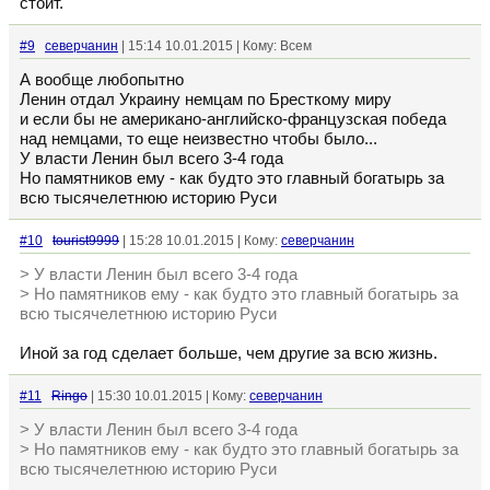
стоит.
#9
северчанин
| 15:14 10.01.2015 | Кому: Всем
А вообще любопытно
Ленин отдал Украину немцам по Бресткому миру
и если бы не американо-английско-французская победа
над немцами, то еще неизвестно чтобы было...
У власти Ленин был всего 3-4 года
Но памятников ему - как будто это главный богатырь за
всю тысячелетнюю историю Руси
#10
tourist9999
| 15:28 10.01.2015 | Кому:
северчанин
> У власти Ленин был всего 3-4 года
> Но памятников ему - как будто это главный богатырь за
всю тысячелетнюю историю Руси
Иной за год сделает больше, чем другие за всю жизнь.
#11
Ringo
| 15:30 10.01.2015 | Кому:
северчанин
> У власти Ленин был всего 3-4 года
> Но памятников ему - как будто это главный богатырь за
всю тысячелетнюю историю Руси