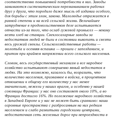
соответственно повышенной потребности в них. Заводы
занимаются систематическим переманиванием рабочих
друг у друга, что породило даже мысль об издании особого,
для борьбы с этим злом, закона. Малолюдье отражается в
равной степени и на всей сельской жизни. Величайшее
затруднение в продовольственном деле испытывается
отчасти из-за того, что ослаб гужевой промысел — некому
везти хлеб на станции. Свеклосахарные заводы за
недостатком людей не были в состоянии выкопать и свезти
весь урожай свеклы. Сельскохозяйственные работы —
молотьба и осенняя вспашка — прошли с запозданием, и
притом при крайнем напряжении всего сельского населения.
Словом, весь государственный механизм и все народное
хозяйство испытывают совершенно явный недостаток в
людях. На это возможно, казалось бы, возразить, что
количество населения, призванное в войска, в процентном
отношении к общему его количеству у нас менее
значительно, нежели у наших врагов, и особенно у нашей
союзницы Франции: у нас оно составляет около 10%, а во
Франции достигло 16%. Но положение народного хозяйства
в Западной Европе и у нас не может быть сравнимо: наши
огромные пространства с разбросанным на них редким
населением и слабо развитыми городскими центрами,
недостаточная сеть железных дорог при непроездности в