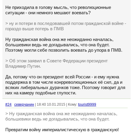
Не приходила в голову мысль, что революционные
ситуации - они немного мешают воевать?
> ну и потери в последовавшей потом гражданской войне -
гораздо выше потерь в ПМВ
Ну гражданская война она же неожиданно началась,
большевики ведь не догадывались, что она будет.
Поэтому могли себе позволить воевать до упора в ПМВ.
> Об этом заявил в Совете Федерации президент
Владимир Путин.
Да, потому что он президент всей России - и ему нужна
поддержка в том числе конрреволюционных её сил, да и
всяких либеральных дурачков тоже. Поэтому говорит для
них на камеру подобные глупости.
#24
северчанин
| 18:40 10.01.2015 | Кому:
tourist9999
> Ну гражданская война она же неожиданно началась,
большевики ведь не догадывались, что она будет.
Превратим войну империалистическую в гражданскую!