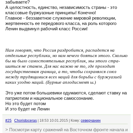
забываете?
А целостность, единство, независимость страны - это
классовые буржуазные принципы! Конечно!
Главное - беззаветное служение мировой революции,
жертвенность ее передового класса, на роль которого
Ленин выдвинул рабочий класс России!
Нам говорят, что Россия раздробится, распадется на
отдельные республики, но нам нечего бояться этого. Сколько
бы ни было самостоятельных республик, мы этого стра­
шиться не станем. Для нас важно не то, где проходит
государственная граница, а то, чтобы сохранялся союз
между трудящимися всех наций для борьбы с буржуазией
ка­ких угодно наций. (Бурные аплодисмент ы.)
Это уже потом большевики одумаются, сделают ставку на
патриотизм и национальное самосознание.
Но это будет потом
И это будет не Ленин
#25
Choristoceras
| 18:53 10.01.2015 | Кому:
северчанин
> Посмотри карту сражений на Восточном фронте начала и