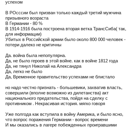
успехом
В РОсссии был призван только каждый третий мужчина
призывного возраста
В Германии - 80 %
В 1914-1916 была построена вторая ветка ТрансСиба( так,
для информации)
Убитых в Российской армии было около 800 000 человек -
потери далеко не критичны
Да. война была непопулярна.
Да, не было героев в этой войне. как в войне 1812 года
Да, не тянул Николай на Александра
Да, легко не было
Да, Временное правительство успехами не блистало
но надо честно признать - большевики, захватив власть,
совершили (вполне возможно из дилетанства) акт
национального предательства, пойдя на сделку с
противником . Некрасивая история. мягко говоря
Уже полгода как вступила в войну Америка, и было ясно,
что вопрос поражения Германии - вопрос времени
И мы оказались в лагере побежденных проигравшими