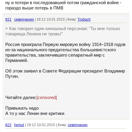
ну и потери в последовавшей потом гражданской войне -
гораздо выше потерь в ПМВ
#21
северчанин
| 18:12 10.01.2015 | Кому:
Trubach
> Как говорил один киношный персонаж: "Ты мне только
товарища Ленина не трожь!"
Россия проиграла Первую мировую войну 1914–1918 годов
из-за национального предательства большевистского
правительства, заключившего сепаратный мир с
Германией.
Об этом заявил в Совете Федерации президент Владимир
Путин.
Читайте далее:
[censored]
Привыкать надо
А то у нас Ленин вне критики
#22
hemul
| 18:12 10.01.2015 | Кому:
северчанин