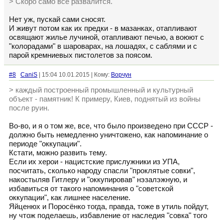
> Скоро само все развалится.
Нет уж, пускай сами сносят.
И живут потом как их предки - в мазанках, отапливают
освящают жилье лучиной, отапливают печью, а воюют с
"колорадами" в шароварах, на лошадях, с саблями и с
парой кремниевых пистолетов за поясом.
#8
CaniS
| 15:04 10.01.2015 | Кому:
Ворчун
> каждый построенный промышленный и культурный
объект - памятник! К примеру, Киев, поднятый из войны
после руин.
Во-во, и я о том же, все, что было произведено при СССР -
должно быть немедленно уничтожено, как напоминание о
периоде "оккупации".
Кстати, можно развить тему.
Если их херои - нацистские прислужники из УПА,
посчитать, сколько народу спасли "проклятые совки",
накостыляв Гитлеру и "оккупировав" нэзалэжную, и
избавиться от такого напоминания о "советской
оккупации", как лишнее население.
Яйценюх и Поросёнко тогда, правда, тоже в утиль пойдут,
ну чтож поделаешь, избавление от наследия "совка" того