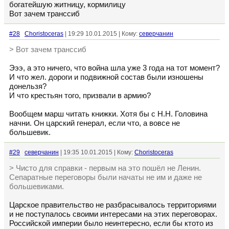
богатейшую житницу, кормилицу
Вот зачем транссиб
#28
Choristoceras
| 19:29 10.01.2015 | Кому:
северчанин
> Вот зачем транссиб
Эээ, а это ничего, что война шла уже 3 года на тот момент?
И что жел. дороги и подвижной состав были изношены
донельзя?
И что крестьян того, призвали в армию?
Вообщем марш читать книжки. Хотя бы с Н.Н. Головина
начни. Он царский генерал, если что, а вовсе не
большевик.
#29
северчанин
| 19:35 10.01.2015 | Кому:
Choristoceras
> Чисто для справки - первым на это пошёл не Ленин.
Сепаратные переговоры были начаты не им и даже не
большевиками.
Царское правительство не разбрасывалось территориями
и не поступалось своими интересами на этих переговорах.
Российской империи было неинтересно, если бы ктото из