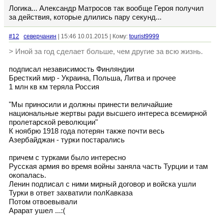
Логика... Александр Матросов так вообще Героя получил
за действия, которые длились пару секунд...
#12
северчанин
| 15:46 10.01.2015 | Кому:
tourist9999
> Иной за год сделает больше, чем другие за всю жизнь.
подписал независимость Финляндии
Бресткий мир - Украина, Польша, Литва и прочее
1 млн кв км теряла Россия
"Мы приносили и должны принести величайшие
национальные жертвы ради высшего интереса всемирной
пролетарской революции"
К ноябрю 1918 года потерян также почти весь
Азербайджан - турки постарались
причем с турками было интересно
Русская армия во время войны заняла часть Турции и там
окопалась.
Ленин подписал с ними мирный договор и войска ушли
Турки в ответ захватили полКавказа
Потом отвоевывали
Арарат ушел ...:(