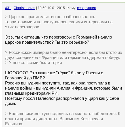
#31
Choristoceras
| 19:50 10.01.2015 | Кому:
северчанин
> Царское правительство не разбрасывалось
территориями и не поступалось своими интересами на
этих переговорах.
Эээ, ты считаешь что переговоры с Германией начало
царское правительство? Ты это серьёзно?
> Российской империи было неинтересно, если бы ктото из
двух соперников - Франция или германия одержал победу.
> У нее со всеми были терки
ШООООО? Это какие же "тёрки" были у России с
Германией до ПМВ?
Россию вынудили поступить так, как она поступила в
начале войны - вынудили Англия и Франция, которые были
главными кредиторами РИ.
Поэтому посол Палеолог распоряжался у царя как у себа
дома.
> Большевики же, тупо сдались на милость победителя. К
власти пришли дилетанты. Вспомним Козырева и
Ельцина.