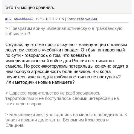
Это ты мощно сравнил.
#32
tourist9999
| 19:52 10.01.2015 | Кому:
северчанин
> Превратим войну империалистическую в гражданскую!
забываете?
Слушай, ну это же просто скучно - манипуляция с данным
лозунгом скоро в учебники попадет. Он был антивоенный
по сути - говорилось о том, что воевать в
империалистической войне для России нет никакого
смысла. Но россиякоторуюмыпотеряльцы конечно видят в
нем особую агрессивность большевиков. Вы когда
научитесь уже на одни грабли постоянно не наступать?
Или методички новые напишете?
> Царское правительство не разбрасывалось
территориями и не поступалось своими интересами на
этих переговорах.
> Большевики же, тупо сдались на милость победителя. К
власти пришли дилетанты. Вспомним Козырева и
Ельцина.