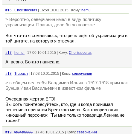
#16
Choristoceras
| 16:59 10.01.2015 | Кому:
hemul
> Вероятно, северчанин имел в виду политику
украинизации. Правда, дело было попозже.
Вот что-то я сомневаюсь, что речь идёт об украинизации в
той цитате, на которую я отвечал.
#17
hemul
| 17:00 10.01.2015 | Кому:
Choristoceras
А, верно. Богато написано.
#18
Trubach
| 17:03 10.01.2015 | Кому:
северчанин
> в общем вел себя Владимир Ильич в 1917-1918 прям как
Бунша Иван Васильевич в известном фильме
Очередная жертва ЕГЭ!
Вы хоть поинтересуйтесь, кто, где и когда принимал
решение о принятии Бресткого мира. Как говорил один
киношный персонаж: "Ты мне только товарища Ленина не
трожь!"
#19
tourist9999
| 17:46 10.01.2015 | Кому:
северчанин