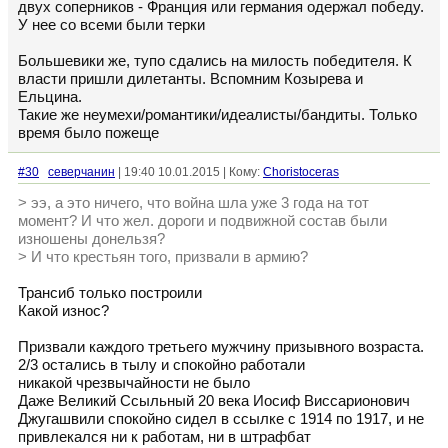
двух соперников - Франция или германия одержал победу.
У нее со всеми были терки
Большевики же, тупо сдались на милость победителя. К
власти пришли дилетанты. Вспомним Козырева и
Ельцина.
Такие же неумехи/романтики/идеалисты/бандиты. Только
время было пожеще
#30
северчанин
| 19:40 10.01.2015 | Кому:
Choristoceras
> ээ, а это ничего, что война шла уже 3 года на тот
момент? И что жел. дороги и подвижной состав были
изношены донельзя?
> И что крестьян того, призвали в армию?
Трансиб только построили
Какой износ?
Призвали каждого третьего мужчину призывного возраста.
2/3 остались в тылу и спокойно работали
никакой чрезвычайности не было
Даже Великий Ссыльный 20 века Иосиф Виссарионович
Джугашвили спокойно сидел в ссылке с 1914 по 1917, и не
привлекался ни к работам, ни в штрафбат