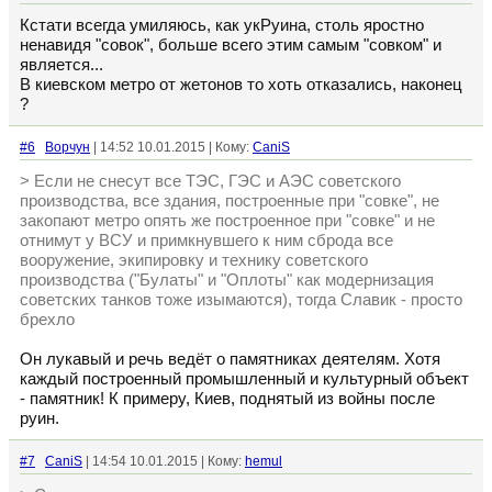
Кстати всегда умиляюсь, как укРуина, столь яростно
ненавидя "совок", больше всего этим самым "совком" и
является...
В киевском метро от жетонов то хоть отказались, наконец
?
#6
Ворчун
| 14:52 10.01.2015 | Кому:
CaniS
> Если не снесут все ТЭС, ГЭС и АЭС советского
производства, все здания, построенные при "совке", не
закопают метро опять же построенное при "совке" и не
отнимут у ВСУ и примкнувшего к ним сброда все
вооружение, экипировку и технику советского
производства ("Булаты" и "Оплоты" как модернизация
советских танков тоже изымаются), тогда Славик - просто
брехло
Он лукавый и речь ведёт о памятниках деятелям. Хотя
каждый построенный промышленный и культурный объект
- памятник! К примеру, Киев, поднятый из войны после
руин.
#7
CaniS
| 14:54 10.01.2015 | Кому:
hemul