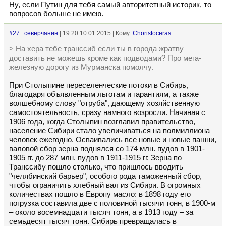
Ну, если Путин для тебя самый авторитетный историк, то
вопросов больше не имею.
#27
северчанин
| 19:20 10.01.2015 | Кому:
Choristoceras
> На хера тебе транссиб если ты в города жратву
доставить не можешь кроме как подводами? Про мега-
железную дорогу из Мурманска помолчу.
При Столыпине переселенческие потоки в Сибирь,
благодаря объявленным льготам и гарантиям, а также
волшебному слову "отруба", дающему хозяйственную
самостоятельность, сразу намного возросли. Начиная с
1906 года, когда Столыпин возглавил правительство,
население Сибири стало увеличиваться на полмиллиона
человек ежегодно. Осваивались все новые и новые пашни,
валовой сбор зерна поднялся со 174 млн. пудов в 1901-
1905 гг. до 287 млн. пудов в 1911-1915 гг. Зерна по
Транссибу пошло столько, что пришлось вводить
"челябинский барьер", особого рода таможенный сбор,
чтобы ограничить хлебный вал из Сибири. В огромных
количествах пошло в Европу масло: в 1898 году его
погрузка составила две с половиной тысячи тонн, в 1900-м
– около восемнадцати тысяч тонн, а в 1913 году – за
семьдесят тысяч тонн. Сибирь превращалась в