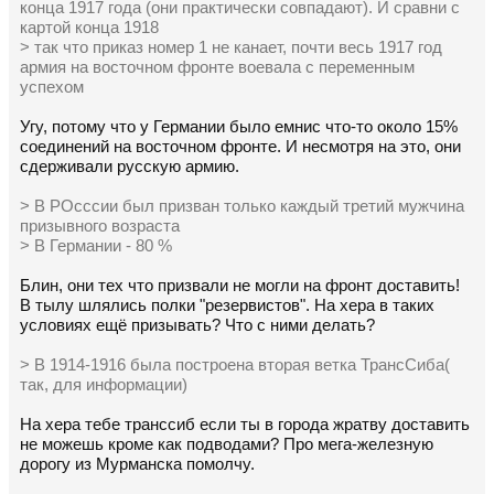
конца 1917 года (они практически совпадают). И сравни с
картой конца 1918
> так что приказ номер 1 не канает, почти весь 1917 год
армия на восточном фронте воевала с переменным
успехом
Угу, потому что у Германии было емнис что-то около 15%
соединений на восточном фронте. И несмотря на это, они
сдерживали русскую армию.
> В РОсссии был призван только каждый третий мужчина
призывного возраста
> В Германии - 80 %
Блин, они тех что призвали не могли на фронт доставить!
В тылу шлялись полки "резервистов". На хера в таких
условиях ещё призывать? Что с ними делать?
> В 1914-1916 была построена вторая ветка ТрансСиба(
так, для информации)
На хера тебе транссиб если ты в города жратву доставить
не можешь кроме как подводами? Про мега-железную
дорогу из Мурманска помолчу.