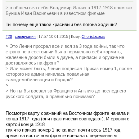
> в общем вел себя Владимир Ильич в 1917-1918 прям как
Бунша Иван Васильевич в известном фильме
Ты почему еще такой красивый без погона ходишь?
#20
северчанин
| 17:57 10.01.2015 | Кому:
Choristoceras
> Это Ленин просрал всё и вся за 3 года войны, так что
страна не в состоянии была нормально себя кормить,
железные дороги были в дауне, а припасы и оружие не
доставлялось на фронт?
> Или может быть, Ленин подписал Приказ номер 1, после
которого из армии началась повальная
самодемобилизация и бардак?
>
> Но ты бы воевал за Францию и Англию до последнего
русского солдата, я правильно понимаю?
Посмотри карту сражений на Восточном фронте начала и
конца 1917 года (они практически совпадают). И сравни с
картой конца 1918
так что приказ номер 1 не канает, почти весь 1917 год
армия на восточном фронте воевала с переменным