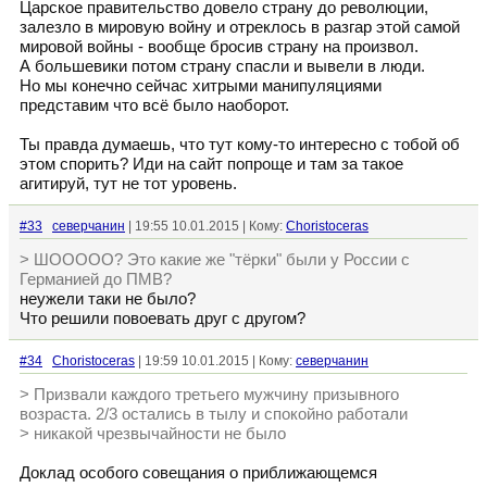
Царское правительство довело страну до революции,
залезло в мировую войну и отреклось в разгар этой самой
мировой войны - вообще бросив страну на произвол.
А большевики потом страну спасли и вывели в люди.
Но мы конечно сейчас хитрыми манипуляциями
представим что всё было наоборот.
Ты правда думаешь, что тут кому-то интересно с тобой об
этом спорить? Иди на сайт попроще и там за такое
агитируй, тут не тот уровень.
#33
северчанин
| 19:55 10.01.2015 | Кому:
Choristoceras
> ШООООО? Это какие же "тёрки" были у России с
Германией до ПМВ?
неужели таки не было?
Что решили повоевать друг с другом?
#34
Choristoceras
| 19:59 10.01.2015 | Кому:
северчанин
> Призвали каждого третьего мужчину призывного
возраста. 2/3 остались в тылу и спокойно работали
> никакой чрезвычайности не было
Доклад особого совещания о приближающемся