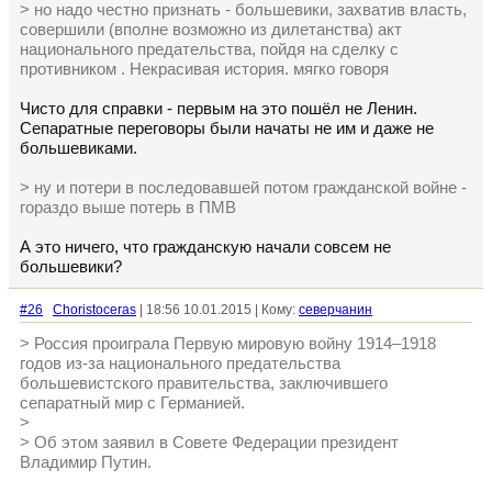
> но надо честно признать - большевики, захватив власть,
совершили (вполне возможно из дилетанства) акт
национального предательства, пойдя на сделку с
противником . Некрасивая история. мягко говоря
Чисто для справки - первым на это пошёл не Ленин.
Сепаратные переговоры были начаты не им и даже не
большевиками.
> ну и потери в последовавшей потом гражданской войне -
гораздо выше потерь в ПМВ
А это ничего, что гражданскую начали совсем не
большевики?
#26
Choristoceras
| 18:56 10.01.2015 | Кому:
северчанин
> Россия проиграла Первую мировую войну 1914–1918
годов из-за национального предательства
большевистского правительства, заключившего
сепаратный мир с Германией.
>
> Об этом заявил в Совете Федерации президент
Владимир Путин.