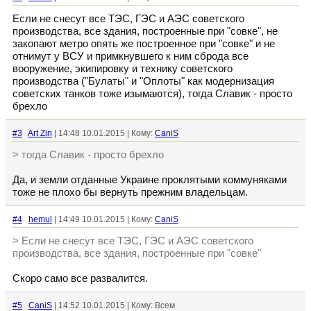
Если не снесут все ТЭС, ГЭС и АЭС советского
производства, все здания, построенные при "совке", не
закопают метро опять же построенное при "совке" и не
отнимут у ВСУ и примкнувшего к ним сброда все
вооружение, экипировку и технику советского
производства ("Булаты" и "Оплоты" как модернизация
советских танков тоже изымаются), тогда Славик - просто
брехло
#3
Art Zin
| 14:48 10.01.2015 | Кому:
CaniS
> тогда Славик - просто брехло
Да, и земли отданные Украине проклятыми коммуняками
тоже не плохо бы вернуть прежним владельцам.
#4
hemul
| 14:49 10.01.2015 | Кому:
CaniS
> Если не снесут все ТЭС, ГЭС и АЭС советского
производства, все здания, построенные при "совке"
Скоро само все развалится.
#5
CaniS
| 14:52 10.01.2015 | Кому: Всем