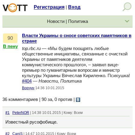
Регистрация
Вход
|
Новости | Политика
Власти Украины о сносе советских памятников в
90
стране
В пену
top.rbc.ru
— «Мы будем поощрять любые
общественные инициативы, связанные с очисткой
Украины от памятников деятелям
коммунистического прошлого», – заявил вице-
премьер по гуманитарным вопросам и министр
культуры Украины Вячеслав Кириленко. Психушка!
#404
—
Новости, Политика
Ворчун
14:36 10.01.2015
36 комментариев | 90 за, 0 против
|
#1
PeterNOR
| 14:38 10.01.2015 | Кому: Всем
Известный русофобище.
#2
CaniS
| 14:47 10.01.2015 | Кому: Всем