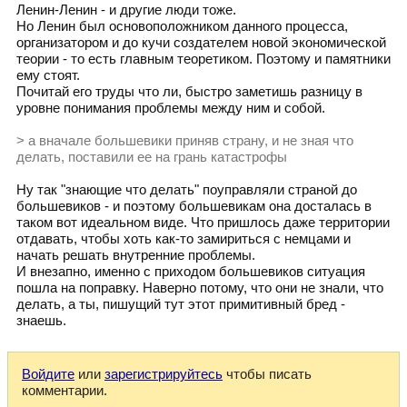
Ленин-Ленин - и другие люди тоже.
Но Ленин был основоположником данного процесса,
организатором и до кучи создателем новой экономической
теории - то есть главным теоретиком. Поэтому и памятники
ему стоят.
Почитай его труды что ли, быстро заметишь разницу в
уровне понимания проблемы между ним и собой.
> а вначале большевики приняв страну, и не зная что
делать, поставили ее на грань катастрофы
Ну так "знающие что делать" поуправляли страной до
большевиков - и поэтому большевикам она досталась в
таком вот идеальном виде. Что пришлось даже территории
отдавать, чтобы хоть как-то замириться с немцами и
начать решать внутренние проблемы.
И внезапно, именно с приходом большевиков ситуация
пошла на поправку. Наверно потому, что они не знали, что
делать, а ты, пишущий тут этот примитивный бред -
знаешь.
Войдите
или
зарегистрируйтесь
чтобы писать
комментарии.