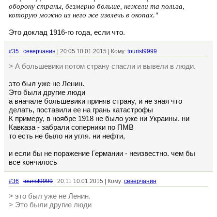
оборону страны, безмерно больше, нежели та польза,
которую можно из него же извлечь в окопах."
Это доклад 1916-го года, если что.
#35
северчанин
| 20:05 10.01.2015 | Кому:
tourist9999
> А большевики потом страну спасли и вывели в люди.
это был уже не Ленин.
Это были другие люди
а вначале большевики приняв страну, и не зная что
делать, поставили ее на грань катастрофы
К примеру, в ноябре 1918 не было уже ни Украины. ни
Кавказа - забрали соперники по ПМВ
то есть не было ни угля. ни нефти,
и если бы не поражение Германии - неизвестно. чем бы
все кончилось
#36
tourist9999
| 20:11 10.01.2015 | Кому:
северчанин
> это был уже не Ленин.
> Это были другие люди