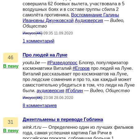
совершила 62 боевых вылета, участвовала в 5
воздушных боях и в составе группы сбила 2
самолёта противника.
Воспоминание Галины
Ивановны Джунковской
Аудиоверсия
—
Видео,
Общество
Иисусе{4K}
09:35 11.09.2020
1 комментарий
Про людей на Луне
46
youtu.be
—
#Разведопрос
Блогер, популяризатор
В пену
космонавтики Виталий
#Егоров
про людей на Луне.
Виталий рассказывает про космонавтов на Луне,
про людские сомнения и про то, как каждый может
самостоятельно убедиться в том, что люди на Луне
были.
аудиоверсия
#Гоблин
—
Видео, Общество
Иисусе{4K}
23:08 28.06.2020
8 комментариев
Джентльмены в переводе Гоблина
31
wink.rt.ru
— Определенно один из лучших фильмов
В пену
года, самая успешная картина Гая Ричи в
российском прокате, собравшая больше 1