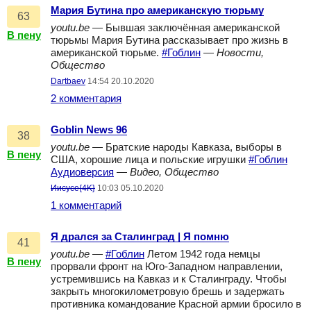
Мария Бутина про американскую тюрьму
63
youtu.be
— Бывшая заключённая американской
В пену
тюрьмы Мария Бутина рассказывает про жизнь в
американской тюрьме.
#Гоблин
—
Новости,
Общество
Dartbaev
14:54 20.10.2020
2 комментария
Goblin News 96
38
youtu.be
— Братские народы Кавказа, выборы в
В пену
США, хорошие лица и польские игрушки
#Гоблин
Аудиоверсия
—
Видео, Общество
Иисусе{4K}
10:03 05.10.2020
1 комментарий
Я дрался за Сталинград | Я помню
41
youtu.be
—
#Гоблин
Летом 1942 года немцы
В пену
прорвали фронт на Юго-Западном направлении,
устремившись на Кавказ и к Сталинграду. Чтобы
закрыть многокилометровую брешь и задержать
противника командование Красной армии бросило в