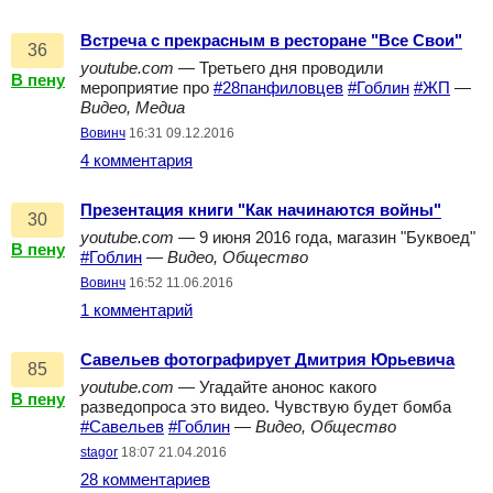
Встреча с прекрасным в ресторане "Все Свои"
36
youtube.com
— Третьего дня проводили
В пену
мероприятие про
#28панфиловцев
#Гоблин
#ЖП
—
Видео, Медиа
Вовинч
16:31 09.12.2016
4 комментария
Презентация книги "Как начинаются войны"
30
youtube.com
— 9 июня 2016 года, магазин "Буквоед"
В пену
#Гоблин
—
Видео, Общество
Вовинч
16:52 11.06.2016
1 комментарий
Савельев фотографирует Дмитрия Юрьевича
85
youtube.com
— Угадайте анонос какого
В пену
разведопроса это видео. Чувствую будет бомба
#Савельев
#Гоблин
—
Видео, Общество
stagor
18:07 21.04.2016
28 комментариев