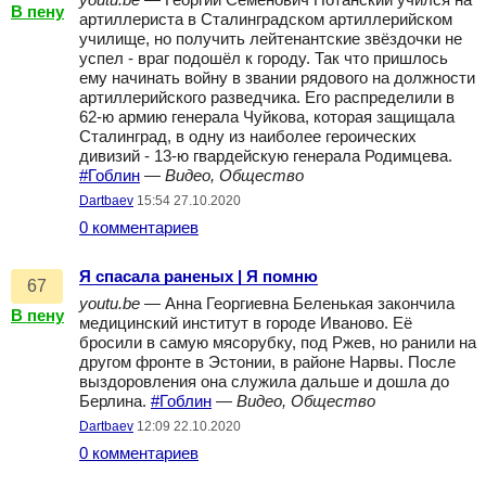
youtu.be
— Георгий Семёнович Потанский учился на
В пену
артиллериста в Сталинградском артиллерийском
училище, но получить лейтенантские звёздочки не
успел - враг подошёл к городу. Так что пришлось
ему начинать войну в звании рядового на должности
артиллерийского разведчика. Его распределили в
62-ю армию генерала Чуйкова, которая защищала
Сталинград, в одну из наиболее героических
дивизий - 13-ю гвардейскую генерала Родимцева.
#Гоблин
—
Видео, Общество
Dartbaev
15:54 27.10.2020
0 комментариев
Я спасала раненых | Я помню
67
youtu.be
— Анна Георгиевна Беленькая закончила
В пену
медицинский институт в городе Иваново. Её
бросили в самую мясорубку, под Ржев, но ранили на
другом фронте в Эстонии, в районе Нарвы. После
выздоровления она служила дальше и дошла до
Берлина.
#Гоблин
—
Видео, Общество
Dartbaev
12:09 22.10.2020
0 комментариев