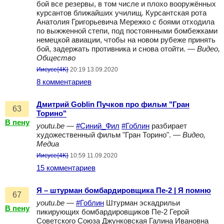
бой все резервы, в том числе и плохо вооружённых
курсантов ближайших училищ. Курсантская рота
Анатолия Григорьевича Мережко с боями отходила
по выжженной степи, под постоянными бомбежками
немецкой авиации, чтобы на новом рубеже принять
бой, задержать противника и снова отойти. —
Видео,
Общество
Иисусе{4K}
20:19 13.09.2020
8 комментариев
Дмитрий Goblin Пучков про фильм "Гран
63
Торино"
В пену
youtu.be
—
#Синий_Фил
#Гоблин
разбирает
художественный фильм "Гран Торино". —
Видео,
Медиа
Иисусе{4K}
10:59 11.09.2020
15 комментариев
Я – штурман бомбардировщика Пе-2 | Я помню
67
youtu.be
—
#Гоблин
Штурман эскадрильи
В пену
пикирующих бомбардировщиков Пе-2 Герой
Советского Союза Джунковская Галина Ивановна