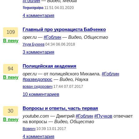
#Гоблин
—
Видео, Медиа
Tegucigalpa
11:51 04.01.2020
4 комментария
Главный про укронациста Бабченко
109
oper.ru
—
#Гоблин
—
Видео, Общество
В пену
Ухум Бухеев
04:34 06.06.2018
3 комментария
Полицейская академия
94
oper.ru
— от полицейского Михаила.
#Гоблин
В пену
#разведопрос
—
Видео, Наука
вован сидорович
17:44 07.07.2017
10 комментариев
Вопросы и ответы, часть первая
30
youtube.com
— Дмитрий
#Гоблин
#Пучков
отвечает
В пену
на вопросы —
Видео, Общество
Вовинч
10:39 13.01.2017
4 комментария