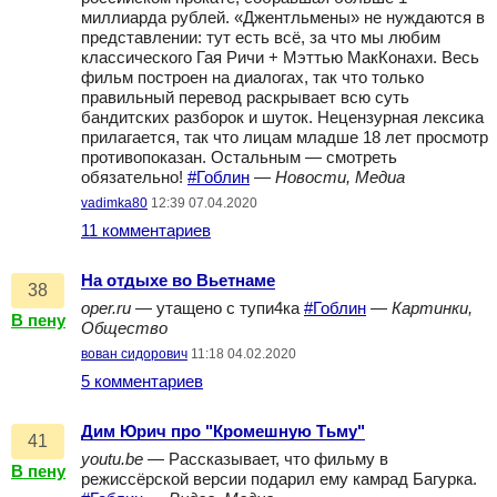
миллиарда рублей. «Джентльмены» не нуждаются в
представлении: тут есть всё, за что мы любим
классического Гая Ричи + Мэттью МакКонахи. Весь
фильм построен на диалогах, так что только
правильный перевод раскрывает всю суть
бандитских разборок и шуток. Нецензурная лексика
прилагается, так что лицам младше 18 лет просмотр
противопоказан. Остальным — смотреть
обязательно!
#Гоблин
—
Новости, Медиа
vadimka80
12:39 07.04.2020
11 комментариев
На отдыхе во Вьетнаме
38
oper.ru
— утащено с тупи4ка
#Гоблин
—
Картинки,
В пену
Общество
вован сидорович
11:18 04.02.2020
5 комментариев
Дим Юрич про "Кромешную Тьму"
41
youtu.be
— Рассказывает, что фильму в
В пену
режиссёрской версии подарил ему камрад Багурка.