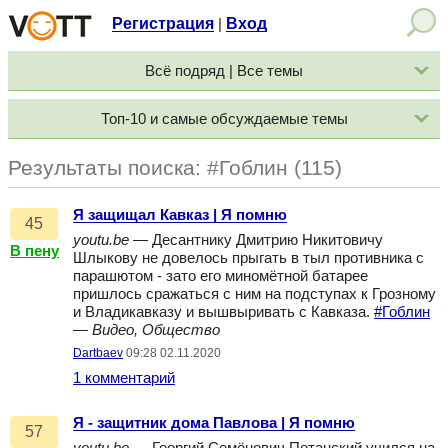
Регистрация
Вход
|
Всё подряд | Все темы
Топ-10 и самые обсуждаемые темы
Результаты поиска: #Гоблин (115)
Я защищал Кавказ | Я помню
45
youtu.be
— Десантнику Дмитрию Никитовичу
В пену
Шлыкову не довелось прыгать в тыл противника с
парашютом - зато его миномётной батарее
пришлось сражаться с ним на подступах к Грозному
и Владикавказу и вышвыривать с Кавказа.
#Гоблин
—
Видео, Общество
Dartbaev
09:28 02.11.2020
1 комментарий
Я - защитник дома Павлова | Я помню
57