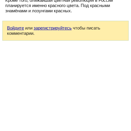
Кроме того, ближайшая цветная революция в России
планируется именно красного цвета. Под красными
знамёнами и лозунгами красных.
Войдите
или
зарегистрируйтесь
чтобы писать
комментарии.