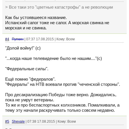
> Все таки это "цветные катастрофы" а не революции
Как бы устоявшееся название.
Испанский сапог тоже не сапог. А морская свинка не
морская и не свинка.
#4
Пупкин
| 07:37 17.08.2015 | Кому: Всем
"Долой войну!" (с)
"...когда наше телевидение было не нашим...."(с)
"Федеральные силы".
Ещё помню "федералов".
"Федералы" на НТВ воевали против "чеченской стороны".
Про десакрализацию Победы тоже верно. Дожидались,
пока не умрут ветераны.
То же и про беспаспортных колхозников. Помалкивали, а
тему эту начали раскручивать только совсем недавно.
#5
Shevale
| 07:38 17.08.2015 | Кому: Всем