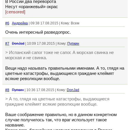
В России два переворота
Несут «оранжевый» окрас
[censored]
#6
Андрейка
| 09:38 17.08.2015 | Кому: Всем
Очень интересный разведопрос.
#7
DonJad
| 10:09 17.08.2015 | Кому:
Пупкин
> Испанский сапог тоже не сапог. А морская свинка не
морская и не свинка.
Вещи надо называть правильными именами. А то, глядя на
цветные катастрофы, выдающиеся граждане клеймят
всякие революции вообще.
#8
Пупкин
| 10:36 17.08.2015 | Кому:
DonJad
> А то, глядя на цветные катастрофы, выдающиеся
граждане клеймят всякие революции вообще.
Ваше соображение правильно, но в данном конкретном
случае получилось так, что враг использует такое
название.