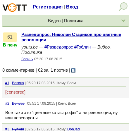
Регистрация
Вход
|
Видео | Политика
Разведопрос: Николай Стариков про цветные
61
революции
В пену
youtu.be
—
#Разведопрос
#Гоблин
—
Видео,
Политика
Вовинч
05:20 17.08.2015
8 комментариев | 62 за, 1 против
|
#1
Вовинч
| 05:20 17.08.2015 | Кому: Всем
[censored]
#2
DonJad
| 05:51 17.08.2015 | Кому: Всем
Все таки это "цветные катастрофы" а не революции, ну
или перевороты.
#3
Пупкин
| 07:26 17.08.2015 | Кому:
DonJad