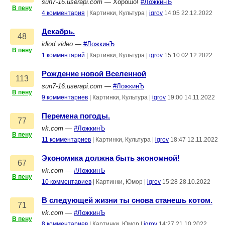
sun7-16.userapi.com
— Хорошо!
#ЛожкинЪ
В пену
4 комментария
|
Картинки, Культура
|
igrov
14:05 22.12.2022
Декабрь.
48
idiod.video
—
#ЛожкинЪ
В пену
1 комментарий
|
Картинки, Культура
|
igrov
15:10 02.12.2022
Рождение новой Вселенной
113
sun7-16.userapi.com
—
#ЛожкинЪ
В пену
9 комментариев
|
Картинки, Культура
|
igrov
19:00 14.11.2022
Перемена погоды.
77
vk.com
—
#ЛожкинЪ
В пену
11 комментариев
|
Картинки, Культура
|
igrov
18:47 12.11.2022
Экономика должна быть экономной!
67
vk.com
—
#ЛожкинЪ
В пену
10 комментариев
|
Картинки, Юмор
|
igrov
15:28 28.10.2022
В следующей жизни ты снова станешь котом.
71
vk.com
—
#ЛожкинЪ
В пену
8 комментариев
|
Картинки, Юмор
|
igrov
14:27 21.10.2022