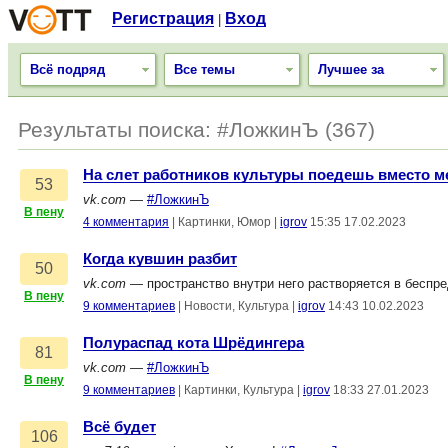
Регистрация
Вход
|
Всё подряд
Все темы
Лучшее за
Результаты поиска: #ЛожкинЪ (367)
На слет работников культуры поедешь вместо м
53
vk.com
—
#ЛожкинЪ
В пену
4 комментария
|
Картинки, Юмор
|
igrov
15:35 17.02.2023
Когда кувшин разбит
50
vk.com
— пространство внутри него растворяется в беспр
В пену
9 комментариев
|
Новости, Культура
|
igrov
14:43 10.02.2023
Полураспад кота Шрёдингера
81
vk.com
—
#ЛожкинЪ
В пену
9 комментариев
|
Картинки, Культура
|
igrov
18:33 27.01.2023
Всё будет
106