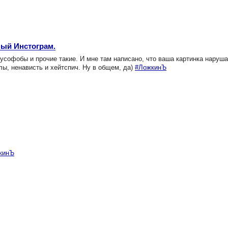
ный Инстограм.
русофобы и прочие такие. И мне там написано, что ваша картинка наруша
ы, ненависть и хейтспич. Ну в общем, да)
#ЛожкинЪ
кинЪ