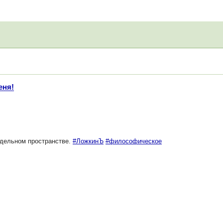
еня!
едельном пространстве.
#ЛожкинЪ
#философическое