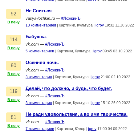
Не Спиться.
92
vasya-lozhkin.ru
—
#ЛожкинЪ
В пену
13 комментариев
|
Картинки, Культура
|
igrov
19:32 11.10.2022
Бабушка.
114
vk.com
—
#ЛожкинЪ
В пену
5 комментариев
|
Картинки, Культура
|
igrov
09:45 03.10.2022
Осенняя ночь.
80
vk.com
—
#ЛожкинЪ
В пену
3 комментария
|
Картинки, Культура
|
igrov
21:00 02.10.2022
Делай, что должно, и будь, что будет.
119
vk.com
—
#ЛожкинЪ
В пену
3 комментария
|
Картинки, Культура
|
igrov
15:10 25.09.2022
Не ради удовольствия, а во имя творчества.
81
vk.com
—
#ЛожкинЪ
В пену
7 комментариев
|
Картинки, Юмор
|
igrov
17:00 04.09.2022