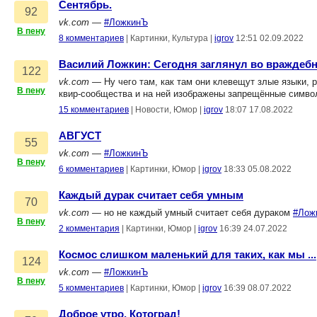
Сентябрь.
92
vk.com
—
#ЛожкинЪ
В пену
8 комментариев
|
Картинки, Культура
|
igrov
12:51 02.09.2022
Василий Ложкин: Сегодня заглянул во враждеб
122
vk.com
— Ну чего там, как там они клевещут злые языки, 
В пену
квир-сообщества и на ней изображены запрещённые символ
15 комментариев
|
Новости, Юмор
|
igrov
18:07 17.08.2022
АВГУСТ
55
vk.com
—
#ЛожкинЪ
В пену
6 комментариев
|
Картинки, Юмор
|
igrov
18:33 05.08.2022
Каждый дурак считает себя умным
70
vk.com
— но не каждый умный считает себя дураком
#Лож
В пену
2 комментария
|
Картинки, Юмор
|
igrov
16:39 24.07.2022
Космос слишком маленький для таких, как мы ...
124
vk.com
—
#ЛожкинЪ
В пену
5 комментариев
|
Картинки, Юмор
|
igrov
16:39 08.07.2022
Доброе утро, Котоград!