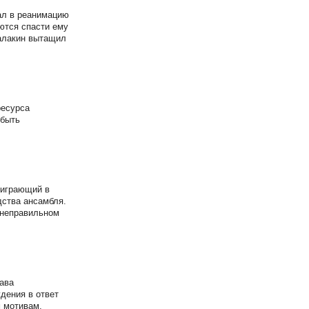
ал в реанимацию
ются спасти ему
Балакин вытащил
ресурса
 быть
 играющий в
дства ансамбля.
 неправильном
ава
дения в ответ
м мотивам,