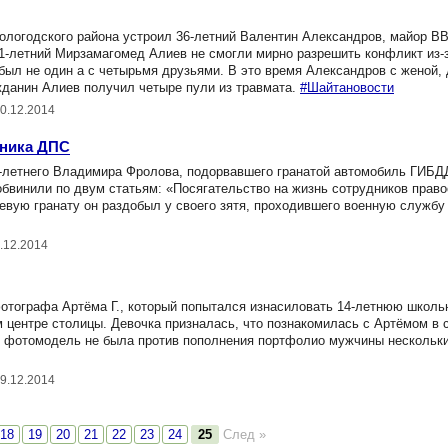
логодского района устроил 36-летний Валентин Александров, майор В
1-летний Мирзамагомед Алиев не смогли мирно разрешить конфликт из-з
л не один а с четырьмя друзьями. В это время Александров с женой, 
ажданин Алиев получил четыре пули из травмата.
#Шайтановости
10.12.2014
дника ДПС
-летнего Владимира Фролова, подорвавшего гранатой автомобиль ГИБД
бвинили по двум статьям: «Посягательство на жизнь сотрудников прав
евую гранату он раздобыл у своего зятя, проходившего военную службу
.12.2014
отографа Артёма Г., который попытался изнасиловать 14-летнюю школь
 центре столицы. Девочка призналась, что познакомилась с Артёмом в 
я фотомодель не была против пополнения портфолио мужчины нескольк
09.12.2014
18
19
20
21
22
23
24
25
След »