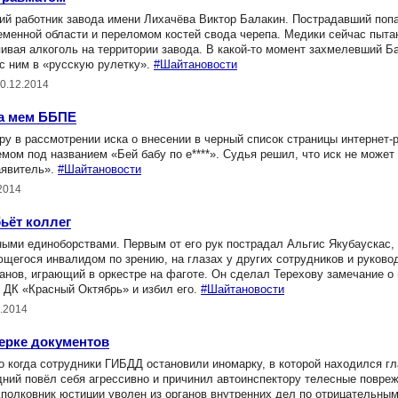
й работник завода имени Лихачёва Виктор Балакин. Пострадавший поп
еменной области и переломом костей свода черепа. Медики сейчас пыта
ивая алкоголь на территории завода. В какой-то момент захмелевший 
 с ним в «русскую рулетку».
#Шайтановости
20.12.2014
на мем ББПЕ
 в рассмотрении иска о внесении в черный список страницы интернет-
ом под названием «Бей бабу по е****». Судья решил, что иск не может
аявитель».
#Шайтановости
2014
ьёт коллег
ми единоборствами. Первым от его рук пострадал Альгис Якубаускас,
щегося инвалидом по зрению, на глазах у других сотрудников и руково
анов, играющий в оркестре на фаготе. Он сделал Терехову замечание о
 ДК «Красный Октябрь» и избил его.
#Шайтановости
2.2014
ерке документов
о когда сотрудники ГИБДД остановили иномарку, в которой находился гл
ий повёл себя агрессивно и причинил автоинспектору телесные повреж
полковник юстиции уволен из органов внутренних дел по отрицательны