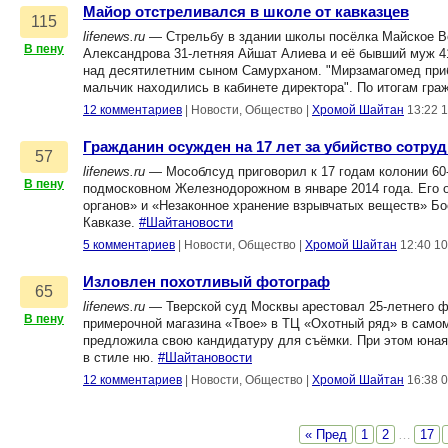
Майор отстреливался в школе от кавказцев
115
lifenews.ru
— Стрельбу в здании школы посёлка Майское Во
В пену
Александрова 31-летняя Айшат Алиева и её бывший муж 4
над десятилетним сыном Самурханом. "Мирзамагомед прибы
мальчик находились в кабинете директора". По итогам гр
12 комментариев
|
Новости, Общество
|
Хромой Шайтан
13:22 
Гражданин осужден на 17 лет за убийство сотру
57
lifenews.ru
— Мособлсуд приговорил к 17 годам колонии 60
В пену
подмосковном Железнодорожном в январе 2014 года. Его о
органов» и «Незаконное хранение взрывчатых веществ» Бо
Кавказе.
#Шайтановости
5 комментариев
|
Новости, Общество
|
Хромой Шайтан
12:40 10
Изловлен похотливый фотограф
65
lifenews.ru
— Тверской суд Москвы арестовал 25-летнего ф
В пену
примерочной магазина «Твое» в ТЦ «Охотный ряд» в самом
предложила свою кандидатуру для съёмки. При этом юна
в стиле ню.
#Шайтановости
12 комментариев
|
Новости, Общество
|
Хромой Шайтан
16:38 
« Пред
1
2
…
17