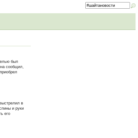
целью был
ина сообщил,
 приобрел
 выстрелил в
спины и руки
ь его