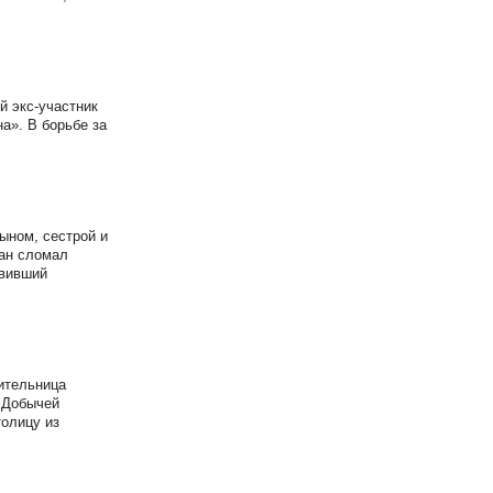
й экс-участник
а». В борьбе за
ыном, сестрой и
кан сломал
явивший
ительница
. Добычей
толицу из