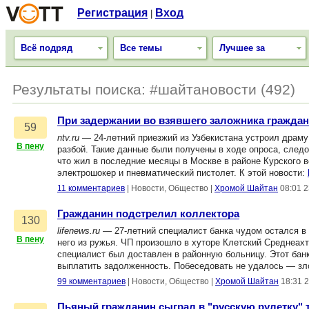
Регистрация
Вход
|
Всё подряд
Все темы
Лучшее за
Результаты поиска: #шайтановости (492)
При задержании во взявшего заложника гражда
59
ntv.ru
— 24-летний приезжий из Узбекистана устроил драму
В пену
разбой. Такие данные были получены в ходе опроса, сле
что жил в последние месяцы в Москве в районе Курского в
электрошокер и пневматический пистолет. К этой новости:
11 комментариев
|
Новости, Общество
|
Хромой Шайтан
08:01 2
Гражданин подстрелил коллектора
130
lifenews.ru
— 27-летний специалист банка чудом остался в
В пену
него из ружья. ЧП произошло в хуторе Клетский Среднеах
специалист был доставлен в районную больницу. Этот банк
выплатить задолженность. Побеседовать не удалось — з
99 комментариев
|
Новости, Общество
|
Хромой Шайтан
18:31 
Пьяный гражданин сыграл в "русскую рулетку" 