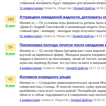
собранные материалы будут переданы для решения вопрос
11 комментариев
|
Новости, Общество
|
Хромой Шайтан
18:39 1
Аттракцион невиданной жадности, дегенераты с
160
lifenews.ru
— По условиям игры финалисты должны были опу
В пену
«Дома-2» Андрей Соколовский и начинающая модель Ольга
главный приз - иномарку - молодые люди получили серьёз
62 комментария
|
Новости, Общество
|
Хромой Шайтан
14:03 1
Пенсионерка полгода лечится после нападения
59
lifenews.ru
— 51-летняя Ирина Цесаревская стала жертвой 
В пену
внучкой на верблюжью ферму. Женщина решила покормить 
бордюр и бросился на пенсионерку, начав её топтать нога
агрессию верблюд Вулкан, его пустили на мясо в минувши
8 комментариев
|
Новости, Юмор
|
Хромой Шайтан
16:17 12.12.
Изловили очередного упыря
45
lifenews.ru
— Сотрудники правоохранительных органов Моск
В пену
северо-востока столицы. В попытке похитить сумку мужчи
разбойника стала всего тысяча рублей. Полицейские задер
области и сейчас подозревается в совершении ещё неско
4 комментария
|
Новости, Общество
|
Хромой Шайтан
18:26 10.