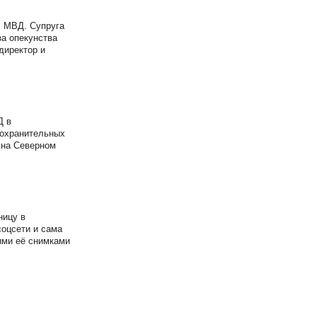
В МВД. Супруга
а опекунства
директор и
Д в
оохранительных
 на Северном
ницу в
соцсети и сама
ими её снимками