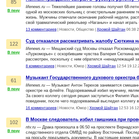
85
lifenews.ru
— Тяжелейшее ранение головы получил 68-летни
В пену
одной из московских больниц с огнестрельным ранением т
жизнь. Мужчины отмечали окончание рабочей недели, расп
свой травматический револьвер «Наганыч» и начал играть
13 комментариев
|
Новости, Общество
|
Хромой Шайтан
06:38 
Суд отказался рассматривать жалобу Сюткина 
122
lifenews.ru
— Мещанский суд Москвы отказал Роскомнадзору
В пену
«Луркоморье» с оскорбившим чувства Валерия Сюткина мем
рассмотрен, поскольку с ним обратился «ненадлежащий з
8 комментариев
|
Новости, Юмор
|
Хромой Шайтан
12:54 19.12.
Музыкант Государственного духового оркестра б
61
lifenews.ru
— Музыкант Антон Терехов занимается смешанны
В пену
оркестре на флейте. Подозреваемый избил мужчину, являю
За своего коллегу сегодня решил заступиться Филипп Ишх
поведении, после чего подозреваемый выследил коллегу в
16 комментариев
|
Новости, Юмор
|
Хромой Шайтан
12:53 16.1
В Москве следователь избил гаишника при пров
102
ntv.ru
— Драка произошла в 06:50 на проспекте Вернадског
В пену
следственного отдела ОМВД по району Восточный. Последн
на просьбу предъявить документы. В настоящее время под