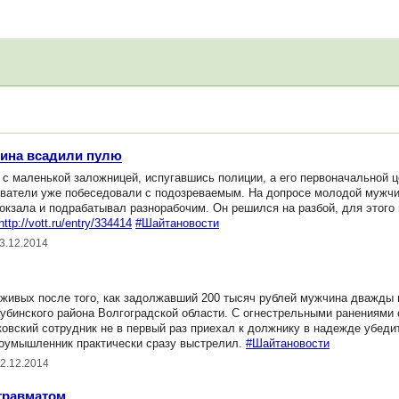
нина всадили пулю
 с маленькой заложницей, испугавшись полиции, а его первоначальной 
дователи уже побеседовали с подозреваемым. На допросе молодой мужч
окзала и подрабатывал разнорабочим. Он решился на разбой, для этого
http://vott.ru/entry/334414
#Шайтановости
3.12.2014
 живых после того, как задолжавший 200 тысяч рублей мужчина дважды
тубинского района Волгоградской области. С огнестрельными ранениями 
овский сотрудник не в первый раз приехал к должнику в надежде убедит
лоумышленник практически сразу выстрелил.
#Шайтановости
22.12.2014
травматом