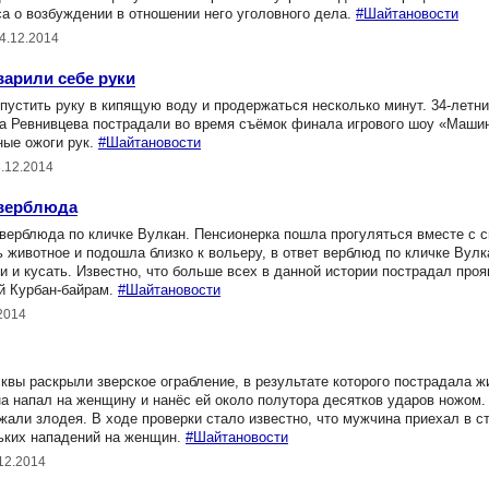
а о возбуждении в отношении него уголовного дела.
#Шайтановости
4.12.2014
варили себе руки
стить руку в кипящую воду и продержаться несколько минут. 34-летни
 Ревнивцева пострадали во время съёмок финала игрового шоу «Машин
ные ожоги рук.
#Шайтановости
3.12.2014
 верблюда
верблюда по кличке Вулкан. Пенсионерка пошла прогуляться вместе с с
животное и подошла близко к вольеру, в ответ верблюд по кличке Вул
ми и кусать. Известно, что больше всех в данной истории пострадал про
й Курбан-байрам.
#Шайтановости
2014
вы раскрыли зверское ограбление, в результате которого пострадала ж
на напал на женщину и нанёс ей около полутора десятков ударов ножом
жали злодея. В ходе проверки стало известно, что мужчина приехал в с
льких нападений на женщин.
#Шайтановости
12.2014