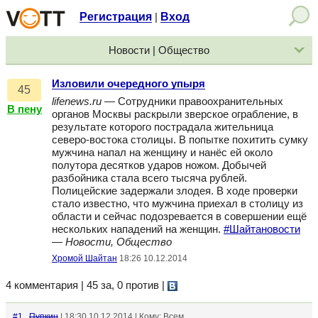
Регистрация
Вход
|
Новости | Общество
Изловили очередного упыря
45
lifenews.ru
— Сотрудники правоохранительных
В пену
органов Москвы раскрыли зверское ограбление, в
результате которого пострадала жительница
северо-востока столицы. В попытке похитить сумку
мужчина напал на женщину и нанёс ей около
полутора десятков ударов ножом. Добычей
разбойника стала всего тысяча рублей.
Полицейские задержали злодея. В ходе проверки
стало известно, что мужчина приехал в столицу из
области и сейчас подозревается в совершении ещё
нескольких нападений на женщин.
#Шайтановости
—
Новости, Общество
Хромой Шайтан
18:26 10.12.2014
4 комментария | 45 за, 0 против
|
#1
Пупкин
| 18:30 10.12.2014 | Кому: Всем