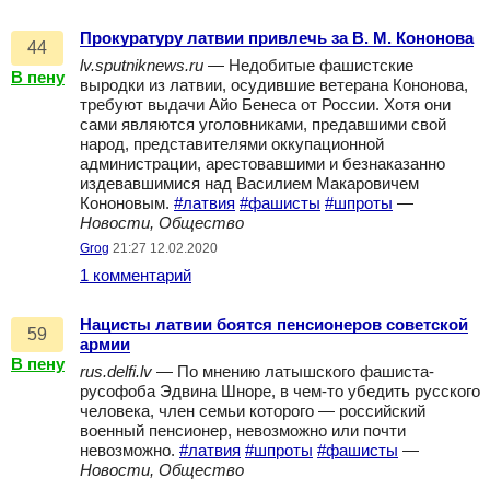
Прокуратуру латвии привлечь за В. М. Кононова
44
lv.sputniknews.ru
— Недобитые фашистские
В пену
выродки из латвии, осудившие ветерана Кононова,
требуют выдачи Айо Бенеса от России. Хотя они
сами являются уголовниками, предавшими свой
народ, представителями оккупационной
администрации, арестовавшими и безнаказанно
издевавшимися над Василием Макаровичем
Кононовым.
#латвия
#фашисты
#шпроты
—
Новости, Общество
Grog
21:27 12.02.2020
1 комментарий
Нацисты латвии боятся пенсионеров советской
59
армии
В пену
rus.delfi.lv
— По мнению латышского фашиста-
русофоба Эдвина Шноре, в чем-то убедить русского
человека, член семьи которого — российский
военный пенсионер, невозможно или почти
невозможно.
#латвия
#шпроты
#фашисты
—
Новости, Общество