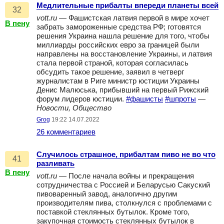
Медлительные прибалты впереди планеты всей
32
vott.ru
— Фашистская латвия первой в мире хочет
В пену
забрать замороженные средства РФ; готовятся
решения Украина нашла решение для того, чтобы
миллиарды российских евро за границей были
направлены на восстановление Украины, и латвия
стала первой страной, которая согласилась
обсудить такое решение, заявил в четверг
журналистам в Риге министр юстиции Украины
Денис Малюська, прибывший на первый Рижский
форум лидеров юстиции.
#фашисты
#шпроты
—
Новости, Общество
Grog
19:22 14.07.2022
26 комментариев
Случилось страшное, прибалтам пиво не во что
41
разливать
В пену
vott.ru
— После начала войны и прекращения
сотрудничества с Россией и Беларусью Сакуский
пивоваренный завод, аналогично другим
производителям пива, столкнулся с проблемами с
поставкой стеклянных бутылок. Кроме того,
закупочная стоимость стеклянных бутылок в