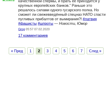
качественной спермы, и брать ее приходится у
крупных европейских банков." Раньше это
решалось силами одного гусарского полка. Но
сможет ли свежевведённый спецназ НАТО спасти
пугливых прибалтов от вымирания?!
#латвия
#фашисты
#шпроты
—
Новости, Юмор
Grog
05:57 07.02.2020
17 комментариев
« Пред
1
2
3
4
5
6
7
След »