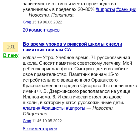
зависимости от типа и места производства
увеличилась в пределах 20–80%
#шпроты
#санкции
—
Новости, Политика
Grog
15:19 06.06.2022
20 комментариев
Во время уроков у рижской школы снесли
101
памятник воинам СА
В пену
vott.ru
— Утро. Учебное время. 71 русскоязычная
школа. Сносят памятник советскому летчику. Мой
ребенок прислал фото. Смотрите дети-и любите
свое правительство. Памятник воинам 15-го
истребительного авиационного Оршанского
Краснознамённого ордена Суворова II степени полка
имени Ф. Э. Дзержинского располагался на улице
Ильгюциема, 6. И фактически стоял во дворе
школы, в которой учатся русскоязычные дети.
#латвия
#фашисты
#шпроты
—
Новости,
Общество
Grog
11:46 19.05.2022
8 комментариев