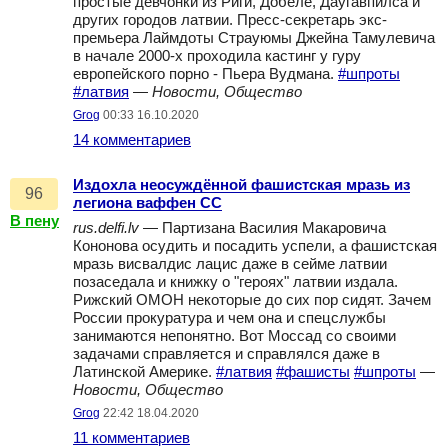
простые девчонки из Риги, Добеле, Даугавпилса и
других городов латвии. Пресс-секретарь экс-
премьера Лаймдоты Страуюмы Джейна Тамулевича
в начале 2000-х проходила кастинг у гуру
европейского порно - Пьера Вудмана.
#шпроты
#латвия
—
Новости, Общество
Grog
00:33 16.10.2020
14 комментариев
Издохла неосуждённой фашистская мразь из
96
легиона ваффен СС
В пену
rus.delfi.lv
— Партизана Василия Макаровича
Кононова осудить и посадить успели, а фашистская
мразь висвалдис лацис даже в сейме латвии
позаседала и книжку о "героях" латвии издала.
Рижский ОМОН некоторые до сих пор сидят. Зачем
России прокуратура и чем она и спецслужбы
занимаются непонятно. Вот Моссад со своими
задачами справляется и справлялся даже в
Латинской Америке.
#латвия
#фашисты
#шпроты
—
Новости, Общество
Grog
22:42 18.04.2020
11 комментариев