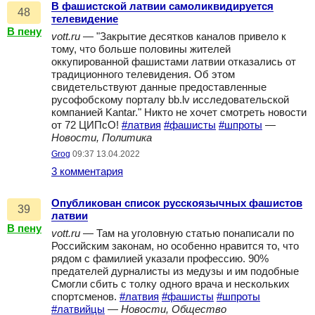
В фашистской латвии самоликвидируется
48
телевидение
В пену
vott.ru
— "Закрытие десятков каналов привело к
тому, что больше половины жителей
оккупированной фашистами латвии отказались от
традиционного телевидения. Об этом
свидетельствуют данные предоставленные
русофобскому порталу bb.lv исследовательской
компанией Kantar." Никто не хочет смотреть новости
от 72 ЦИПсО!
#латвия
#фашисты
#шпроты
—
Новости, Политика
Grog
09:37 13.04.2022
3 комментария
Опубликован список русскоязычных фашистов
39
латвии
В пену
vott.ru
— Там на уголовную статью понаписали по
Российским законам, но особенно нравится то, что
рядом с фамилией указали профессию. 90%
предателей дурналисты из медузы и им подобные
Смогли сбить с толку одного врача и нескольких
спортсменов.
#латвия
#фашисты
#шпроты
#латвийцы
—
Новости, Общество