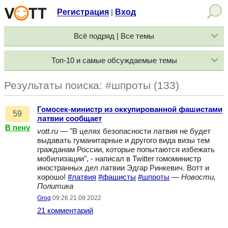
Регистрация
Вход
|
Всё подряд | Все темы
Топ-10 и самые обсуждаемые темы
Результаты поиска: #шпроты (133)
Гомосек-министр из оккупированной фашистами
59
латвии сообщает
В пену
vott.ru
— "В целях безопасности латвия не будет
выдавать гуманитарные и другого вида визы тем
гражданам России, которые попытаются избежать
мобилизации", - написал в Twitter гомоминистр
иностранных дел латвии Эдгар Ринкевич. Вотт и
хорошо!
#латвия
#фашисты
#шпроты
—
Новости,
Политика
Grog
09:26 21.09.2022
21 комментарий