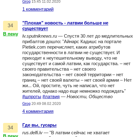
Grog
15:45 11.02.2020
1 комментарий
"Плохая" новость - латвии больше не
34
существует
В пену
lv.sputniknews.ru
— Спустя 30 лет до медлительных
прибалтов дошло: "Айнарс Кадишс на портале
Pietiek.com перечисляет, каких атрибутов
государственности в латвии не существует. И
приходит к неутешительному выводу, что не
существует и самой латвии, как государства. – нет
своего правительства – нет своего
законодательства – нет своей территории – нет
границ – нет своей валюты – нет своей армии – Нет
жи... Ой, простите, чуть не написал, что нет
жителей, однако надо еще немножко подождать"
#шпроты
#латвия
—
Новости, Общество
Grog
20:49 08.02.2020
4 комментария
Где вы, гусары
34
rus.delfi.lv
— "В латвии сейчас не хватает
В пену