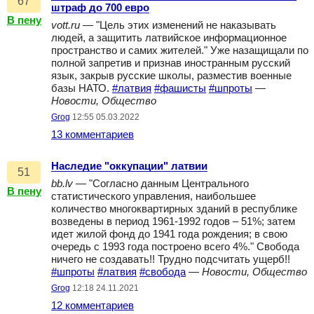
67
штраф до 700 евро
В пену
vott.ru
— "Цель этих изменений не наказывать
людей, а защитить латвийское информационное
пространство и самих жителей." Уже назащищали по
полной запретив и признав иностранным русский
язык, закрыв русские школы, разместив военные
базы НАТО.
#латвия
#фашисты
#шпроты
—
Новости, Общество
Grog
12:55 05.03.2022
13 комментариев
Наследие "оккупации" латвии
51
bb.lv
— "Согласно данным Центрального
В пену
статистического управления, наибольшее
количество многоквартирных зданий в республике
возведены в период 1961-1992 годов – 51%; затем
идет жилой фонд до 1941 года рождения; в свою
очередь с 1993 года построено всего 4%." Свобода
ничего не создавать!! Трудно подсчитать ущерб!!
#шпроты
#латвия
#свобода
—
Новости, Общество
Grog
12:18 24.11.2021
12 комментариев