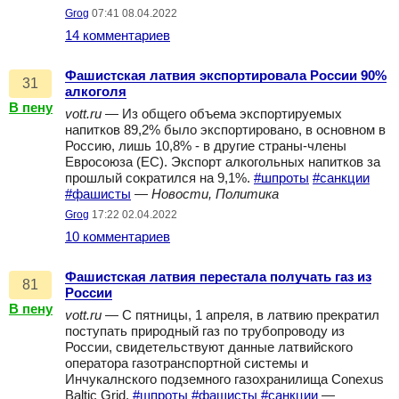
Grog
07:41 08.04.2022
14 комментариев
Фашистская латвия экспортировала России 90%
31
алкоголя
В пену
vott.ru
— Из общего объема экспортируемых
напитков 89,2% было экспортировано, в основном в
Россию, лишь 10,8% - в другие страны-члены
Евросоюза (ЕС). Экспорт алкогольных напитков за
прошлый сократился на 9,1%.
#шпроты
#санкции
#фашисты
—
Новости, Политика
Grog
17:22 02.04.2022
10 комментариев
Фашистская латвия перестала получать газ из
81
России
В пену
vott.ru
— С пятницы, 1 апреля, в латвию прекратил
поступать природный газ по трубопроводу из
России, свидетельствуют данные латвийского
оператора газотранспортной системы и
Инчукалнского подземного газохранилища Conexus
Baltic Grid.
#шпроты
#фашисты
#санкции
—