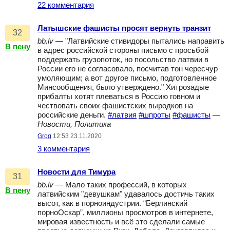
22 комментария
Латышские фашисты просят вернуть транзит
32
bb.lv
— "Латвийские стивидоры пытались направить
В пену
в адрес российской стороны письмо с просьбой
поддержать грузопоток, но посольство латвии в
России его не согласовало, посчитав тон чересчур
умоляющим; а вот другое письмо, подготовленное
Минсообщения, было утверждено." Хитрозадые
прибалты хотят плеваться в Россию говном и
чествовать своих фашистских выродков на
российские деньги.
#латвия
#шпроты
#фашисты
—
Новости, Политика
Grog
12:53 23.11.2020
3 комментария
Новости для Тимура
31
bb.lv
— Мало таких профессий, в которых
В пену
латвийским "девушкам" удавалось достичь таких
высот, как в порноиндустрии. “Берлинский
порноОскар”, миллионы просмотров в интернете,
мировая известность и всё это сделали самые