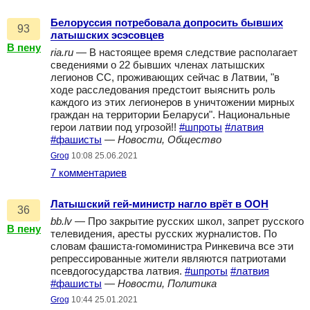
Белоруссия потребовала допросить бывших
93
латышских эсэсовцев
В пену
ria.ru
— В настоящее время следствие располагает
сведениями о 22 бывших членах латышских
легионов СС, проживающих сейчас в Латвии, "в
ходе расследования предстоит выяснить роль
каждого из этих легионеров в уничтожении мирных
граждан на территории Беларуси". Национальные
герои латвии под угрозой!!
#шпроты
#латвия
#фашисты
—
Новости, Общество
Grog
10:08 25.06.2021
7 комментариев
Латышский гей-министр нагло врёт в ООН
36
bb.lv
— Про закрытие русских школ, запрет русского
В пену
телевидения, аресты русских журналистов. По
словам фашиста-гомоминистра Ринкевича все эти
репрессированные жители являются патриотами
псевдогосударства латвия.
#шпроты
#латвия
#фашисты
—
Новости, Политика
Grog
10:44 25.01.2021