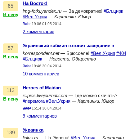
На Восток!
65
img-fotki.yandex.ru
— За демократию!
#Бл.цирк
В пену
#Вел.Укрия
—
Картинки, Юмор
Babr
19:06 01.05.2014
2 комментария
Украинский кабмин готовит заседание в
57
korrespondent.net
— Брюсселе!
#Вел.Укрия
#404
В пену
#Бл.цирк
—
Новости, Общество
Babr
19:46 30.04.2014
10 комментариев
Heroes of Maidan
113
ic.pics.livejournal.com
— Где можно скачать?
В пену
#перемога
#Вел.Укрия
—
Картинки, Юмор
Babr
15:14 30.04.2014
9 комментариев
Украинка
139
ljplus.ru
— Цэ Эвропа!
#Вел.Укрия
—
Картинки,