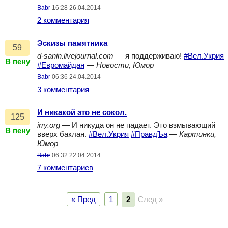
Babr
16:28 26.04.2014
2 комментария
Эскизы памятника
59
d-sanin.livejournal.com
— я поддерживаю!
#Вел.Укрия
В пену
#Евромайдан
—
Новости, Юмор
Babr
06:36 24.04.2014
3 комментария
И никакой это не сокол.
125
irry.org
— И никуда он не падает. Это взмывающий
В пену
вверх баклан.
#Вел.Укрия
#ПравдЪа
—
Картинки,
Юмор
Babr
06:32 22.04.2014
7 комментариев
« Пред
1
2
След »