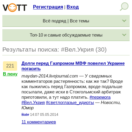
Регистрация
Вход
|
Всё подряд | Все темы
Топ-10 и самые обсуждаемые темы
Результаты поиска: #Вел.Укрия (30)
Долги перед Газпромом МВФ повелел Украине
221
погасить
В пену
maydan-2014.livejournal.com
— У свидомных
комментаторов растерянность: как же так? Вроде
как пыжились перед Газпромом, вроде подальше
посылали, даже иски в Стокгольмский арбитраж
приготовили, а тут надо платить.
#перемога
#Вел.Укрия
#светлоглазые_идиоты
—
Новости,
Юмор
Babr
14:07 05.05.2014
11 комментариев