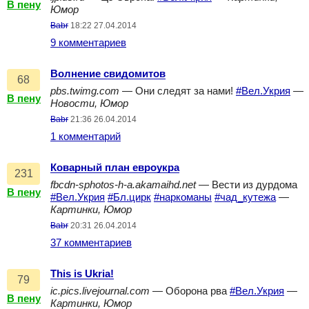
В пену
Юмор
Babr
18:22 27.04.2014
9 комментариев
Волнение свидомитов
68
pbs.twimg.com
— Они следят за нами!
#Вел.Укрия
—
В пену
Новости, Юмор
Babr
21:36 26.04.2014
1 комментарий
Коварный план евроукра
231
fbcdn-sphotos-h-a.akamaihd.net
— Вести из дурдома
В пену
#Вел.Укрия
#Бл.цирк
#наркоманы
#чад_кутежа
—
Картинки, Юмор
Babr
20:31 26.04.2014
37 комментариев
This is Ukria!
79
ic.pics.livejournal.com
— Оборона рва
#Вел.Укрия
—
В пену
Картинки, Юмор