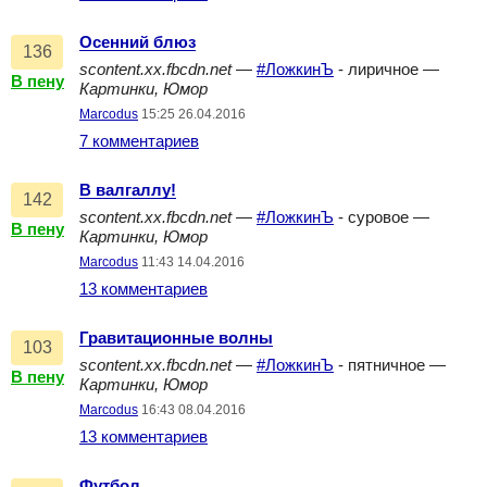
Осенний блюз
136
scontent.xx.fbcdn.net
—
#ЛожкинЪ
- лиричное —
В пену
Картинки, Юмор
Marcodus
15:25 26.04.2016
7 комментариев
В валгаллу!
142
scontent.xx.fbcdn.net
—
#ЛожкинЪ
- суровое —
В пену
Картинки, Юмор
Marcodus
11:43 14.04.2016
13 комментариев
Гравитационные волны
103
scontent.xx.fbcdn.net
—
#ЛожкинЪ
- пятничное —
В пену
Картинки, Юмор
Marcodus
16:43 08.04.2016
13 комментариев
Футбол