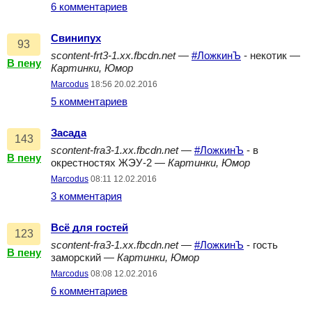
6 комментариев
Свинипух
93
scontent-frt3-1.xx.fbcdn.net
—
#ЛожкинЪ
- некотик —
В пену
Картинки, Юмор
Marcodus
18:56 20.02.2016
5 комментариев
Засада
143
scontent-fra3-1.xx.fbcdn.net
—
#ЛожкинЪ
- в
В пену
окрестностях ЖЭУ-2 —
Картинки, Юмор
Marcodus
08:11 12.02.2016
3 комментария
Всё для гостей
123
scontent-fra3-1.xx.fbcdn.net
—
#ЛожкинЪ
- гость
В пену
заморский —
Картинки, Юмор
Marcodus
08:08 12.02.2016
6 комментариев