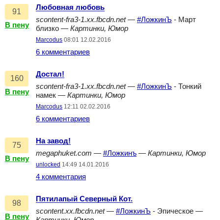
Любовная любовь
91
scontent-fra3-1.xx.fbcdn.net
—
#ЛожкинЪ
- Март
В пену
близко —
Картинки, Юмор
Marcodus
08:01 12.02.2016
6 комментариев
Достал!
160
scontent-fra3-1.xx.fbcdn.net
—
#ЛожкинЪ
- Тонкий
В пену
намек —
Картинки, Юмор
Marcodus
12:11 02.02.2016
6 комментариев
На завод!
75
megaphuket.com
—
#Ложкинъ
—
Картинки, Юмор
В пену
unlocked
14:49 14.01.2016
4 комментария
Пятилапый Северный Кот.
98
scontent.xx.fbcdn.net
—
#ЛожкинЪ
- Эпическое —
В пену