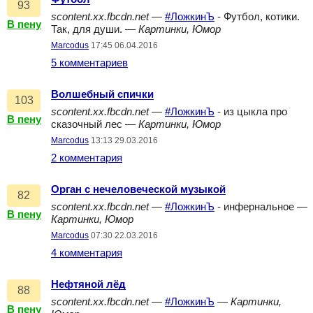
93
scontent.xx.fbcdn.net
—
#ЛожкинЪ
- Футбол, котики.
В пену
Так, для души. —
Картинки, Юмор
Marcodus
17:45 06.04.2016
5 комментариев
Волшебный спички
103
scontent.xx.fbcdn.net
—
#ЛожкинЪ
- из цыкла про
В пену
сказочный лес —
Картинки, Юмор
Marcodus
13:13 29.03.2016
2 комментария
Орган с нечеловеческой музыкой
82
scontent.xx.fbcdn.net
—
#ЛожкинЪ
- инфернальное —
В пену
Картинки, Юмор
Marcodus
07:30 22.03.2016
4 комментария
Нефтяной лёд
88
scontent.xx.fbcdn.net
—
#ЛожкинЪ
—
Картинки,
В пену