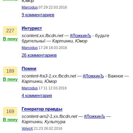
Юмор
Marcodus
07:29 22.03.2016
9 комментариев
Интурист
227
scontent.xx.fbcdn.net
—
#ЛожкинЪ
- будьте
В пену
бдительны! —
Картинки, Юмор
Marcodus
17:28 18.03.2016
26 комментариев
Помни
189
scontent-fra3-1.xx.fbcdn.net
—
#ЛожкинЪ
- Важное —
В пену
Картинки, Юмор
Marcodus
17:11 12.03.2016
4 комментария
Генератор правды
169
scontent-arn2-1.xx.fbcdn.net
—
#ЛожкинЪ
—
В пену
Картинки, Культура
VolvoX
21:23 26.02.2016