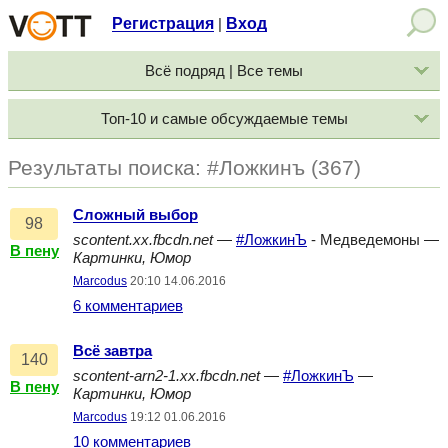
Регистрация
Вход
|
Всё подряд | Все темы
Топ-10 и самые обсуждаемые темы
Результаты поиска: #Ложкинъ (367)
Сложный выбор
98
scontent.xx.fbcdn.net
—
#ЛожкинЪ
- Медведемоны —
В пену
Картинки, Юмор
Marcodus
20:10 14.06.2016
6 комментариев
Всё завтра
140
scontent-arn2-1.xx.fbcdn.net
—
#ЛожкинЪ
—
В пену
Картинки, Юмор
Marcodus
19:12 01.06.2016
10 комментариев