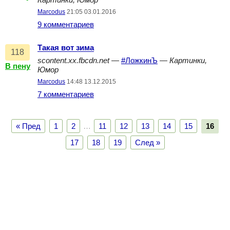
Картинки, Юмор
Marcodus
21:05 03.01.2016
9 комментариев
Такая вот зима
118
scontent.xx.fbcdn.net
—
#ЛожкинЪ
—
Картинки,
В пену
Юмор
Marcodus
14:48 13.12.2015
7 комментариев
« Пред
1
2
…
11
12
13
14
15
16
17
18
19
След »