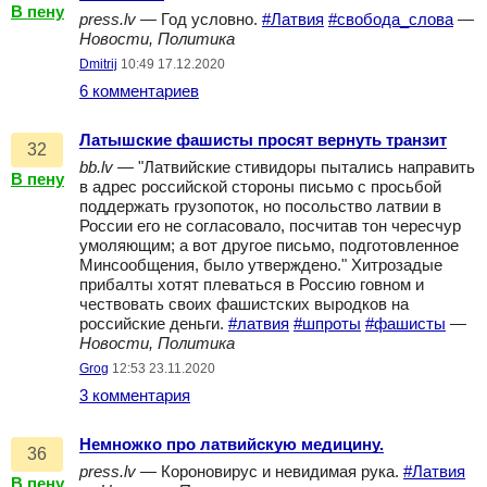
В пену
press.lv
— Год условно.
#Латвия
#свобода_слова
—
Новости, Политика
Dmitrij
10:49 17.12.2020
6 комментариев
Латышские фашисты просят вернуть транзит
32
bb.lv
— "Латвийские стивидоры пытались направить
В пену
в адрес российской стороны письмо с просьбой
поддержать грузопоток, но посольство латвии в
России его не согласовало, посчитав тон чересчур
умоляющим; а вот другое письмо, подготовленное
Минсообщения, было утверждено." Хитрозадые
прибалты хотят плеваться в Россию говном и
чествовать своих фашистских выродков на
российские деньги.
#латвия
#шпроты
#фашисты
—
Новости, Политика
Grog
12:53 23.11.2020
3 комментария
Немножко про латвийскую медицину.
36
press.lv
— Короновирус и невидимая рука.
#Латвия
В пену