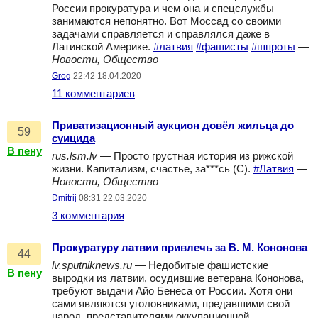
России прокуратура и чем она и спецслужбы
занимаются непонятно. Вот Моссад со своими
задачами справляется и справлялся даже в
Латинской Америке.
#латвия
#фашисты
#шпроты
—
Новости, Общество
Grog
22:42 18.04.2020
11 комментариев
Приватизационный аукцион довёл жильца до
59
суицида
В пену
rus.lsm.lv
— Просто грустная история из рижской
жизни. Капитализм, счастье, за***сь (С).
#Латвия
—
Новости, Общество
Dmitrij
08:31 22.03.2020
3 комментария
Прокуратуру латвии привлечь за В. М. Кононова
44
lv.sputniknews.ru
— Недобитые фашистские
В пену
выродки из латвии, осудившие ветерана Кононова,
требуют выдачи Айо Бенеса от России. Хотя они
сами являются уголовниками, предавшими свой
народ, представителями оккупационной