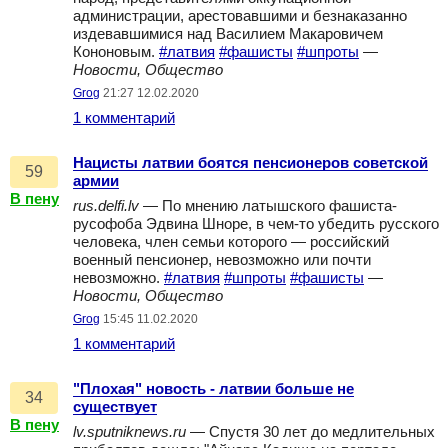
администрации, арестовавшими и безнаказанно
издевавшимися над Василием Макаровичем
Кононовым.
#латвия
#фашисты
#шпроты
—
Новости, Общество
Grog
21:27 12.02.2020
1 комментарий
Нацисты латвии боятся пенсионеров советской
59
армии
В пену
rus.delfi.lv
— По мнению латышского фашиста-
русофоба Эдвина Шноре, в чем-то убедить русского
человека, член семьи которого — российский
военный пенсионер, невозможно или почти
невозможно.
#латвия
#шпроты
#фашисты
—
Новости, Общество
Grog
15:45 11.02.2020
1 комментарий
"Плохая" новость - латвии больше не
34
существует
В пену
lv.sputniknews.ru
— Спустя 30 лет до медлительных