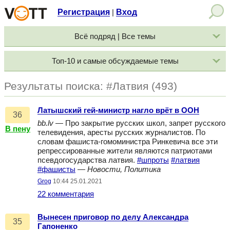
Регистрация
Вход
|
Всё подряд | Все темы
Топ-10 и самые обсуждаемые темы
Результаты поиска: #Латвия (493)
Латышский гей-министр нагло врёт в ООН
36
bb.lv
— Про закрытие русских школ, запрет русского
В пену
телевидения, аресты русских журналистов. По
словам фашиста-гомоминистра Ринкевича все эти
репрессированные жители являются патриотами
псевдогосударства латвия.
#шпроты
#латвия
#фашисты
—
Новости, Политика
Grog
10:44 25.01.2021
22 комментария
Вынесен приговор по делу Александра
35
Гапоненко