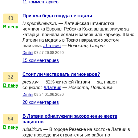
11 комментариев
Пришла беда откуда не ждали
43
lv.sputniknews.ru
— Латвийская штангистка
В пену
чемпионка Европы Ребекка Коха вышла замуж за
катарца, приняла ислам и завершила карьеру. Шанс
Латвии на медаль в Токио накрылся хвостом
шайтана.
#Латвия
—
Новости, Спорт
Dmitrij
07:57 26.08.2020
15 комментариев
Стоит ли чествовать легионеров?
32
press.lv
— 52% жителей Латвии — за, пишет
В пену
социолог.
#Латвия
—
Новости, Политика
Dmitrij
09:24 01.06.2020
20 комментариев
В Латвии обнаружили захоронение жертв
64
нацистов
В пену
rubaltic.ru
— В городе Резекне на востоке Латвии в
ходе проведения строительных работ по