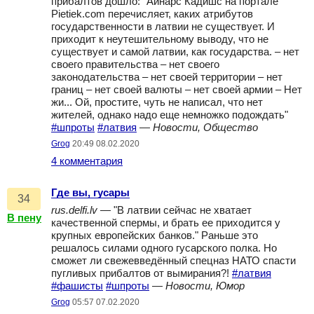
прибалтов дошло: "Айнарс Кадишс на портале
Pietiek.com перечисляет, каких атрибутов
государственности в латвии не существует. И
приходит к неутешительному выводу, что не
существует и самой латвии, как государства. – нет
своего правительства – нет своего
законодательства – нет своей территории – нет
границ – нет своей валюты – нет своей армии – Нет
жи... Ой, простите, чуть не написал, что нет
жителей, однако надо еще немножко подождать"
#шпроты
#латвия
—
Новости, Общество
Grog
20:49 08.02.2020
4 комментария
Где вы, гусары
34
rus.delfi.lv
— "В латвии сейчас не хватает
В пену
качественной спермы, и брать ее приходится у
крупных европейских банков." Раньше это
решалось силами одного гусарского полка. Но
сможет ли свежевведённый спецназ НАТО спасти
пугливых прибалтов от вымирания?!
#латвия
#фашисты
#шпроты
—
Новости, Юмор
Grog
05:57 07.02.2020