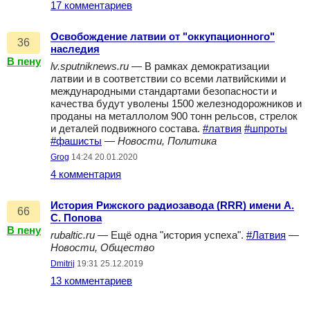
17 комментариев
Освобождение латвии от "оккупационного"
36
наследия
В пену
lv.sputniknews.ru
— В рамках демократизации
латвии и в соответствии со всеми латвийскими и
международными стандартами безопасности и
качества будут уволены 1500 железнодорожников и
проданы на металлолом 900 тонн рельсов, стрелок
и деталей подвижного состава.
#латвия
#шпроты
#фашисты
—
Новости, Политика
Grog
14:24 20.01.2020
4 комментария
История Рижского радиозавода (RRR) имени А.
66
С. Попова
В пену
rubaltic.ru
— Ещё одна "история успеха".
#Латвия
—
Новости, Общество
Dmitrij
19:31 25.12.2019
13 комментариев