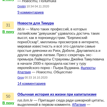
—
Новости, Политика
Dmitrij
10:34 04.11.2020
9 комментариев
Новости для Тимура
31
bb.lv
— Мало таких профессий, в которых
В пену
латвийским "девушкам" удавалось достичь таких
высот, как в порноиндустрии. “Берлинский
порноОскар”, миллионы просмотров в интернете,
мировая известность и всё это сделали самые
простые девчонки из Риги, Добеле, Даугавпилса и
других городов латвии. Пресс-секретарь экс-
премьера Лаймдоты Страуюмы Джейна Тамулевича
в начале 2000-х проходила кастинг у гуру
европейского порно - Пьера Вудмана.
#шпроты
#латвия
—
Новости, Общество
Grog
00:33 16.10.2020
14 комментариев
Обычная история из жизни при капитализме
50
rus.lsm.lv
— Притащил сюда ради шикарной цитаты,
В пену
выделенной в первом комменте.
#Латвия
—