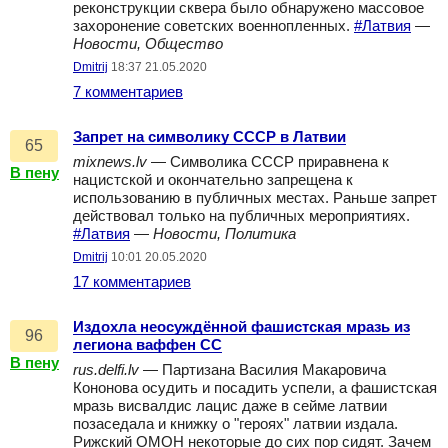
реконструкции сквера было обнаружено массовое
захоронение советских военнопленных.
#Латвия
—
Новости, Общество
Dmitrij
18:37 21.05.2020
7 комментариев
Запрет на символику СССР в Латвии
65
mixnews.lv
— Символика СССР приравнена к
В пену
нацистской и окончательно запрещена к
использованию в публичных местах. Раньше запрет
действовал только на публичных мероприятиях.
#Латвия
—
Новости, Политика
Dmitrij
10:01 20.05.2020
17 комментариев
Издохла неосуждённой фашистская мразь из
96
легиона ваффен СС
В пену
rus.delfi.lv
— Партизана Василия Макаровича
Кононова осудить и посадить успели, а фашистская
мразь висвалдис лацис даже в сейме латвии
позаседала и книжку о "героях" латвии издала.
Рижский ОМОН некоторые до сих пор сидят. Зачем