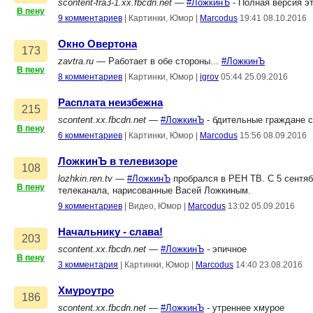
scontent-fra3-1.xx.fbcdn.net
—
#ЛожкинЪ
- Полная версия эт
В пену
9 комментариев
|
Картинки, Юмор
|
Marcodus
19:41 08.10.2016
Окно Овертона
173
zavtra.ru
— Работает в обе стороны...
#ЛожкинЪ
В пену
8 комментариев
|
Картинки, Юмор
|
igrov
05:44 25.09.2016
Расплата неизбежна
215
scontent.xx.fbcdn.net
—
#ЛожкинЪ
- бдительные граждане с
В пену
6 комментариев
|
Картинки, Юмор
|
Marcodus
15:56 08.09.2016
ЛожкинЪ в телевизоре
108
lozhkin.ren.tv
—
#ЛожкинЪ
пробрался в РЕН ТВ. С 5 сентя
В пену
телеканала, нарисованные Васей Ложкиным.
9 комментариев
|
Видео, Юмор
|
Marcodus
13:02 05.09.2016
Начальнику - слава!
203
scontent.xx.fbcdn.net
—
#ЛожкинЪ
- эпичное
В пену
3 комментария
|
Картинки, Юмор
|
Marcodus
14:40 23.08.2016
Хмуроутро
186
scontent.xx.fbcdn.net
—
#ЛожкинЪ
- утреннее хмурое