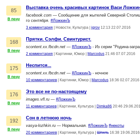
Выставка очень красивых картинок Васи Ложки
85
facebook.com
— Сообщение для жытелей Северной Столицы.
В пену
го сентября.
#ЛожкинЪ
3 комментария
|
Новости, Культура
|
igrov
12:13 22.07.2016
Прятки. Сэлфи. Свинтурист.
168
scontent.xx.fbcdn.net
—
#ЛожкинЪ
- Из серии "Родина-загра
В пену
2 комментария
|
Картинки, Юмор
|
Marcodus
21:46 07.07.2016
Неспится...
175
scontent.xx.fbcdn.net
—
#ЛожкинЪ
- ночное
В пену
10 комментариев
|
Картинки, Юмор
|
Marcodus
18:36 02.07.2016
Это все не по-настоящему
176
images.vfl.ru
—
#ЛожкинЪ
В пену
11 комментариев
|
Картинки, Культура
|
Dimka86
20:46 29.06.20
Сон в летнюю ночь
192
vasya-lozhkin.ru
— Нормальная.
#ЛожкинЪ
#некоты
В пену
20 комментариев
|
Картинки, Культура
|
Шпиль
16:38 19.06.2016