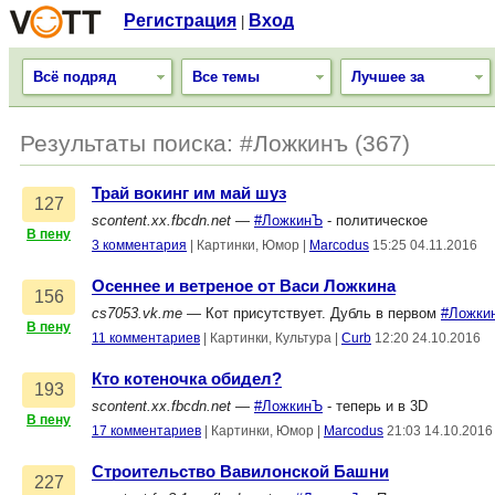
Регистрация
Вход
|
Всё подряд
Все темы
Лучшее за
Результаты поиска: #Ложкинъ (367)
Трай вокинг им май шуз
127
scontent.xx.fbcdn.net
—
#ЛожкинЪ
- политическое
В пену
3 комментария
|
Картинки, Юмор
|
Marcodus
15:25 04.11.2016
Осеннее и ветреное от Васи Ложкина
156
cs7053.vk.me
— Кот присутствует. Дубль в первом
#Ложки
В пену
11 комментариев
|
Картинки, Культура
|
Curb
12:20 24.10.2016
Кто котеночка обидел?
193
scontent.xx.fbcdn.net
—
#ЛожкинЪ
- теперь и в 3D
В пену
17 комментариев
|
Картинки, Юмор
|
Marcodus
21:03 14.10.2016
Строительство Вавилонской Башни
227