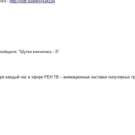
ого -
http://vott.ru/entry/434154
ообщили. "Шутки кончились - 5"
бря каждый час в эфире РЕН ТВ – анимационные заставки популярных п