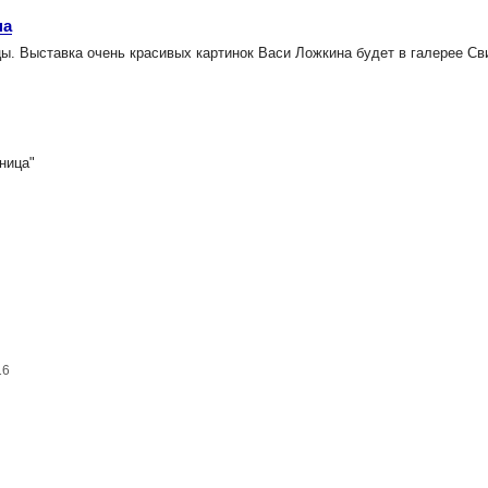
на
 Выставка очень красивых картинок Васи Ложкина будет в галерее Сви
ница"
16