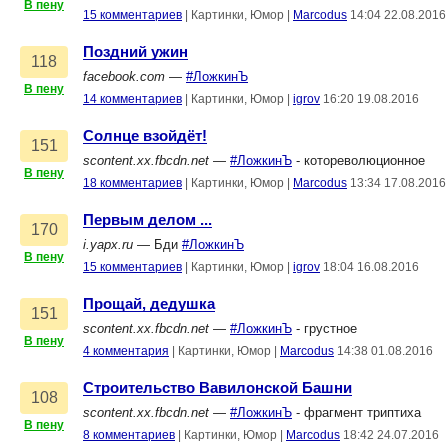
В пену
15 комментариев
|
Картинки, Юмор
|
Marcodus
14:04 22.08.2016
Поздний ужин
118
facebook.com
—
#ЛожкинЪ
В пену
14 комментариев
|
Картинки, Юмор
|
igrov
16:20 19.08.2016
Солнце взойдёт!
151
scontent.xx.fbcdn.net
—
#ЛожкинЪ
- котореволюционное
В пену
18 комментариев
|
Картинки, Юмор
|
Marcodus
13:34 17.08.2016
Первым делом ...
170
i.yapx.ru
— Бди
#ЛожкинЪ
В пену
15 комментариев
|
Картинки, Юмор
|
igrov
18:04 16.08.2016
Прощай, дедушка
151
scontent.xx.fbcdn.net
—
#ЛожкинЪ
- грустное
В пену
4 комментария
|
Картинки, Юмор
|
Marcodus
14:38 01.08.2016
Строительство Вавилонской Башни
108
scontent.xx.fbcdn.net
—
#ЛожкинЪ
- фрагмент триптиха
В пену
8 комментариев
|
Картинки, Юмор
|
Marcodus
18:42 24.07.2016