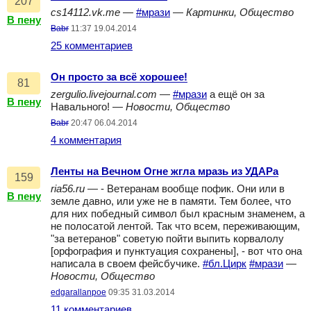
207
cs14112.vk.me
—
#мрази
—
Картинки, Общество
В пену
Babr
11:37 19.04.2014
25 комментариев
Он просто за всё хорошее!
81
zergulio.livejournal.com
—
#мрази
а ещё он за
В пену
Навального! —
Новости, Общество
Babr
20:47 06.04.2014
4 комментария
Ленты на Вечном Огне жгла мразь из УДАРа
159
ria56.ru
— - Ветеранам вообще пофик. Они или в
В пену
земле давно, или уже не в памяти. Тем более, что
для них победный символ был красным знаменем, а
не полосатой лентой. Так что всем, переживающим,
"за ветеранов" советую пойти выпить корвалолу
[орфография и пунктуация сохранены], - вот что она
написала в своем фейсбучике.
#бл.Цирк
#мрази
—
Новости, Общество
edgarallanpoe
09:35 31.03.2014
11 комментариев