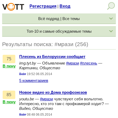
Регистрация
Вход
|
Всё подряд | Все темы
Топ-10 и самые обсуждаемые темы
Результаты поиска: #мрази (256)
Плесень из Белоруссии сообщает
75
img.tyt.by
— Объявление
#мрази
#плесень
—
В пену
Картинки, Общество
Babr
19:52 06.05.2014
5 комментариев
Новое видео из Дома профсоюзов
85
youtu.be
—
#мрази
чувствуют себя вольготно.
В пену
Интересно, кто это там с профкамерой ходит? —
Видео, Общество
Babr
08:48 06.05.2014