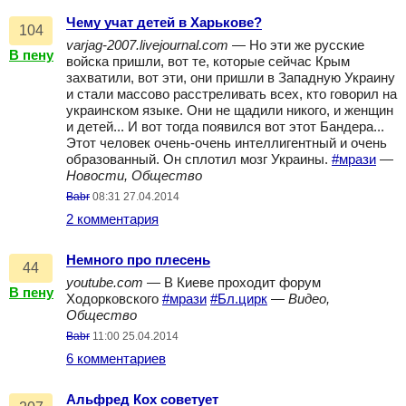
Чему учат детей в Харькове?
104
varjag-2007.livejournal.com
— Но эти же русские
В пену
войска пришли, вот те, которые сейчас Крым
захватили, вот эти, они пришли в Западную Украину
и стали массово расстреливать всех, кто говорил на
украинском языке. Они не щадили никого, и женщин
и детей... И вот тогда появился вот этот Бандера...
Этот человек очень-очень интеллигентный и очень
образованный. Он сплотил мозг Украины.
#мрази
—
Новости, Общество
Babr
08:31 27.04.2014
2 комментария
Немного про плесень
44
youtube.com
— В Киеве проходит форум
В пену
Ходорковского
#мрази
#Бл.цирк
—
Видео,
Общество
Babr
11:00 25.04.2014
6 комментариев
Альфред Кох советует