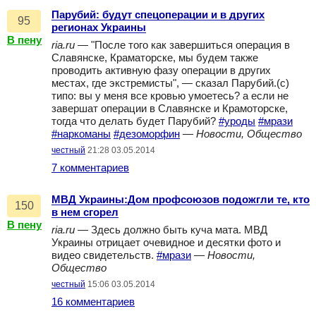
Парубий: будут спецоперации и в других
95
регионах Украины
В пену
ria.ru
— "После того как завершиться операция в
Славянске, Краматорске, мы будем также
проводить активную фазу операции в других
местах, где экстремисты", — сказал Парубий.(с)
типо: вы у меня все кровью умоетесь? а если не
завершат операции в Славянске и Крамоторске,
тогда что делать будет Парубий?
#уроды
#мрази
#наркоманы
#дезоморфин
—
Новости, Общество
честный
21:28 03.05.2014
7 комментариев
МВД Украины:Дом профсоюзов подожгли те, кто
150
в нем сгорел
В пену
ria.ru
— Здесь должно быть куча мата. МВД
Украины отрицает очевидное и десятки фото и
видео свидетельств.
#мрази
—
Новости,
Общество
честный
15:06 03.05.2014
16 комментариев