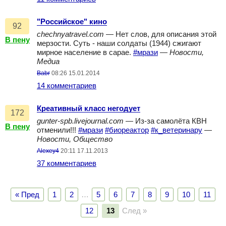
"Российское" кино
92
chechnyatravel.com
— Нет слов, для описания этой
В пену
мерзости. Суть - наши солдаты (1944) сжигают
мирное население в сарае.
#мрази
—
Новости,
Медиа
Babr
08:26 15.01.2014
14 комментариев
Креативный класс негодует
172
gunter-spb.livejournal.com
— Из-за самолёта КВН
В пену
отменили!!!
#мрази
#биореактор
#к_ветеринару
—
Новости, Общество
Alexey4
20:11 17.11.2013
37 комментариев
« Пред
1
2
…
5
6
7
8
9
10
11
12
13
След »