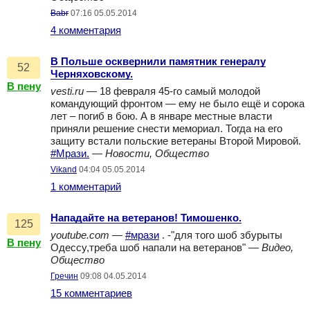
Babr
07:16 05.05.2014
4 комментария
В Польше осквернили памятник генералу
52
Черняховскому.
В пену
vesti.ru
— 18 февраля 45-го самый молодой
командующий фронтом — ему не было ещё и сорока
лет – погиб в бою. А в январе местные власти
приняли решение снести мемориал. Тогда на его
защиту встали польские ветераны Второй Мировой.
#Мрази.
—
Новости, Общество
Vikand
04:04 05.05.2014
1 комментарий
Нападайте на ветеранов! Тимошенко.
125
youtube.com
—
#мрази
. -"для того шоб збурыты
В пену
Одессу,треба шоб напали на ветеранов" —
Видео,
Общество
Гречин
09:08 04.05.2014
15 комментариев