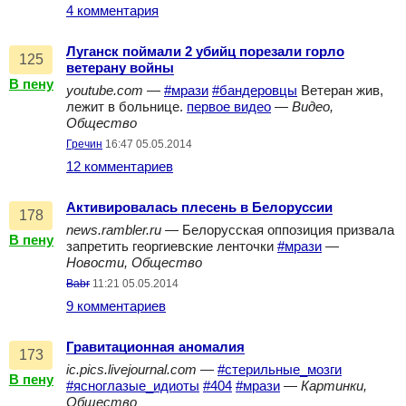
4 комментария
Луганск поймали 2 убийц порезали горло
125
ветерану войны
В пену
youtube.com
—
#мрази
#бандеровцы
Ветеран жив,
лежит в больнице.
первое видео
—
Видео,
Общество
Гречин
16:47 05.05.2014
12 комментариев
Активировалась плесень в Белоруссии
178
news.rambler.ru
— Белорусская оппозиция призвала
В пену
запретить георгиевские ленточки
#мрази
—
Новости, Общество
Babr
11:21 05.05.2014
9 комментариев
Гравитационная аномалия
173
ic.pics.livejournal.com
—
#стерильные_мозги
В пену
#ясноглазые_идиоты
#404
#мрази
—
Картинки,
Общество