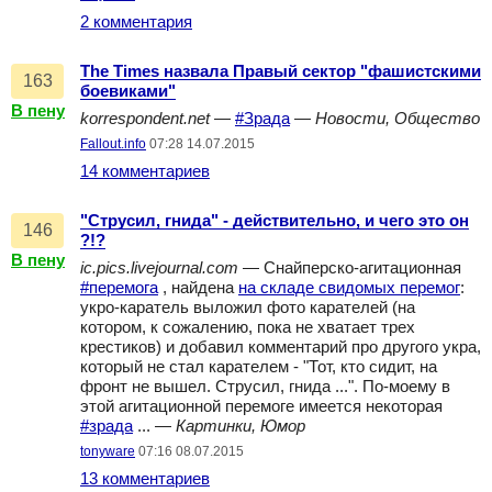
2 комментария
The Times назвала Правый сектор "фашистскими
163
боевиками"
В пену
korrespondent.net
—
#Зрада
—
Новости, Общество
Fallout.info
07:28 14.07.2015
14 комментариев
"Струсил, гнида" - действительно, и чего это он
146
?!?
В пену
ic.pics.livejournal.com
— Снайперско-агитационная
#перемога
, найдена
на складе свидомых перемог
:
укро-каратель выложил фото карателей (на
котором, к сожалению, пока не хватает трех
крестиков) и добавил комментарий про другого укра,
который не стал карателем - "Тот, кто сидит, на
фронт не вышел. Струсил, гнида ...". По-моему в
этой агитационной перемоге имеется некоторая
#зрада
... —
Картинки, Юмор
tonyware
07:16 08.07.2015
13 комментариев