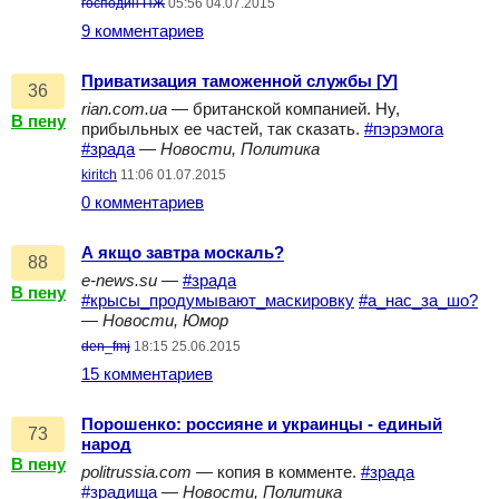
господин ПЖ
05:56 04.07.2015
9 комментариев
Приватизация таможенной службы [У]
36
rian.com.ua
— британской компанией. Ну,
В пену
прибыльных ее частей, так сказать.
#пэрэмога
#зрада
—
Новости, Политика
kiritch
11:06 01.07.2015
0 комментариев
А якщо завтра москаль?
88
e-news.su
—
#зрада
В пену
#крысы_продумывают_маскировку
#а_нас_за_шо?
—
Новости, Юмор
den_fmj
18:15 25.06.2015
15 комментариев
Порошенко: россияне и украинцы - единый
73
народ
В пену
politrussia.com
— копия в комменте.
#зрада
#зрадища
—
Новости, Политика