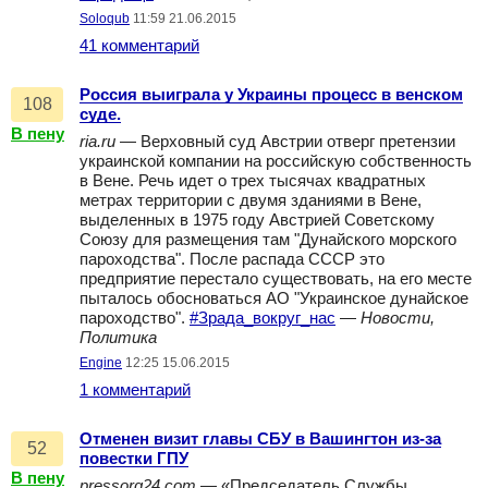
Soloqub
11:59 21.06.2015
41 комментарий
Россия выиграла у Украины процесс в венском
108
суде.
В пену
ria.ru
— Верховный суд Австрии отверг претензии
украинской компании на российскую собственность
в Вене. Речь идет о трех тысячах квадратных
метрах территории с двумя зданиями в Вене,
выделенных в 1975 году Австрией Советскому
Союзу для размещения там "Дунайского морского
пароходства". После распада СССР это
предприятие перестало существовать, на его месте
пыталось обосноваться АО "Украинское дунайское
пароходство".
#Зрада_вокруг_нас
—
Новости,
Политика
Engine
12:25 15.06.2015
1 комментарий
Отменен визит главы СБУ в Вашингтон из-за
52
повестки ГПУ
В пену
pressorg24.com
— «Председатель Службы