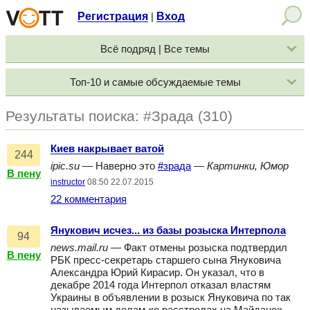
Регистрация
Вход
|
Всё подряд | Все темы
Топ-10 и самые обсуждаемые темы
Результаты поиска: #Зрада (310)
Киев накрывает ватой
244
ipic.su
— Наверно это
#зрада
—
Картинки, Юмор
В пену
instructor
08:50 22.07.2015
22 комментария
Янукович исчез... из базы розыска Интерпола
94
news.mail.ru
— Факт отмены розыска подтвердил
В пену
РБК пресс-секретарь старшего сына Януковича
Александра Юрий Кирасир. Он указал, что в
декабре 2014 года Интерпол отказал властям
Украины в объявлении в розыск Януковича по так