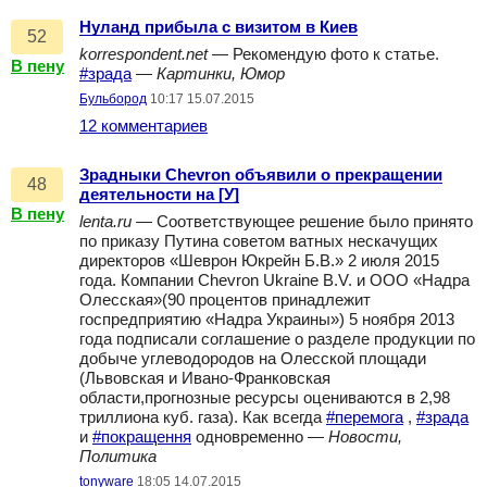
Нуланд прибыла с визитом в Киев
52
korrespondent.net
— Рекомендую фото к статье.
В пену
#зрада
—
Картинки, Юмор
Бульбород
10:17 15.07.2015
12 комментариев
Зрадныки Chevron объявили о прекращении
48
деятельности на [У]
В пену
lenta.ru
— Соответствующее решение было принято
по приказу Путина советом ватных нескачущих
директоров «Шеврон Юкрейн Б.В.» 2 июля 2015
года. Компании Chevron Ukraine B.V. и ООО «Надра
Олесская»(90 процентов принадлежит
госпредприятию «Надра Украины») 5 ноября 2013
года подписали соглашение о разделе продукции по
добыче углеводородов на Олесской площади
(Львовская и Ивано-Франковская
области,прогнозные ресурсы оцениваются в 2,98
триллиона куб. газа). Как всегда
#перемога
,
#зрада
и
#покращення
одновременно —
Новости,
Политика
tonyware
18:05 14.07.2015