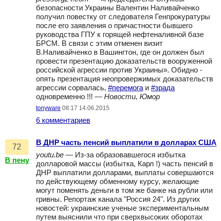
безопасности Украины Валентин Наливайченко
получил повестку от следователя Генпрокуратуры
после его заявления о причастности бывшего
руководства ГПУ к горящей нефтеналивной базе
БРСМ. В связи с этим отменен визит
В.Наливайченко в Вашингтон, где он должен был
провести презентацию доказательств вооруженной
российской агрессии против Украины». Обидно -
опять презентация неопровержимых доказательств
агрессии сорвалась,
#перемога
и
#зрада
одновременно !!! —
Новости, Юмор
tonyware
08:17 14.06.2015
6 комментариев
В ДНР часть пенсий выплатили в долларах США
72
youtu.be
— Из-за образовавшегося избытка
В пену
долларовой массы (избытка, Карл !) часть пенсий в
ДНР выплатили долларами, выплаты совершаются
по действующему обменному курсу, желающие
могут поменять деньги в том же банке на рубли или
гривны. Репортаж канала "Россия 24". Из других
новостей: украинские ученые экспериментальным
путем выяснили что при сверхвысоких оборотах