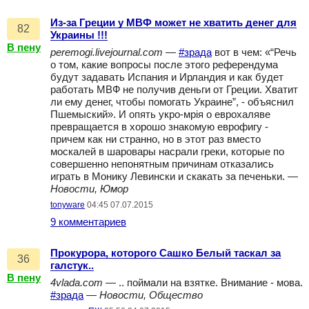
Из-за Греции у МВФ может не хватить денег для
82
Украины !!!
В пену
peremogi.livejournal.com
—
#зрада
вот в чем: «“Речь
о том, какие вопросы после этого референдума
будут задавать Испания и Ирландия и как будет
работать МВФ не получив деньги от Греции. Хватит
ли ему денег, чтобы помогать Украине”, - объяснил
Пшемыский». И опять укро-мрiя о еврохаляве
превращается в хорошо знакомую еврофигу -
причем как ни странно, но в этот раз вместо
москалей в шаровары насрали греки, которые по
совершенно непонятным причинам отказались
играть в Монику Левински и скакать за печеньки. —
Новости, Юмор
tonyware
04:45 07.07.2015
9 комментариев
Прокурора, которого Сашко Белый таскал за
36
галстук..
В пену
4vlada.com
— .. поймали на взятке. Внимание - мова.
#зрада
—
Новости, Общество