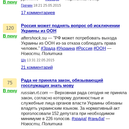
В пену
Гречин
18:21 25.05.2015
17 комментариев
Россия может поднять вопрос об исключении
120
Украины из ООН
В пену
aftershock.su
— "РФ может потребовать выхода
Украины из ООН из-за отказа соблюдать права
человек."
#Зрада
#Украина
#Россия
#ООН
—
Новости, Политика
Шу
13:31 22.05.2015
21 комментарий
Рада не приняла закон, обязывающий
75
госслужащих знать мову
В пену
russian.rt.com
— Верховная рада сегодня не приняла
закон, согласно которому должностные и
служебные лица органов власти Украины обязаны
владеть украинским языком. За нормативный акт
проголосовали 152 депутата при необходимом
минимуме в 226 голосов.
#зрада!
#ганьба!
—
Новости, Политика