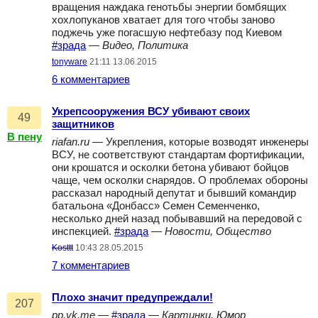
вращения наждака генотьбы энергии бомбящих
хохлопуканов хватает для того чтобы заново
поджечь уже погасшую нефтебазу под Киевом
#зрада
—
Видео, Политика
tonyware
21:11 13.06.2015
6 комментариев
Укрепсооружения ВСУ убивают своих
49
защитников
В пену
riafan.ru
— Укрепления, которые возводят инженеры
ВСУ, не соответствуют стандартам фортификации,
они крошатся и осколки бетона убивают бойцов
чаще, чем осколки снарядов. О проблемах обороны
рассказал народный депутат и бывший командир
батальона «Донбасс» Семен Семенченко,
несколько дней назад побывавший на передовой с
инспекцией.
#зрада
—
Новости, Общество
Kosttt
10:43 28.05.2015
7 комментариев
Плохо значит предупреждали!
207
pp.vk.me
—
#зрада
—
Картинки, Юмор