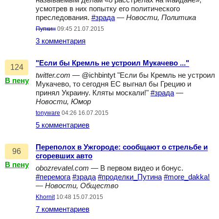
называемым делам «о расстрелах на Майдане»,
усмотрев в них попытку его политического
преследования.
#зрада
—
Новости, Политика
Пупкин
09:45 21.07.2015
3 комментария
"Если бы Кремль не устроил Мукачево ..."
124
twitter.com
— @ichbintyt "Если бы Кремль не устроил
В пену
Мукачево, то сегодня ЕС выгнал бы Грецию и
принял Украину. Кляты москали!"
#зрада
—
Новости, Юмор
tonyware
04:26 16.07.2015
5 комментариев
Переполох в Ужгороде: сообщают о стрельбе и
96
сгоревших авто
В пену
obozrevatel.com
— В первом видео и бонус.
#перемога
#зрада
#проделки_Путина
#more_dakka!
—
Новости, Общество
Khornit
10:48 15.07.2015
7 комментариев