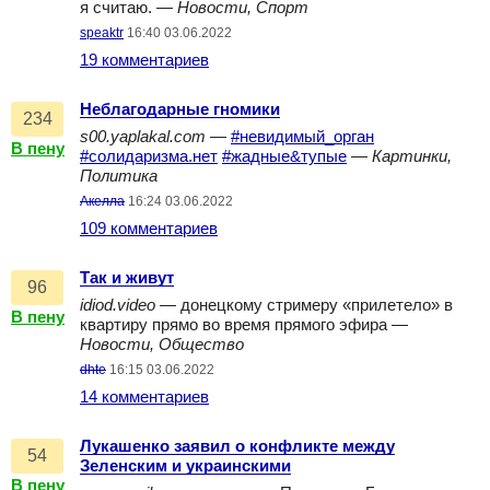
я считаю. —
Новости, Спорт
speaktr
16:40 03.06.2022
19 комментариев
Неблагодарные гномики
234
s00.yaplakal.com
—
#невидимый_орган
В пену
#солидаризма.нет
#жадные&тупые
—
Картинки,
Политика
Акелла
16:24 03.06.2022
109 комментариев
Так и живут
96
idiod.video
— донецкому стримеру «прилетело» в
В пену
квартиру прямо во время прямого эфира —
Новости, Общество
dhte
16:15 03.06.2022
14 комментариев
Лукашенко заявил о конфликте между
54
Зеленским и украинскими
В пену