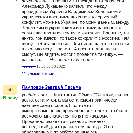
news.mail.ru
— военными. Президент Белоруссии
Александр Лукашенко заявил, что между
президентом Украины Владимиром Зеленским и
украинскими военными начинается серьезный
конфликт. «Уже на Украине, по моим данным, между
Зеленским и украинскими военными начинается
серьезное противостояние и конфликт. Военные, как
никто, понимают, что такое конфликт с Россией. Там
гибнут ребята военные. Они видят, на что способны
и сколько могут воевать. А воевать дальше не
смогут. Вы видите, Россия поменяла тактику», —
рассказал —
Новости, Общество
Toplogin
16:01 03.06.2022
13 комментариев
Ламповое Завтра // Письма
60
youtube.com
— Константин Сёмин. "Санкции, скорее
В пену
всего, останутся, а мы останемся практически
наедине сами с собой. Про то что
импортозамещение провалено где только это было
возможно, мне кажется, понятно каждому.
Провалено разве что с разной степенью
последствий для страны и для народа. Я по
образованию и по работе занимаюсь