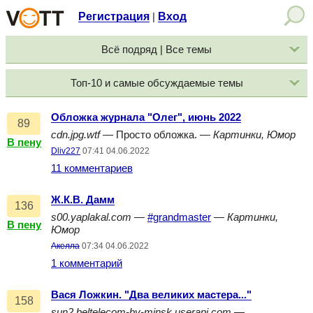
Регистрация
Вход
|
Всё подряд | Все темы
Топ-10 и самые обсуждаемые темы
Обложка журнала "Олег", июнь 2022
89
cdn.jpg.wtf
— Просто обложка. —
Картинки, Юмор
В пену
Dliv227
07:41 04.06.2022
11 комментариев
Ж.К.В. Дамм
136
s00.yaplakal.com
—
#grandmaster
—
Картинки,
В пену
Юмор
Акелла
07:34 04.06.2022
1 комментарий
Вася Ложкин. "Два великих мастера..."
158
sun2.beltelecom-by-minsk.userapi.com
—