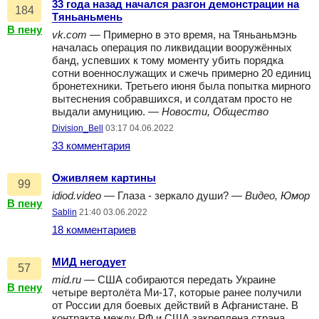
33 года назад начался разгон демонстрации на
184
Тяньаньмень
В пену
vk.com
— Примерно в это время, на Тяньаньмэнь
началась операция по ликвидации вооружённых
банд, успевших к тому моменту убить порядка
сотни военнослужащих и сжечь примерно 20 единиц
бронетехники. Третьего июня была попытка мирного
вытеснения собравшихся, и солдатам просто не
выдали амуницию. —
Новости, Общество
Division_Bell
03:17 04.06.2022
33 комментария
Оживляем картины
99
idiod.video
— Глаза - зеркало души? —
Видео, Юмор
В пену
Sablin
21:40 03.06.2022
18 комментариев
МИД негодует
57
mid.ru
— США собираются передать Украине
В пену
четыре вертолёта Ми-17, которые ранее получили
от России для боевых действий в Афганистане. В
контракте между РФ и США закреплена страна