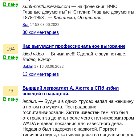
В пену
sun9-north.userapi.com
— на фоне книг "ВЧК:
Главные документы" и "Сталин: Главные документы
1878-1953". —
Картинки, Общество
Выг
17:58 03.06.2022
30 комментариев
Как выглядит профессиональное выгорание
164
idiod.video
— Внимание!!! Сделайте звук потише. —
В пену
Видео, Юмор
Sablin
17:16 03.06.2022
13 комментариев
Бывший легкоатлет А. Хютте в СПб избил
76
соседей в парадной.
В пену
lenta.ru
— Будучи в одних трусах напал на женщину,
а потом на мужика. Пострадавших
госпитализировали. Хютте известен тем, что был
отстранён за допинг, после чего стал информатором
WADA и давал показания для известного дела.
Недавно был задержан с наркотой. Портрет
типичной гниды, скатывающейся на социальное дно,