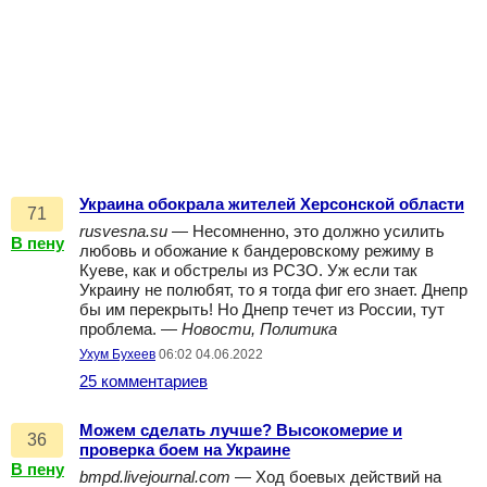
Украина обокрала жителей Херсонской области
71
rusvesna.su
— Несомненно, это должно усилить
В пену
любовь и обожание к бандеровскому режиму в
Куеве, как и обстрелы из РСЗО. Уж если так
Украину не полюбят, то я тогда фиг его знает. Днепр
бы им перекрыть! Но Днепр течет из России, тут
проблема. —
Новости, Политика
Ухум Бухеев
06:02 04.06.2022
25 комментариев
Можем сделать лучше? Высокомерие и
36
проверка боем на Украине
В пену
bmpd.livejournal.com
— Ход боевых действий на