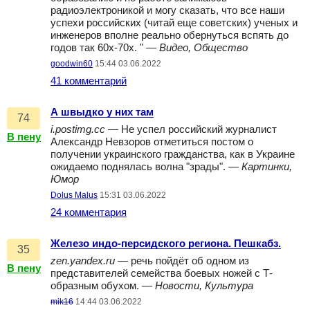
радиоэлектроникой и могу сказать, что все наши
успехи российских (читай еще советских) ученых и
инженеров вполне реально обернуться вспять до
годов так 60х-70х. " —
Видео, Общество
goodwin60
15:44 03.06.2022
41 комментарий
А швыдко у них там
74
i.postimg.cc
— Не успел российский журналист
В пену
Александр Невзоров отметиться постом о
получении украинского гражданства, как в Украине
ожидаемо поднялась волна "зрады". —
Картинки,
Юмор
Dolus Malus
15:31 03.06.2022
24 комментария
Железо индо-персидского региона. Пешкабз.
35
zen.yandex.ru
— речь пойдёт об одном из
В пену
представителей семейства боевых ножей с Т-
образным обухом. —
Новости, Культура
mik16
14:44 03.06.2022