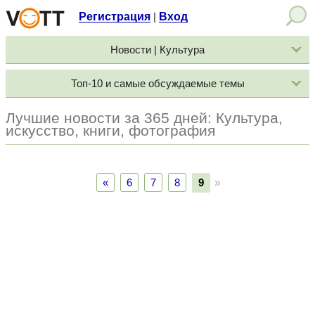
Регистрация
Вход
|
Новости | Культура
Топ-10 и самые обсуждаемые темы
Лучшие новости за 365 дней: Культура,
искусство, книги, фотография
«
6
7
8
9
»