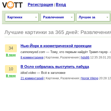
Регистрация
Вход
|
Картинки
Развлечения
Лучшее за
Лучшие картинки за 365 дней: Развлечени
Нью-Йорк в изометрической проекции
34
cannoneyed.com
— Тому, кто первым найдёт Трамп-тауер - к
В пену
8 комментариев
|
Картинки, Развлечения
|
hds86
12:35 28.01.20
В Осло собралась выступить лабуда
10
idiod.video
— Всё в заголовке
В пену
21 комментарий
|
Картинки, Развлечения
|
Norsk Viking
20:28 12