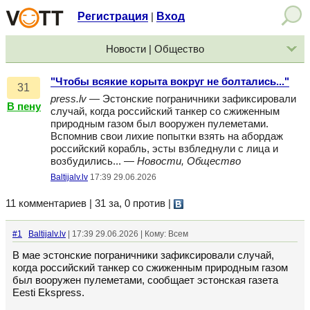
Регистрация
Вход
|
Новости | Общество
"Чтобы всякие корыта вокруг не болтались..."
31
press.lv
— Эстонские пограничники зафиксировали
В пену
случай, когда российский танкер со сжиженным
природным газом был вооружен пулеметами.
Вспомнив свои лихие попытки взять на абордаж
российский корабль, эсты взбледнули с лица и
возбудились... —
Новости, Общество
Baltijalv.lv
17:39 29.06.2026
11 комментариев | 31 за, 0 против
|
#1
Baltijalv.lv
| 17:39 29.06.2026 | Кому: Всем
В мае эстонские пограничники зафиксировали случай,
когда российский танкер со сжиженным природным газом
был вооружен пулеметами, сообщает эстонская газета
Eesti Ekspress.