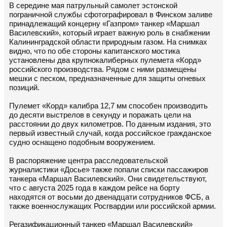
В середине мая патрульный самолет эстонской
пограничной службы сфотографировал в Финском заливе
принадлежащий концерну «Газпром» танкер «Маршал
Василевский», который играет важную роль в снабжении
Калининградской области природным газом. На снимках
видно, что по обе стороны капитанского мостика
установлены два крупнокалиберных пулемета «Корд»
российского производства. Рядом с ними размещены
мешки с песком, предназначенные для защиты огневых
позиций.
Пулемет «Корд» калибра 12,7 мм способен производить
до десяти выстрелов в секунду и поражать цели на
расстоянии до двух километров. По данным издания, это
первый известный случай, когда российское гражданское
судно оснащено подобным вооружением.
В распоряжение центра расследовательской
журналистики «Досье» также попали списки пассажиров
танкера «Маршал Василевский». Они свидетельствуют,
что с августа 2025 года в каждом рейсе на борту
находятся от восьми до двенадцати сотрудников ФСБ, а
также военнослужащих Росгвардии или российской армии.
Регазификационный танкер «Маршал Василевский»