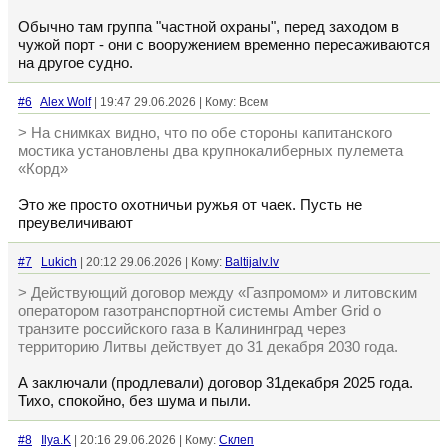
Обычно там группа "частной охраны", перед заходом в
чужой порт - они с вооружением временно пересаживаются
на другое судно.
#6
Alex Wolf
| 19:47 29.06.2026 | Кому: Всем
> На снимках видно, что по обе стороны капитанского
мостика установлены два крупнокалиберных пулемета
«Корд»
Это же просто охотничьи ружья от чаек. Пусть не
преувеличивают
#7
Lukich
| 20:12 29.06.2026 | Кому:
Baltijalv.lv
> Действующий договор между «Газпромом» и литовским
оператором газотранспортной системы Amber Grid о
транзите российского газа в Калининград через
территорию Литвы действует до 31 декабря 2030 года.
А заключали (продлевали) договор 31декабря 2025 года.
Тихо, спокойно, без шума и пыли.
#8
Ilya.K
| 20:16 29.06.2026 | Кому:
Склеп