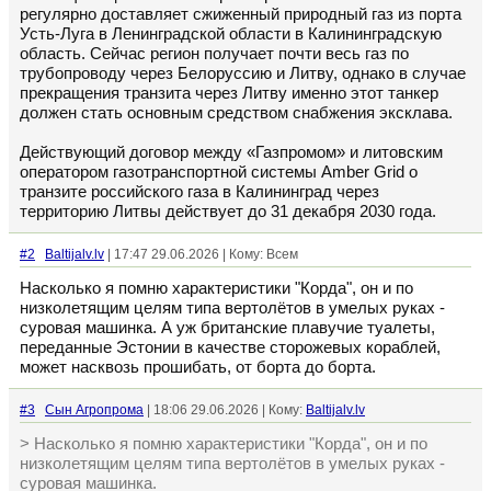
регулярно доставляет сжиженный природный газ из порта
Усть-Луга в Ленинградской области в Калининградскую
область. Сейчас регион получает почти весь газ по
трубопроводу через Белоруссию и Литву, однако в случае
прекращения транзита через Литву именно этот танкер
должен стать основным средством снабжения эксклава.
Действующий договор между «Газпромом» и литовским
оператором газотранспортной системы Amber Grid о
транзите российского газа в Калининград через
территорию Литвы действует до 31 декабря 2030 года.
#2
Baltijalv.lv
| 17:47 29.06.2026 | Кому: Всем
Насколько я помню характеристики "Корда", он и по
низколетящим целям типа вертолётов в умелых руках -
суровая машинка. А уж британские плавучие туалеты,
переданные Эстонии в качестве сторожевых кораблей,
может насквозь прошибать, от борта до борта.
#3
Сын Агропрома
| 18:06 29.06.2026 | Кому:
Baltijalv.lv
> Насколько я помню характеристики "Корда", он и по
низколетящим целям типа вертолётов в умелых руках -
суровая машинка.