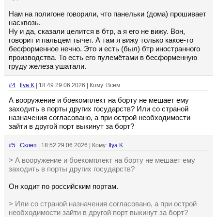
Нам на полигоне говорили, что панельки (дома) прошивает
насквозь.
Ну и да, сказали целится в бтр, а я его не вижу. Вон,
говорит и пальцем тычет. А там я вижу только какое-то
бесформенное нечно. Это и есть (был) бтр иностранного
производства. То есть его пулемётами в бесформенную
груду железа ушатали.
#4
Ilya.K
| 18:49 29.06.2026 | Кому: Всем
А вооружение и боекомплект на борту не мешает ему
заходить в порты других государств? Или со страной
назначения согласовано, а при острой необходимости
зайти в другой порт выкинут за борт?
#5
Склеп
| 18:52 29.06.2026 | Кому:
Ilya.K
> А вооружение и боекомплект на борту не мешает ему
заходить в порты других государств?
Он ходит по российским портам.
> Или со страной назначения согласовано, а при острой
необходимости зайти в другой порт выкинут за борт?