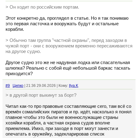
> Он ходит по российским портам.
Этот конкретно да, проглядел в статье. Но я так понимаю
это первая ласточка и вооружать будут и остальные
корабли.
> Обычно там группа "частной охраны", перед заходом в
чужой порт - они с вооружением временно пересаживаются
на другое судно.
Другое судно это же не надувная лодка или спасательная
шлюпка? Реально с собой ещё небольшой баркас таскать
приходится?
#9
Ципко
| 21:36 29.06.2026 | Кому:
Ilya.K
> в другой порт выкинут за борт?
Читал как-то про правовые составляющие сего, там всё со
времён сомалийских пиратов и пр. идёт, насколько я понял
главное чтобы это были не военнослужащие страны
хозяйки корабля, а частная охрана судов вполне
приемлема. Имхо, при заходе в порт могут занести и
опечатать в оружейку, задекларировав список