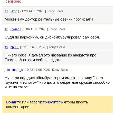
[censored]
#7
Grog
| 21:20 14.06.2026 | Кому: Всем
Может ему доктор ректальные свечки прописал?!
#8
Склеп
| 06:06 15.06.2026 | Кому: Всем
Судя по паруснику, он дискомбубулировал сам себя.
#9
cp866
| 09:18 16.06.2026 | Кому: Всем
Ничего себе, я думал это название из анекдота про
Трампа. А он сам себе анекдот.
#10
inner_s
| 10:23 17.06.2026 | Кому: Всем
Ну если под дискобомбулятором имеется в виду "осел
груженый золотом" - то да, это секретное оружие способно
и не на такое.
Войдите
или
зарегистрируйтесь
чтобы писать
комментарии.