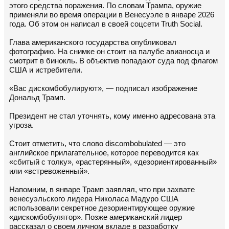
этого средства поражения. По словам Трампа, оружие
применяли во время операции в Венесуэле в январе 2026
года. Об этом он написал в своей соцсети Truth Social.
Глава американского государства опубликовал
фотографию. На снимке он стоит на палубе авианосца и
смотрит в бинокль. В объектив попадают суда под флагом
США и истребители.
«Вас дискомбобулируют», — подписал изображение
Дональд Трамп.
Президент не стал уточнять, кому именно адресована эта
угроза.
Стоит отметить, что слово discombobulated — это
английское прилагательное, которое переводится как
«сбитый с толку», «растерянный», «дезориентированный»
или «встревоженный».
Напомним, в январе Трамп заявлял, что при захвате
венесуэльского лидера Николаса Мадуро США
использовали секретное дезориентирующее оружие
«дискомбобулятор». Позже американский лидер
рассказал о своем личном вкладе в разработку