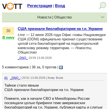
Регистрация
Вход
|
Новости | Общество
США признали биолаборатории на т.н. Украине
36
t.me
— 12 июня 2026 года Офис главы Нацразведки
В пену
США (ODNI) официально признал существование
целой сети биолабораторий на подконтрольной
киевскому режиму территории. —
Новости,
Общество
_DNQ_
19:59 13.06.2026
5 комментариев | 36 за, 0 против
|
#1
_DNQ_
| 20:01 13.06.2026 | Кому: Всем
Тайное стало явным
США признали биолаборатории на т.н. Украине
Помните, как в начале СВО в Минобороны России
посвящали целые брифинги теме американских
биолабораторий на т.н. Украине, публикуя карты и слитые