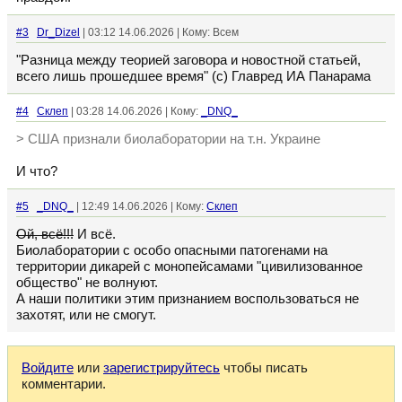
#3
Dr_Dizel
| 03:12 14.06.2026 | Кому: Всем
"Разница между теорией заговора и новостной статьей,
всего лишь прошедшее время" (с) Главред ИА Панарама
#4
Склеп
| 03:28 14.06.2026 | Кому:
_DNQ_
> США признали биолаборатории на т.н. Украине
И что?
#5
_DNQ_
| 12:49 14.06.2026 | Кому:
Склеп
Ой, всё!!!
И всё.
Биолаборатории с особо опасными патогенами на
территории дикарей с монопейсамами "цивилизованное
общество" не волнуют.
А наши политики этим признанием воспользоваться не
захотят, или не смогут.
Войдите
или
зарегистрируйтесь
чтобы писать
комментарии.