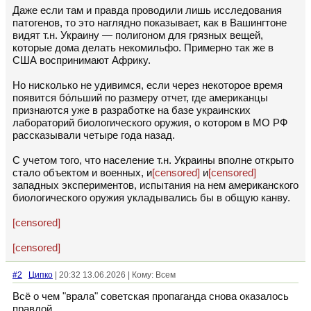
Даже если там и правда проводили лишь исследования
патогенов, то это наглядно показывает, как в Вашингтоне
видят т.н. Украину — полигоном для грязных вещей,
которые дома делать некомильфо. Примерно так же в
США воспринимают Африку.
Но нисколько не удивимся, если через некоторое время
появится бóльший по размеру отчет, где американцы
признаются уже в разработке на базе украинских
лабораторий биологического оружия, о котором в МО РФ
рассказывали четыре года назад.
С учетом того, что население т.н. Украины вполне открыто
стало объектом и военных, и
[censored]
и
[censored]
западных экспериментов, испытания на нем американского
биологического оружия укладывались бы в общую канву.
[censored]
[censored]
#2
Ципко
| 20:32 13.06.2026 | Кому: Всем
Всё о чем "врала" советская пропаганда снова оказалось
правдой.