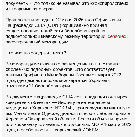
документы? Кто только не называл это «конспирологией»
и «теориями заговора».
Прошло четыре года, и 12 июня 2026 года Офис главы
Нацразведки США (ODNI) официально признал
существование целой сети биолабораторий на
подконтрольной киевскому режиму территории,
[censored]
рассекреченный меморандум.
Что именно содержит текст?
В меморандуме сказано о размещении на т.н. Украине
«более 40» подобных объектов. Это соответствует
данным брифингов Минобороны России от марта 2022
года, где демонстрировалась карта т.н. Украины с
отметками 31 биолаборатории.
В документе Нацразведки США есть сведения о четырех
конкретных объектах — Институте ветеринарной
медицины в Харькове (ИЭКВМ), противочумном институте
им. Мечникова в Одессе, диагностических лабораториях в
Херсоне и Закарпатской области. Все эти объекты прямо
или косвенно упоминались в брифингах МО РФ марта 2022
года, в особенности — харьковский ИЭКВМ.