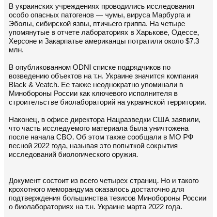
В украинских учреждениях проводились исследования
особо опасных патогенов — чумы, вируса Марбурга и
Эболы, сибирской язвы, птичьего гриппа. На четыре
упомянутые в отчете лабораториях в Харькове, Одессе,
Херсоне и Закарпатье американцы потратили около $7.3
млн.
В опубликованном ODNI списке подрядчиков по
возведению объектов на т.н. Украине значится компания
Black & Veatch. Ее также неоднократно упоминали в
Минобороны России как ключевого исполнителя в
строительстве биолабораторий на украинской территории.
Наконец, в офисе директора Нацразведки США заявили,
что часть исследуемого материала была уничтожена
после начала СВО. Об этом также сообщали в МО РФ
весной 2022 года, называя это попыткой сокрытия
исследований биологического оружия.
Документ состоит из всего четырех страниц. Но и такого
крохотного меморандума оказалось достаточно для
подтверждения большинства тезисов Минобороны России
о биолабораториях на т.н. Украине марта 2022 года.