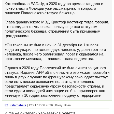
Как сообщало EADaily, в 2020 году во время скандала с
Гриво власти Франции уже рассматривали вопрос о
лишении Павленского статуса беженца.
Глава французского МВД Кристоф Кастанер тогда говорил,
что «ожидает от человека, пользующегося статусом
политического беженца, стремления быть примерным
гражданином».
«Он таковым не был в ночь с 31 декабря на 1 января,
когда он ударил по голове двух человек, ударил третьего
человека, после чего организовал побег и скрывался на
протяжении месяца», — заявлял глава ведомства.
Однако в 2020 году Павленский не был лишен защитного
статуса. Издания AFP объясняло, что это может произойти
лишь в двух случаях по французскому законодательству:
если есть веские основания полагать, что человек
представляет серьезную угрозу безопасности страны, и
если судом последней инстанции он был приговорен как
минимум к 10 годам заключения по делу о терроризме.
#2
ratamahata
| 12:21 12.06.2026 | Кому: Всем
И где же он теперь харчеваться будет?!