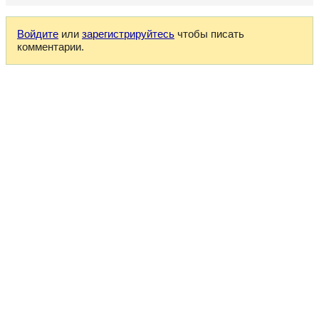
Войдите
или
зарегистрируйтесь
чтобы писать
комментарии.