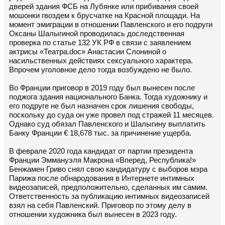
дверей здания ФСБ на Лубянке или прибивания своей
мошонки гвоздем к брусчатке на Красной площади. На
момент эмиграции в отношении Павленского и его подруги
Оксаны Шалыгиной проводилась доследственная
проверка по статье 132 УК РФ в связи с заявлением
актрисы «Театра.doc» Анастасии Слониной о
насильственных действиях сексуального характера.
Впрочем уголовное дело тогда возбуждено не было.
Во Франции приговор в 2019 году был вынесен после
поджога здания национального Банка. Тогда художнику и
его подруге не был назначен срок лишения свободы,
поскольку до суда он уже провел под стражей 11 месяцев.
Однако суд обязал Павленского и Шалыгину выплатить
Банку Франции € 18,678 тыс. за причинение ущерба.
В феврале 2020 года кандидат от партии президента
Франции Эммануэля Макрона «Вперед, Республика!»
Бенжамен Гриво снял свою кандидатуру с выборов мэра
Парижа после обнародования в Интернете интимных
видеозаписей, предположительно, сделанных им самим.
Ответственность за публикацию интимных видеозаписей
взял на себя Павленский. Приговор по этому делу в
отношении художника был вынесен в 2023 году.