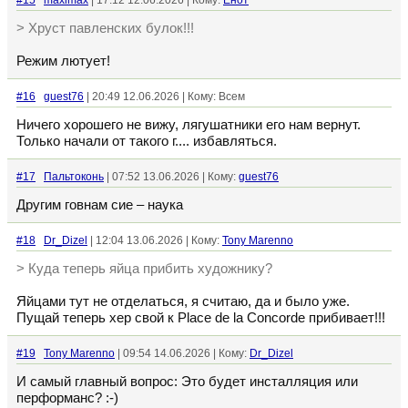
#15
maximax
| 17:12 12.06.2026 | Кому:
Енот
> Хруст павленских булок!!!
Режим лютует!
#16
guest76
| 20:49 12.06.2026 | Кому: Всем
Ничего хорошего не вижу, лягушатники его нам вернут.
Только начали от такого г.... избавляться.
#17
Пальтоконь
| 07:52 13.06.2026 | Кому:
guest76
Другим говнам сие – наука
#18
Dr_Dizel
| 12:04 13.06.2026 | Кому:
Tony Marenno
> Куда теперь яйца прибить художнику?
Яйцами тут не отделаться, я считаю, да и было уже.
Пущай теперь хер свой к Place de la Concorde прибивает!!!
#19
Tony Marenno
| 09:54 14.06.2026 | Кому:
Dr_Dizel
И самый главный вопрос: Это будет инсталляция или
перформанс? :⁠-⁠)