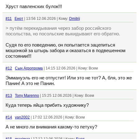
Хруст павленских булок!!!
#11
Енот
| 13:56 12.06.2026 | Кому:
Dmitrij
> путём перекидывания через забор российского
посольства, но посольские выкидывают его обратно.
Судя по его поведению, он попытается зацепиться
мошонкой за штырь забора и оказаться в подвешенном
состоянии!!!
#12
Сын Агропрома
| 14:15 12.06.2026 | Кому: Всем
Эммануэль его не отпустит! Или это не тот? А, бля, это же
Панин! А это не Панин.
#13
Tony Marenno
| 15:25 12.06.2026 | Кому: Всем
Куда теперь яйца прибить художнику?
#14
van2002
| 17:02 12.06.2026 | Кому: Всем
А не много ли внимания какому-то петуху?