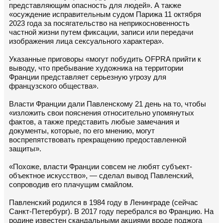
представляющим опасность для людей». А также
«осуждение исправительным судом Парижа 11 октября
2023 года за посягательство на неприкосновенность
частной жизни путем фиксации, записи или передачи
изображения лица сексуального характера».
Указанные приговоры «могут побудить OFPRA прийти к
выводу, что пребывание художника на территории
Франции представляет серьезную угрозу для
французского общества».
Власти Франции дали Павленскому 21 день на то, чтобы
«изложить свои пояснения относительно упомянутых
фактов, а также представить любые замечания и
документы, которые, по его мнению, могут
воспрепятствовать прекращению предоставленной
защиты».
«Похоже, власти Франции совсем не любят субъект-
объектное искусство», — сделал вывод Павленский,
сопроводив его плачущим смайлом.
Павленский родился в 1984 году в Ленинграде (сейчас
Санкт-Петербург). В 2017 году перебрался во Францию. На
родине известен скандальными акциями вроде поджога