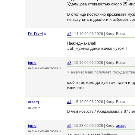
Удальцова стоимостью около 25 ми
В столице постоянно проживает муж
не вступать в диалоги и избегает с
Dr_Dizel
»
#2
| 14:10 09.06.2026 | Кому: Всем
Наахеджакала!!!
ЗЫ: мужика даже жалко чуток!!!
igrov
#3
| 15:19 09.06.2026 | Кому: Всем
»
очень сильно горяч
> ежемесячно получает государстве
шоб я так жил. да хуй там, где я и
извините.
arserg
#4
| 15:19 09.06.2026 | Кому: Всем
»
дурко
В чëм новость? Ахеджакова в 87 ле
igrov
#5
| 15:23 09.06.2026 | Кому:
arserg
»
очень сильно горяч