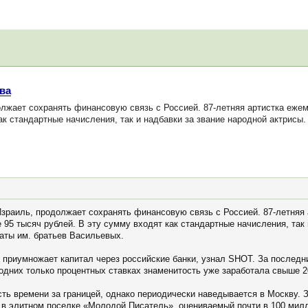
ва
лжает сохранять финансовую связь с Россией. 87-летняя артистка еже
ак стандартные начисления, так и надбавки за звание народной актрисы.
зраиль, продолжает сохранять финансовую связь с Россией. 87-летняя
95 тысяч рублей. В эту сумму входят как стандартные начисления, так 
аты им. братьев Васильевых.
о приумножает капитал через российские банки, узнал SHOT. За последн
 одних только процентных ставках знаменитость уже заработала свыше 2
ть времени за границей, однако периодически наведывается в Москву. 
в элитном поселке «Молодой Писатель», оцениваемый почти в 100 милли