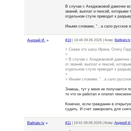
В случае с Ахеджаковой дамочке вс
званий, выплат и пенсий, которыми 
отдельном стуле приводит к разрыв
Иными словами, "...а сало русское е
Андрей И.
»
#10
| 18:46 09.06.2026 | Кому:
Baltijalv.lv
> Скажи это шаху Ирана, Олегу Горд
>
> В случае с Ахеджаковой дамочке 
от званий, выплат и пенсий, которы
отдельном стуле приводит к разрыв
>
> Иными словами, "...а сало русское
Знаешь, тут у меня не получается по
то что он работал и платил пенсион
Конечно, если гражданин в открытую 
судить. И счет заморозить для сня
Baltijalv.lv
»
#11
| 19:41 09.06.2026 | Кому:
Андрей И