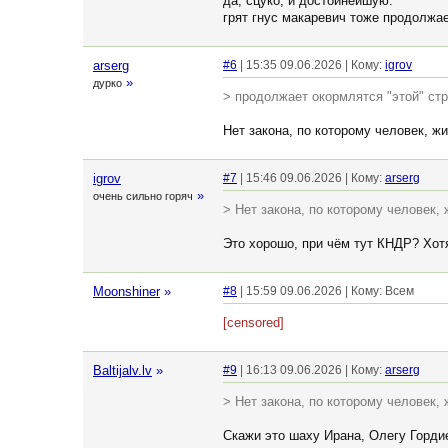
да, сцуко, и достойнейшую.
грят гнус макаревич тоже продолжае
arserg
#6
| 15:35 09.06.2026 | Кому:
igrov
»
дурко
> продолжает окормлятся "этой" стр
Нет закона, по которому человек, ж
igrov
#7
| 15:46 09.06.2026 | Кому:
arserg
»
очень сильно горяч
> Нет закона, по которому человек
Это хорошо, при чём тут КНДР? Хотя
Moonshiner
»
#8
| 15:59 09.06.2026 | Кому: Всем
[censored]
Baltijalv.lv
»
#9
| 16:13 09.06.2026 | Кому:
arserg
> Нет закона, по которому человек,
Скажи это шаху Ирана, Олегу Гордие