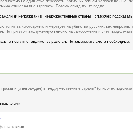
полностью на один стул пересесть. Каким бы говном человек не был, пен
ионные отчисления с зарплаты. Потому спиздить их подло.
раждпн (и неграждан) в "недружественные страны" (списочек подсказать?
ю топит за хохлоармию и жертвует на убийства русских, как неврозов, т
тия. Но при этом заслуженную пенсию на замороженный счет продолжать 
я как-то невнятно, видимо, выразился. Но заморозить счета необходимо.
 граждпн (и неграждан) в "недружественные страны" (списочек подсказ
фашистскими
.
ю фашистскими