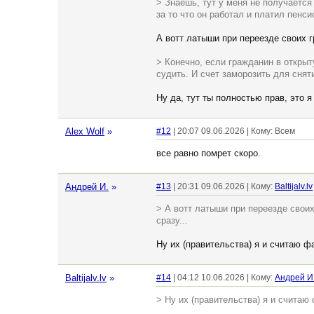
> Знаешь, тут у меня не получается 
за то что он работал и платил пенс
А вотт латыши при переезде своих г
> Конечно, если гражданин в открыту
судить. И счет заморозить для сня
Ну да, тут ты полностью прав, это 
Alex Wolf
»
#12
| 20:07 09.06.2026 | Кому: Всем
все равно помрет скоро.
Андрей И.
»
#13
| 20:31 09.06.2026 | Кому:
Baltijalv.lv
> А вотт латыши при переезде своих
сразу...
Ну их (правительства) я и считаю 
Baltijalv.lv
»
#14
| 04:12 10.06.2026 | Кому:
Андрей И
> Ну их (правительства) я и счита