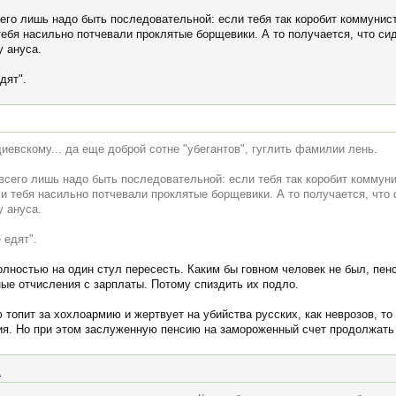
его лишь надо быть последовательной: если тебя так коробит коммунист
тебя насильно потчевали проклятые борщевики. А то получается, что с
у ануса.
дят".
иевскому... да еще доброй сотне "убегантов", гуглить фамилии лень.
всего лишь надо быть последовательной: если тебя так коробит коммун
ми тебя насильно потчевали проклятые борщевики. А то получается, что
у ануса.
 едят".
лностью на один стул пересесть. Каким бы говном человек не был, пенсия
ные отчисления с зарплаты. Потому спиздить их подло.
топит за хохлоармию и жертвует на убийства русских, как неврозов, то 
тия. Но при этом заслуженную пенсию на замороженный счет продолжать 
.