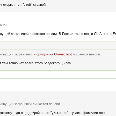
т окормлятся "этой" страной.
аной.
ивущий заграницей лишается пенсии. В России точно нет, в США нет, в Е
, живущий заграницей
[и срущий на Отечество]
лишается пенсии.
 там точно нет всего этого блядского цЫрка.
 живущий заграницей лишается пенсии.
вскому... да еще доброй сотне "убегантов", гуглить фамилии лень.