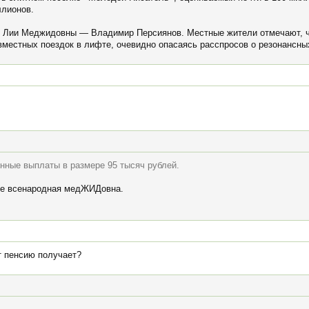
ллионов.
 Лии Меджидовны — Владимир Персиянов. Местные жители отмечают, чт
овместных поездок в лифте, очевидно опасаясь расспросов о резонансны
нные выплаты в размере 95 тысяч рублей.
 где всенародная медЖИДовна.
т пенсию получает?