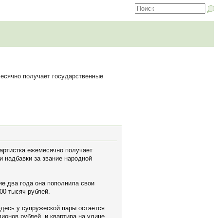
месячно получает государственные
 артистка ежемесячно получает
и надбавки за звание народной
ие два года она пополнила свои
00 тысяч рублей.
Здесь у супружеской пары остается
онов рублей, и квартира на улице