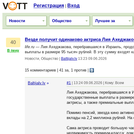
Регистрация
Вход
|
Новости
Общество
Лучшее за
Везде получит одинаково актриса Лия Ахеджако
40
life.ru
— Лия Ахеджакова, перебравшаяся в Израиль, продо
В пену
выплаты в размере 95 тысяч рублей. В эту сумму входят к
Новости, Общество
|
Baltijalv.lv
13:23 09.06.2026
15 комментариев | 41 за, 1 против
|
Baltijalv.lv
»
#1
| 13:24 09.06.2026 | Кому: Всем
Лия Ахеджакова, перебравшаяся в И
государственные выплаты в размере 
актрисы, а также премиальные выпл
Помимо пенсий, звезда кино активн
вклады на 2,2 миллиона рублей. На
Сама актриса проводит большую час
недвижимость премиум-класса: дом 