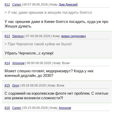
#12
Склеп
| 06:57 08.06.2026 | Кому:
Дим Димский
> У нас даже орешник в жешуве посадить боятся
У нас орешник даже в Киеве боятся посадить, куда уж про
Жешув думать.
#13
Sieneus
| 07:49 08.06.2026 | Кому:
вован сидорович
> При Черчилле такой хуйни не было!
Убрать Черчилля...с купюр!
#14
Агроном
| 08:00 08.06.2026 | Кому: Всем
Может спешно готовят, модернизирут? Когда у них
военный дедлайн, до 2030?
#15
Grog
| 09:18 08.06.2026 | Кому: Всем
С содомией на королевском флоте нет проблем. С плетью
или ромом возникли сложности?!
#16
Склеп
| 05:15 09.06.2026 | Кому:
Агроном