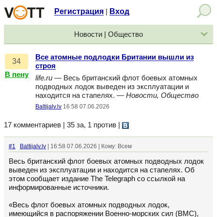
Регистрация
Вход
|
Новости | Общество
Все атомные подлодки Британии вышли из
34
строя
В пену
life.ru
— Весь британский флот боевых атомных
подводных лодок выведен из эксплуатации и
находится на стапелях. —
Новости, Общество
Baltijalv.lv
16:58 07.06.2026
17 комментариев | 35 за, 1 против
|
#1
Baltijalv.lv
| 16:58 07.06.2026 | Кому: Всем
Весь британский флот боевых атомных подводных лодок
выведен из эксплуатации и находится на стапелях. Об
этом сообщает издание The Telegraph со ссылкой на
информированные источники.
«Весь флот боевых атомных подводных лодок,
имеющийся в распоряжении Военно-морских сил (ВМС),