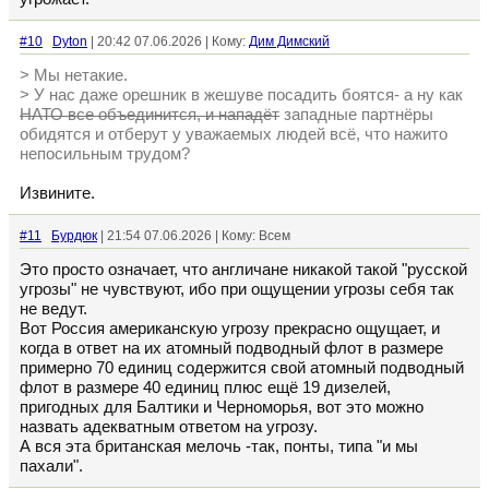
#10
Dyton
| 20:42 07.06.2026 | Кому:
Дим Димский
> Мы нетакие.
> У нас даже орешник в жешуве посадить боятся- а ну как
НАТО все объединится, и нападёт
западные партнёры
обидятся и отберут у уважаемых людей всё, что нажито
непосильным трудом?
Извините.
#11
Бурдюк
| 21:54 07.06.2026 | Кому: Всем
Это просто означает, что англичане никакой такой "русской
угрозы" не чувствуют, ибо при ощущении угрозы себя так
не ведут.
Вот Россия американскую угрозу прекрасно ощущает, и
когда в ответ на их атомный подводный флот в размере
примерно 70 единиц содержится свой атомный подводный
флот в размере 40 единиц плюс ещё 19 дизелей,
пригодных для Балтики и Черноморья, вот это можно
назвать адекватным ответом на угрозу.
А вся эта британская мелочь -так, понты, типа "и мы
пахали".