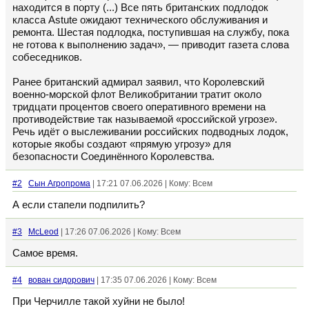
находится в порту (...) Все пять британских подлодок
класса Astute ожидают технического обслуживания и
ремонта. Шестая подлодка, поступившая на службу, пока
не готова к выполнению задач», — приводит газета слова
собеседников.
Ранее британский адмирал заявил, что Королевский
военно-морской флот Великобритании тратит около
тридцати процентов своего оперативного времени на
противодействие так называемой «российской угрозе».
Речь идёт о выслеживании российских подводных лодок,
которые якобы создают «прямую угрозу» для
безопасности Соединённого Королевства.
#2
Сын Агропрома
| 17:21 07.06.2026 | Кому: Всем
А если стапели подпилить?
#3
McLeod
| 17:26 07.06.2026 | Кому: Всем
Самое время.
#4
вован сидорович
| 17:35 07.06.2026 | Кому: Всем
При Черчилле такой хуйни не было!