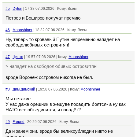
#5
Dyton
| 17:38 07.06.2026 | Кому: Всем
Петров и Боширов получат премию.
#6
Moonshiner
| 18:32 07.06.2026 | Кому: Всем
Ну, теперь то кровавый Путин непременно нападет на
свободолюбивых островитян!
#7
Ципко
| 19:57 07.06.2026 | Кому:
Moonshiner
> нападет на свободолюбивых островитян!
вроде Воронеж островом никогда не был.
#8
Дим Димский
| 19:58 07.06.2026 | Кому:
Moonshiner
Мы нетакие.
У нас даже орешник в жешуве посадить боятся- а ну как
НАТО все объединится, и нападёт?
#9
Freund
| 20:29 07.06.2026 | Кому: Всем
Да и зачем они, вроде бы великоублюдии никто не
угрожает.