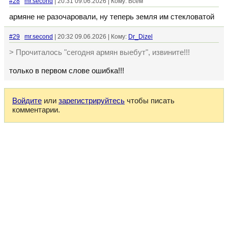
#28
mr.second
| 20:31 09.06.2026 | Кому: Всем
армяне не разочаровали, ну теперь земля им стекловатой
#29
mr.second
| 20:32 09.06.2026 | Кому:
Dr_Dizel
> Прочиталось "сегодня армян выебут", извините!!!
только в первом слове ошибка!!!
Войдите
или
зарегистрируйтесь
чтобы писать
комментарии.