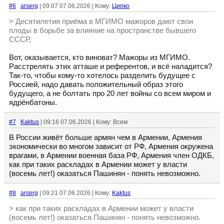
#6
arserg
| 09:07 07.06.2026 | Кому:
Ципко
> Десятилетия приёма в МГИМО мажоров дают свои
плоды в борьбе за влияние на пространстве бывшего
СССР,
Вот, оказывается, кто виноват? Мажоры из МГИМО.
Расстрелять этих атташе и референтов, и всë наладится?
Так-то, чтобы кому-то хотелось разделить будущее с
Россией, надо давать положительный образ этого
будущего, а не болтать про 20 лет войны со всем миром и
ядрëнбатоны.
#7
Kaktus
| 09:16 07.06.2026 | Кому: Всем
В России живёт больше армян чем в Армении, Армения
экономически во многом зависит от РФ, Армения окружена
врагами, в Армении военная база РФ, Армения член ОДКБ,
как при таких раскладах в Армении может у власти
(восемь лет!) оказаться Пашинян - понять невозможно.
#8
arserg
| 09:21 07.06.2026 | Кому:
Kaktus
> как при таких раскладах в Армении может у власти
(восемь лет!) оказаться Пашинян - понять невозможно.