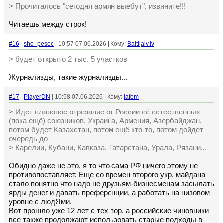
> Прочиталось "сегодня армян выебут", извините!!!
Читаешь между строк!
#16
sho_pesec
| 10:57 07.06.2026 | Кому:
Baltijalv.lv
> будет открыто 2 тыс. 5 участков
Журнализды, такие журнализды...
#17
PlayerDN
| 10:58 07.06.2026 | Кому:
iafem
> Идет плановое отрезание от России её естественных
(пока ещё) союзников. Украина, Армения, Азербайджан,
потом будет Казахстан, потом ещё кто-то, потом дойдет
очередь до
> Карелии, Кубани, Кавказа, Татарстана, Урала, Рязани...
Обидно даже не это, я то что сама РФ ничего этому не
противопоставляет. Еще со времен второго укр. майдана
стало понятно что надо не друзьям-бизнесменам засылать
ярды денег и давать преференции, а работать на низовом
уровне с людЯми.
Вот прошло уже 12 лет с тех пор, а российские чиновники
все также продолжают использовать старые подходы в