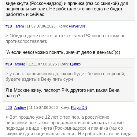
виде кнута (Роскомнадзор) и пряника (газ со скидкой) для
национальных элит. Не работало это ни тогда не будет
работать и сейчас
#18
iafem
| 11:07 07.06.2026 | Кому:
PlayerDN
> Обидно даже не это, я то что сама РФ ничего этому не
противопоставляет.
"А если невозможно понять, значит дело в деньгах"(с)
#19
arserg
| 11:11 07.06.2026 | Кому:
Ципко
> у вас с пашниняном да, скоро будет безвиз с европой,
будете ездить в Вену пить сурч
Я в Москве живу, паспорт РФ, другого нет, какая Вена
нахер?
#20
Andjey
| 11:15 07.06.2026 | Кому:
PlayerDN
> Вот прошло уже 12 лет с тех пор, а российские
чиновники все также продолжают использовать старые
подходы в виде кнута (Роскомнадзор) и пряника (газ со
скидкой) для национальных элит. Не работало это ни тогда