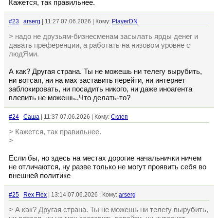
Кажется, так правильнее.
#23
arserg
| 11:27 07.06.2026 | Кому:
PlayerDN
> надо не друзьям-бизнесменам засылать ярды денег и
давать преференции, а работать на низовом уровне с
людЯми.
А как? Другая страна. Ты не можешь ни телегу вырубить,
ни вотсап, ни на мах заставить перейти, ни интернет
заблокировать, ни посадить никого, ни даже иноагента
влепить не можешь..Что делать-то?
#24
Cаша
| 11:37 07.06.2026 | Кому:
Склеп
> Кажется, так правильнее.
>
Если бы, но здесь на местах дорогие начальнички ничем
не отличаются, ну разве только не могут проявить себя во
внешней политике
#25
Rex Flex
| 13:14 07.06.2026 | Кому:
arserg
> А как? Другая страна. Ты не можешь ни телегу вырубить,