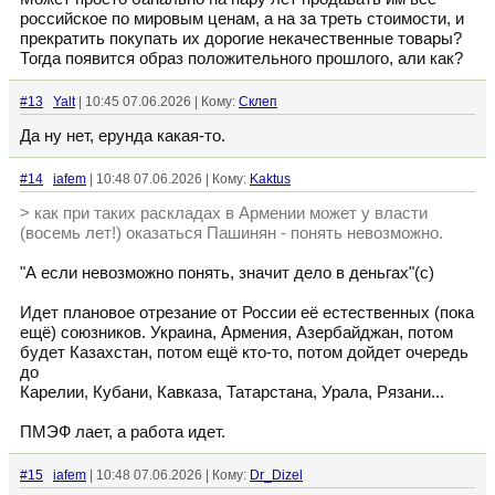
российское по мировым ценам, а на за треть стоимости, и
прекратить покупать их дорогие некачественные товары?
Тогда появится образ положительного прошлого, али как?
#13
Yalt
| 10:45 07.06.2026 | Кому:
Склеп
Да ну нет, ерунда какая-то.
#14
iafem
| 10:48 07.06.2026 | Кому:
Kaktus
> как при таких раскладах в Армении может у власти
(восемь лет!) оказаться Пашинян - понять невозможно.
"А если невозможно понять, значит дело в деньгах"(с)
Идет плановое отрезание от России её естественных (пока
ещё) союзников. Украина, Армения, Азербайджан, потом
будет Казахстан, потом ещё кто-то, потом дойдет очередь
до
Карелии, Кубани, Кавказа, Татарстана, Урала, Рязани...
ПМЭФ лает, а работа идет.
#15
iafem
| 10:48 07.06.2026 | Кому:
Dr_Dizel