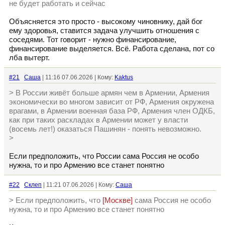
не будет работать и сейчас
Объясняется это просто - высокому чиновнику, дай бог
ему здоровья, ставится задача улучшить отношения с
соседями. Тот говорит - нужно финансирование,
финансирование выделяется. Всё. Работа сделана, пот со
лба вытерт.
#21
Cаша
| 11:16 07.06.2026 | Кому:
Kaktus
> В России живёт больше армян чем в Армении, Армения
экономически во многом зависит от РФ, Армения окружена
врагами, в Армении военная база РФ, Армения член ОДКБ,
как при таких раскладах в Армении может у власти
(восемь лет!) оказаться Пашинян - понять невозможно.
>
Если предположить, что России сама Россия не особо
нужна, то и про Армению все станет понятно
#22
Склеп
| 11:21 07.06.2026 | Кому:
Cаша
> Если предположить, что
[Москве]
сама Россия не особо
нужна, то и про Армению все станет понятно