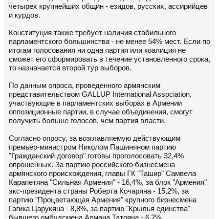
четырех крупнейших общин - езидов, русских, ассирийцев
и курдов.
Конституция также требует наличия стабильного
парламентского большинства - не менее 54% мест. Если по
итогам голосования ни одна партия или коалиция не
сможет его сформировать в течение установленного срока,
то назначается второй тур выборов.
По данным опроса, проведенного армянским
представительством GALLUP International Association,
участвующие в парламентских выборах в Армении
оппозиционные партии, в случае объединения, смогут
получить больше голосов, чем партия власти.
Согласно опросу, за возглавляемую действующим
премьер-министром Николом Пашиняном партию
"Гражданский договор" готовы проголосовать 32,4%
опрошенных. За партию российского бизнесмена
армянского происхождения, главы ГК "Ташир" Самвела
Карапетяна "Сильная Армения" - 16,4%, за блок "Армения"
экс-президента страны Роберта Кочаряна - 15,2%, за
партию "Процветающая Армения" крупного бизнесмена
Гагика Царукяна - 8,8%, за партию "Крылья единства"
бывшего омбудсмена Армана Татояна - 6,2%.