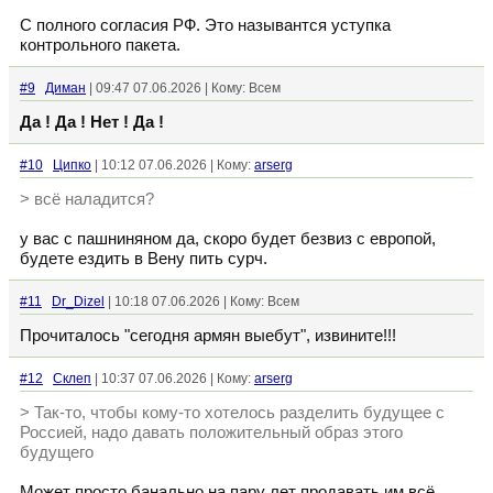
С полного согласия РФ. Это назывантся уступка
контрольного пакета.
#9
Диман
| 09:47 07.06.2026 | Кому: Всем
Да ! Да ! Нет ! Да !
#10
Ципко
| 10:12 07.06.2026 | Кому:
arserg
> всë наладится?
у вас с пашниняном да, скоро будет безвиз с европой,
будете ездить в Вену пить сурч.
#11
Dr_Dizel
| 10:18 07.06.2026 | Кому: Всем
Прочиталось "сегодня армян выебут", извините!!!
#12
Склеп
| 10:37 07.06.2026 | Кому:
arserg
> Так-то, чтобы кому-то хотелось разделить будущее с
Россией, надо давать положительный образ этого
будущего
Может просто банально на пару лет продавать им всё