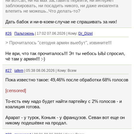
ни вотсап, ни на мах заставить перейти, ни интернет
заблокировать, ни посадить никого, ни даже иноагента
влепить не можешь..Что делать-то?
Дать бабок и ни-в-коем-случае не спрашивать за них!
#26
Пальтоконь
| 17:02 07.06.2026 | Кому:
Dr_Dizel
> Прочиталось "сегодня армян выебут", извините!!!
Не ври, что так прочиталось!!! Эт ты небось ЫЫ спросил,
чё там у армян!!! :-)
#27
iafem
| 05:38 08.06.2026 | Кому: Всем
Пока известно такое: 49,46% после обработки 68% голосов
[censored]
То-есть ему надо будет найти партейку с 2% голосов - и
коалиция готова.
Арарат - у турок, Коньяк - у французов. Севан вот еще он
никому подешёвке на продал.