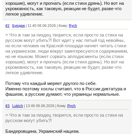
хорошие), могут и прогнать (если стихи дрянь). Но вот на
укромовность, как таковую, реакции не будет, разве что
легкое удивление.
#2
Бурдюк
| 11:40 06.06.2026 | Кому:
Rych
> Что ж там за пиздец творится, если просто за стихи на
русском могут убить?! Вот идет у нас пятый год невойны,
но если человек на Красной площади начнет читать стихи
на украинском, люди вокруг заинтересуются содержанием,
но не языком. Может сорвать аплодисменты (если стихи
хорошие), могут и прогнать (если стихи дрянь). Но вот на
укромовность, как таковую, реакции не будет, разве что
легкое удивление.
Потому что каждый меряет другого по себе.
Именно поэтому хохлы считают, что в России диктатура и
фашизм, а русские думают, что украинцы нормальные.
#3
Lukich
| 13:46 06.06.2026 | Кому:
Rych
> Что ж там за пиздец творится, если просто за стихи на
русском могут убить?!
Бандеровщина. Украинский нацизм.