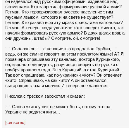
он издевался над русскими офицерами, издевался над
всеми нами. Кто запретил формирование русской армии?
Гетман. Кто терроризировал русское население этим
гнусным языком, которого и на свете не существует?
Гетман. Кто развел всю эту мразь с хвостами на головах?
Гетман. А теперь, когда ухватило кота поперек живота, так
начали формировать русскую армию? В двух шагах враг, а
они дружины, штабы? Смотрите, ой, смотрите!
— Сволочь он, — с ненавистью продолжал Турбин, —
ведь, он же сам не говорит на этом проклятом языке! А? Я
позавчера спрашиваю эту каналью, доктора Курицького,
он, извольте ли видеть, разучился говорить по-русски с
ноября прошлого года. Был Курицкий, а стал Курицький…
Так вот спрашиваю, как по-украински «кот»? Он отвечает
«кит». Спрашиваю, «а как кит»? А он остановился,
вытаращил глаза и молчит. И теперь не кланяется.
Николка с треском захохотал и сказал:
— Слова «кит» у них не может быть, потому что на
Украине не водятся киты…
[censored]