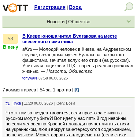
Регистрация
Вход
|
Новости | Общество
В Киеве юноша читал Булгакова на месте
53
снесенного памятника
В пену
aif.ru
— Молодой человек в Киеве, на Андреевском
спуске, возле дома-музея Булгакова, закрытого
фашистами, зачитал вслух его стихи (на русском).
Учитывая нациков и ТЦК - парень реально рисковал
жизнью. —
Новости, Общество
tonyware
07:58 06.06.2026
7 комментариев | 54 за, 1 против
|
#1
Rych
| 11:20 06.06.2026 | Кому: Всем
Что ж там за пиздец творится, если просто за стихи на
русском могут убить?! Вот идет у нас пятый год невойны,
но если человек на Красной площади начнет читать стихи
на украинском, люди вокруг заинтересуются содержанием,
но не языком. Может сорвать аплодисменты (если стихи