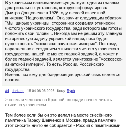
В украинском национализме существует одна из главных
доктринальных установок, которую сформулировал
Дмитро Донцов еще в 1926 году в своей известной
книжонке "Национализм". Она звучит следующим образом:
"Мы, щирые украинцы, сторонники создания этнически
чистого украинского государства, ради которого мы готовы
положить свои головы... Никогда мы не решим эту главную
историческую задачу украинской нации, пока будет
существовать "московско-азиатская империя". Поэтому,
параллельно с созданием этнически чистого украинского
государства, нашей не менее главной задачей, а может и
более главной задачей, является уничтожение "московско-
азиатской империи". То есть, России, Российского
государства.
Именно поэтому для бандеровцев русский язык является
врагом.
#4
darkang
| 15:04 06.06.2026 | Кому:
Rych
> но если человек на Красной площади начнет читать
стихи на украинском
Тем более если бы он это делал на месте снесённого
памятника Тарасу Шевченко в Москве, правда памятник
этот сносить никто не собирается - Россия с памятниками