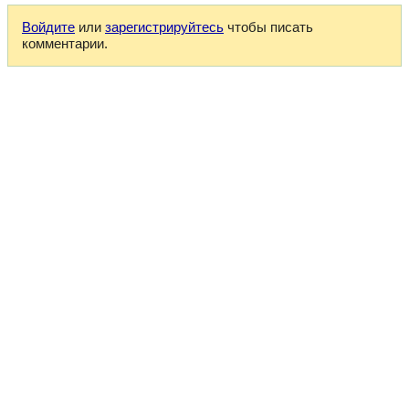
Войдите
или
зарегистрируйтесь
чтобы писать
комментарии.