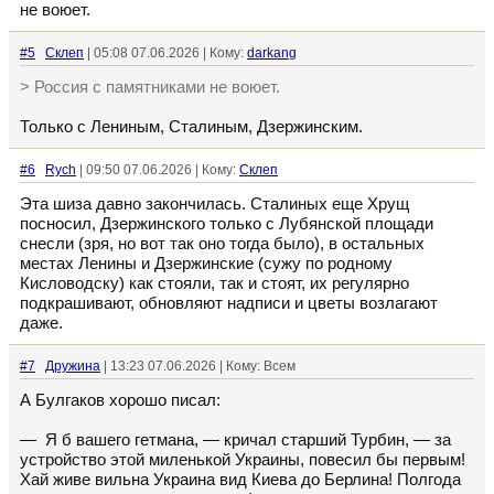
не воюет.
#5
Склеп
| 05:08 07.06.2026 | Кому:
darkang
> Россия с памятниками не воюет.
Только с Лениным, Сталиным, Дзержинским.
#6
Rych
| 09:50 07.06.2026 | Кому:
Склеп
Эта шиза давно закончилась. Сталиных еще Хрущ
посносил, Дзержинского только с Лубянской площади
снесли (зря, но вот так оно тогда было), в остальных
местах Ленины и Дзержинские (сужу по родному
Кисловодску) как стояли, так и стоят, их регулярно
подкрашивают, обновляют надписи и цветы возлагают
даже.
#7
Дружина
| 13:23 07.06.2026 | Кому: Всем
А Булгаков хорошо писал:
— Я б вашего гетмана, — кричал старший Турбин, — за
устройство этой миленькой Украины, повесил бы первым!
Хай живе вильна Украина вид Киева до Берлина! Полгода