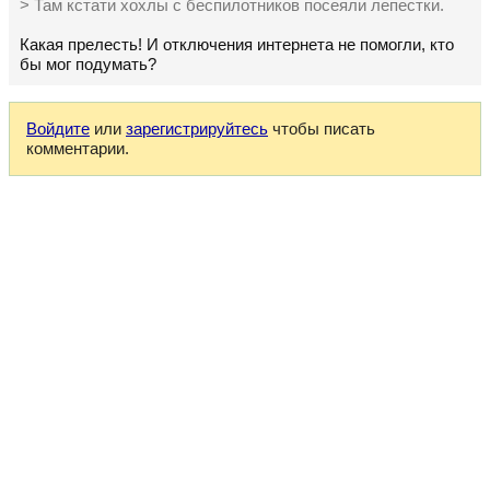
> Там кстати хохлы с беспилотников посеяли лепестки.
Какая прелесть! И отключения интернета не помогли, кто
бы мог подумать?
Войдите
или
зарегистрируйтесь
чтобы писать
комментарии.