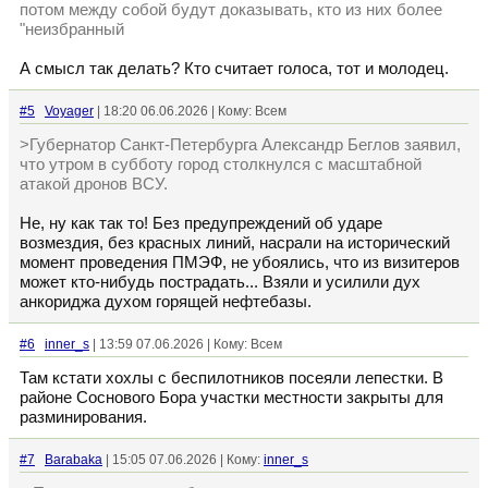
потом между собой будут доказывать, кто из них более
"неизбранный
А смысл так делать? Кто считает голоса, тот и молодец.
#5
Voyager
| 18:20 06.06.2026 | Кому: Всем
>Губернатор Санкт-Петербурга Александр Беглов заявил,
что утром в субботу город столкнулся с масштабной
атакой дронов ВСУ.
Не, ну как так то! Без предупреждений об ударе
возмездия, без красных линий, насрали на исторический
момент проведения ПМЭФ, не убоялись, что из визитеров
может кто-нибудь пострадать... Взяли и усилили дух
анкориджа духом горящей нефтебазы.
#6
inner_s
| 13:59 07.06.2026 | Кому: Всем
Там кстати хохлы с беспилотников посеяли лепестки. В
районе Соснового Бора участки местности закрыты для
разминирования.
#7
Barabaka
| 15:05 07.06.2026 | Кому:
inner_s