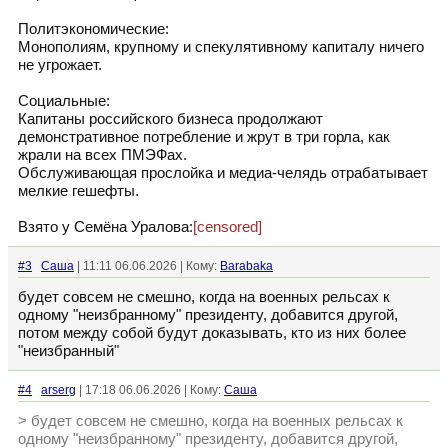
Политэкономические:
Монополиям, крупному и спекулятивному капиталу ничего
не угрожает.
Социальные:
Капитаны российского бизнеса продолжают
демонстративное потребление и жрут в три горла, как
жрали на всех ПМЭФах.
Обслуживающая прослойка и медиа-челядь отрабатывает
мелкие гешефты.
Взято у Семёна Уралова:
[censored]
#3
Cаша
| 11:11 06.06.2026 | Кому:
Barabaka
будет совсем не смешно, когда на военных рельсах к
одному "неизбранному" президенту, добавится другой,
потом между собой будут доказывать, кто из них более
"неизбранный"
#4
arserg
| 17:18 06.06.2026 | Кому:
Cаша
> будет совсем не смешно, когда на военных рельсах к
одному "неизбранному" президенту, добавится другой,