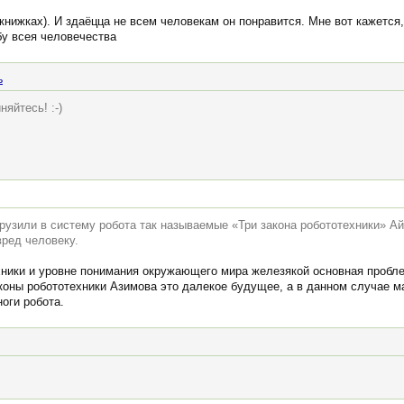
 книжках). И здаёцца не всем человекам он понравится. Мне вот кажется,
бу всея человечества
ь
яйтесь! :-)
рузили в систему робота так называемые «Три закона робототехники» Ай
вред человеку.
хники и уровне понимания окружающего мира железякой основная пробле
аконы робототехники Азимова это далекое будущее, а в данном случае м
оги робота.