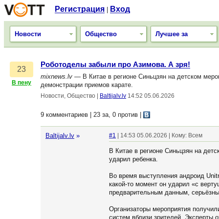
Регистрация
Вход
|
Новости
Общество
Лучшее за
Роботоделы забыли про Азимова. А зря!
23
mixnews.lv
— В Китае в регионе Синьцзян на детском мероп
В пену
демонстрации приемов карате.
Новости, Общество
|
Baltijalv.lv
14:52 05.06.2026
9 комментариев | 23 за, 0 против
|
Baltijalv.lv
»
#1
| 14:53 05.06.2026 | Кому: Всем
В Китае в регионе Синьцзян на детс
ударил ребенка.
Во время выступления андроид Unitr
какой-то момент он ударил «с верту
предварительным данным, серьёзных
Организаторы мероприятия получили
систем вблизи зрителей. Эксперты о