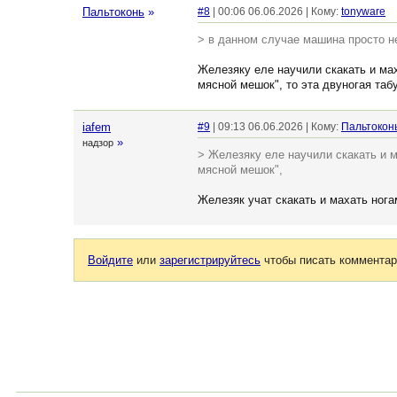
Пальтоконь
»
#8
| 00:06 06.06.2026 | Кому:
tonyware
> в данном случае машина просто н
Железяку еле научили скакать и мах
мясной мешок", то эта двуногая таб
iafem
#9
| 09:13 06.06.2026 | Кому:
Пальтокон
»
надзор
> Железяку еле научили скакать и м
мясной мешок",
Железяк учат скакать и махать нога
Войдите
или
зарегистрируйтесь
чтобы писать комментар