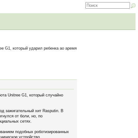
ee G1, который ударил ребенка ао аремя
ота Unitree G1, который случайно
од зажигательный хит Rasputin. В
гнулся от боли, но, по
оциальных сетях.
ованием подобных роботизированных
хническое устройство.