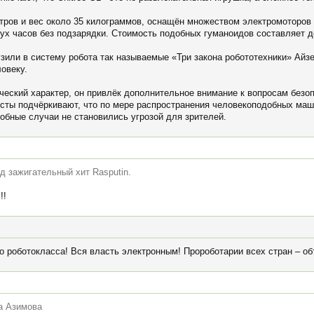
тров и вес около 35 килограммов, оснащён множеством электромоторов 
вух часов без подзарядки. Стоимость подобных гуманоидов составляет 
зили в систему робота так называемые «Три закона робототехники» Айзе
овеку.
ческий характер, он привлёк дополнительное внимание к вопросам безо
сты подчёркивают, что по мере распространения человекоподобных ма
обные случаи не становились угрозой для зрителей.
д зажигательный хит Rasputin.
!!
о роботокласса! Вся власть электронным! Пророботарии всех стран – объ
ка Азимова