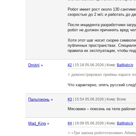
Робот имеет рост около 130 сантиме
скоростью до 2 м/с и работать до д
После инцидента разработчики загру
робот не должен причинять вред чел
Хотя этот шаг носит скорее символи
публичных пространствах. Специали
правила их эксплуатации, чтобы под
Dmitrij
»
#2
| 15:18 05.06.2026 | Кому:
Baltijalv.lv
> демонстрировал приёмы карате по
Что характерно, опять русский след!
Пальтоконь
»
#3
| 15:54 05.06.2026 | Кому: Всем
Мясовики – поесень на теле рабочег
Mad_King
»
#4
| 16:09 05.06.2026 | Кому:
Baltijalv.lv
> «Три закона робототехники» Айзе