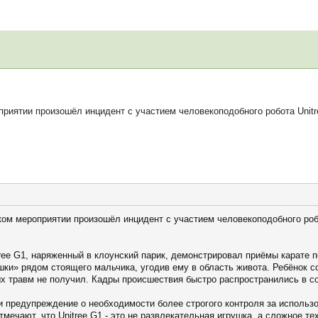
риятии произошёл инцидент с участием человекоподобного робота Unitr
ком мероприятии произошёл инцидент с участием человекоподобного роб
ee G1, наряженный в клоунский парик, демонстрировал приёмы карате п
шки» рядом стоящего мальчика, угодив ему в область живота. Ребёнок со
 травм не получил. Кадры происшествия быстро распространились в с
 предупреждение о необходимости более строгого контроля за использ
тмечают, что Unitree G1 - это не развлекательная игрушка, а сложное те