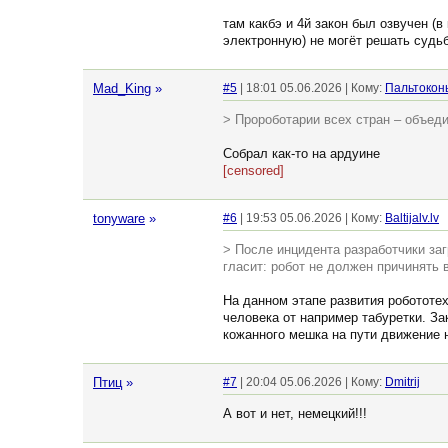
там какбэ и 4й закон был озвучен (в
электронную) не могёт решать судь
Mad_King
»
#5
| 18:01 05.06.2026 | Кому:
Пальтокон
> Пророботарии всех стран – объедин
Собрал как-то на ардуине
[censored]
tonyware
»
#6
| 19:53 05.06.2026 | Кому:
Baltijalv.lv
> После инцидента разработчики заг
гласит: робот не должен причинять 
На данном этапе развития робототе
человека от например табуретки. З
кожанного мешка на пути движение н
Птиц
»
#7
| 20:04 05.06.2026 | Кому:
Dmitrij
А вот и нет, немецкий!!!