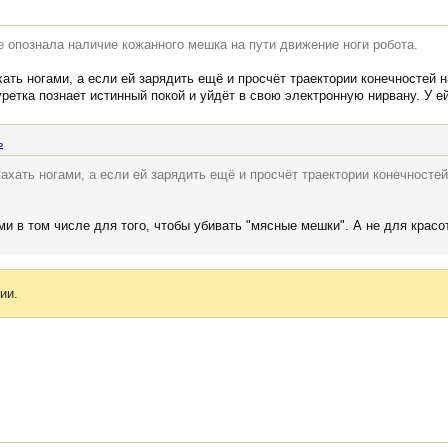
е опознала наличие кожанного мешка на пути движение ноги робота.
ать ногами, а если ей зарядить ещё и просчёт траектории конечностей н
уретка познает истинный покой и уйдёт в свою электронную нирвану. У е
ь
ахать ногами, а если ей зарядить ещё и просчёт траектории конечностей
ми в том числе для того, чтобы убивать "мясные мешки". А не для красо
ии.