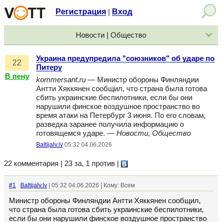
Регистрация
Вход
|
Новости | Общество
Украина предупредила "союзников" об ударе по
22
Питеру
В пену
kommersant.ru
— Министр обороны Финляндии
Антти Хяккянен сообщил, что страна была готова
сбить украинские беспилотники, если бы они
нарушили финское воздушное пространство во
время атаки на Петербург 3 июня. По его словам,
разведка заранее получила информацию о
готовящемся ударе. —
Новости, Общество
Baltijalv.lv
05:32 04.06.2026
22 комментария | 23 за, 1 против
|
#1
Baltijalv.lv
| 05:32 04.06.2026 | Кому: Всем
Министр обороны Финляндии Антти Хяккянен сообщил,
что страна была готова сбить украинские беспилотники,
если бы они нарушили финское воздушное пространство