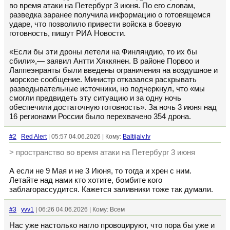
во время атаки на Петербург 3 июня. По его словам,
разведка заранее получила информацию о готовящемся
ударе, что позволило привести войска в боевую
готовность, пишут РИА Новости.
«Если бы эти дроны летели на Финляндию, то их бы
сбили»,— заявил Антти Хяккянен. В районе Порвоо и
Лаппеэнранты были введены ограничения на воздушное и
морское сообщение. Министр отказался раскрывать
разведывательные источники, но подчеркнул, что «мы
смогли предвидеть эту ситуацию и за одну ночь
обеспечили достаточную готовность». За ночь 3 июня над
16 регионами России было перехвачено 354 дрона.
#2
Red Alert
| 05:57 04.06.2026 | Кому:
Baltijalv.lv
> пространство во время атаки на Петербург 3 июня
А если не 9 Мая и не 3 Июня, то тогда и хрен с ним.
Летайте над нами кто хотите, бомбите кого
заблагорассудится. Кажется заливники тоже так думали.
#3
yvv1
| 06:26 04.06.2026 | Кому: Всем
Нас уже настолько нагло провоцируют, что пора бы уже и