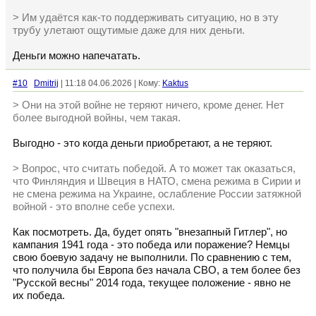
> Им удаётся как-то поддерживать ситуацию, но в эту
трубу улетают ощутимые даже для них деньги.
Деньги можно напечатать.
#10
Dmitrij
| 11:18 04.06.2026 | Кому:
Kaktus
> Они на этой войне не теряют ничего, кроме денег. Нет
более выгодной войны, чем такая.
Выгодно - это когда деньги приобретают, а не теряют.
> Вопрос, что считать победой. А то может так оказаться,
что Финляндия и Швеция в НАТО, смена режима в Сирии и
не смена режима на Украине, ослабление России затяжной
войной - это вполне себе успехи.
Как посмотреть. Да, будет опять "внезапный Гитлер", но
кампания 1941 года - это победа или поражение? Немцы
свою боевую задачу не выполнили. По сравнению с тем,
что получила бы Европа без начала СВО, а тем более без
"Русской весны" 2014 года, текущее положение - явно не
их победа.