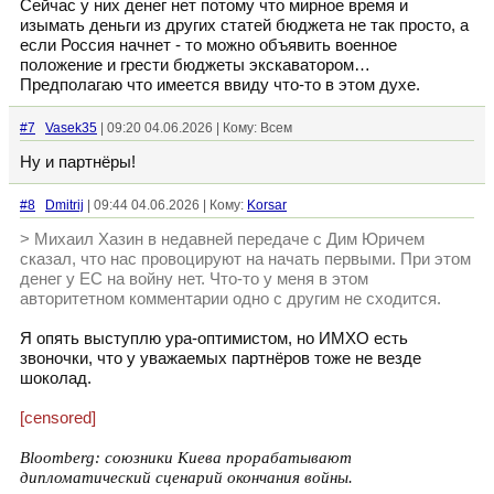
Сейчас у них денег нет потому что мирное время и
изымать деньги из других статей бюджета не так просто, а
если Россия начнет - то можно объявить военное
положение и грести бюджеты экскаватором…
Предполагаю что имеется ввиду что-то в этом духе.
#7
Vasek35
| 09:20 04.06.2026 | Кому: Всем
Ну и партнёры!
#8
Dmitrij
| 09:44 04.06.2026 | Кому:
Korsar
> Михаил Хазин в недавней передаче с Дим Юричем
сказал, что нас провоцируют на начать первыми. При этом
денег у ЕС на войну нет. Что-то у меня в этом
авторитетном комментарии одно с другим не сходится.
Я опять выступлю ура-оптимистом, но ИМХО есть
звоночки, что у уважаемых партнёров тоже не везде
шоколад.
[censored]
Bloomberg: союзники Киева прорабатывают
дипломатический сценарий окончания войны.