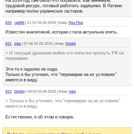
На 2014 год там было что пограбить. Как минимум,
трудовой ресурс, готовый работать задёшево. В Латвии
например полно украинских гастеров.
#20
cp866
| 21:52 04.06.2026 | Кому:
Rex Flex
Известен аналитикой, которая стала актуальна опять.
#21
inko
| 07:46 05.06.2026 | Кому:
Dmitrij
> И текущая дроновая война это попытка прогнуть РФ на
перемирие.
Это-то к гадалке не ходи.
Только я бы уточнил, что "перемирие на их условиях"
имеется в виду.
#22
Dmitrij
| 08:04 05.06.2026 | Кому:
inko
> Только я бы уточнил, что "перемирие на их условиях"
имеется в виду.
Естественно, я об этом и говорю.