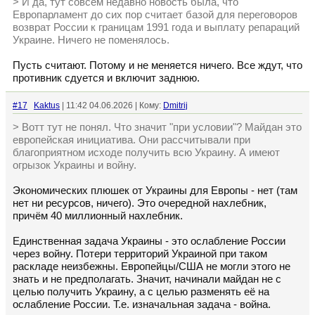
> И да, тут совсем недавно новость была, что
Европарламент до сих пор считает базой для переговоров
возврат России к границам 1991 года и выплату репараций
Украине. Ничего не поменялось.
Пусть считают. Потому и не меняется ничего. Все ждут, что
противник сдуется и включит заднюю.
#17
Kaktus
| 11:42 04.06.2026 | Кому:
Dmitrij
> Вотт тут не понял. Что значит "при условии"? Майдан это
европейская инициатива. Они рассчитывали при
благоприятном исходе получить всю Украину. А имеют
огрызок Украины и войну.
Экономических плюшек от Украины для Европы - нет (там
нет ни ресурсов, ничего). Это очередной нахлебник,
причём 40 миллионный нахлебник.
Единственная задача Украины - это ослабление России
через войну. Потери территорий Украиной при таком
раскладе неизбежны. Европейцы/США не могли этого не
знать и не предполагать. Значит, начинали майдан не с
целью получить Украину, а с целью разменять её на
ослабление России. Т.е. изначальная задача - война.