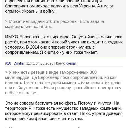
европейская инициатива. Они рассчитывали при
благоприятном исходе получить всю Украину. А имеют
огрызок Украины и войну.
> Может нет задачи отбить расходы. Есть задача
максимально ослабить.
ИМХО Евросоюз - это пирамида. Он устойчив, только пока
растёт, при этом каждый новый участник входит на худших
условиях. В 2014 они впервые столкнулись с
сопротивлением. Я считаю - у них тоже тикает.
#16
Dmitrij
| 11:41 04.06.2026 | Кому:
Korsar
> У них есть резерв в виде замороженных 300
миллиардов. Да Евроклеар пока сопротивляется, но как
надолго. Так что на текущий момент с изъятием этих денег
они выйдут в ноль. Если разденут российских олигархов у
себя, то в плюс.
Это не совсем бесплатная конфета. Потому и мнутся. На
территории РФ тоже есть имущество западных компнаний,
которое могут реквизировать в ответ. Плюс утрата доверия
к европейским финансовым интитутам.