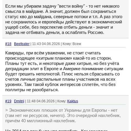
Если мы убираем задачу "вести войну" - то нет никакого
смысла в майдане. А значит, должен был сохраниться
статус кво до майдана, северные потоки и т.п. А раз этого
не сохранилось и европейцы действуют в экономический
ущерб себе, без перспектив отбить деньги - значит и
задача не отбивать деньги, а ослаблять Россию.
#18
Beefeater
| 11:43 04.06.2026 | Кому: Всем
Камрады, при всём уважении, не стоит считать
происходящее «хитрым планом» какой-то из сторон.
Планы тут есть, и некоторые даже хитрые, но без учёта
деградации элит в Европе и Америке понимание ситуации
будет грешить неполнотой. Плюс нельзя сбрасывать со
счетов личные распильные планы участников на всех
уровнях. Там такой кублок интересов сплетён, что без
поллитры не разобраться.
#19
Dmitrij
| 11:48 04.06.2026 | Кому:
Kaktus
> Экономических плюшек от Украины для Европы - нет
(там нет ни ресурсов, ничего). Это очередной нахлебник,
причём 40 миллионный нахлебник.