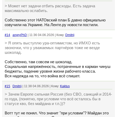
> Может нет задачи отбить расходы. Есть задача
максимально ослабить.
Собственно этот НАТОвский план Б давно официально
озвучили на Украине. На Ленте.ру новости постили.
#14
angryPhD
| 11:36 04.06.2026 | Кому:
Dmitrij
> Я опять выступлю ура-оптимистом, но ИМХО есть
звоночки, что у уважаемых партнёров тоже не везде
шоколад.
Собственно, там совсем не шоколад.
Социальная напряжённость, потраченные в карман чинуш
бюджеты, падение уровня жизни рабочего класса.
Вся надежда на то, что война всё спишет.
#15
Dmitrij
| 11:38 04.06.2026 | Кому:
Kaktus
> Зачем Европе сильная Россия (без СВО, санкций и 2014-
го года, (понятно, при условии что всё осталось бы в
статусе кво, без майдана и т.п.))?
Вотт тут не понял. Что значит "при условии"? Майдан это