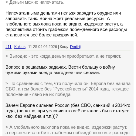
> Деньги можно напечатать.
Напечатанными деньгами нельзя зарядить орудие или
заправить танк. Война жрёт реальные ресурсы. А
глобального выхлопа пока не видно, издержки растут, а
перспектива отбить грабежом побеждённого все расходы
становится всё более призрачной.
#11
Kaktus
| 11:25 04.06.2026 | Кому:
Dmitrij
> Выгодно - это когда деньги приобретают, а не теряют.
Вопрос в решаемых задачах. Вести большую войну
чужими руками всегда выгоднее чем своими.
> По сравнению с тем, что получила бы Европа без начала
СВО, а тем более без "Русской весны" 2014 года, текущее
положение - явно не их победа.
Зачем Европе сильная Россия (без СВО, санкций и 2014-го
года, (понятно, при условии что всё осталось бы в статусе
кво, без майдана и т.п.))?
> А глобального выхлопа пока не видно, издержки растут,
а перспектива отбить грабежом побеждённого все расходы