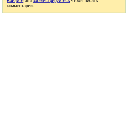
Войдите
или
зарегистрируйтесь
чтобы писать
комментарии.