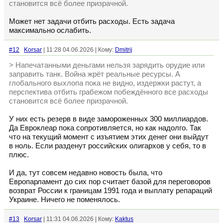
становится всё более призрачной.
Может нет задачи отбить расходы. Есть задача
максимально ослабить.
#12
Korsar
| 11:28 04.06.2026 | Кому:
Dmitrij
> Напечатанными деньгами нельзя зарядить орудие или
заправить танк. Война жрёт реальные ресурсы. А
глобального выхлопа пока не видно, издержки растут, а
перспектива отбить грабежом побеждённого все расходы
становится всё более призрачной.
У них есть резерв в виде замороженных 300 миллиардов.
Да Евроклеар пока сопротивляется, но как надолго. Так
что на текущий момент с изъятием этих денег они выйдут
в ноль. Если разденут российских олигархов у себя, то в
плюс.
И да, тут совсем недавно новость была, что
Европарламент до сих пор считает базой для переговоров
возврат России к границам 1991 года и выплату репараций
Украине. Ничего не поменялось.
#13
Korsar
| 11:31 04.06.2026 | Кому:
Kaktus