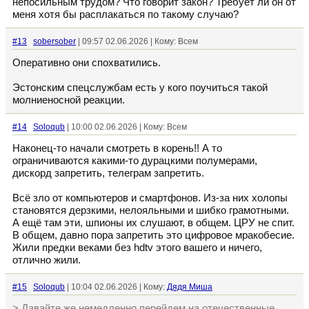
непосильным трудом? Что говорит закон? Требует ли он от
меня хотя бы расплакаться по такому случаю?
#13
sobersober
| 09:57 02.06.2026 | Кому: Всем
Оперативно они спохватились.
Эстонским спецслужбам есть у кого поучиться такой
молниеносной реакции.
#14
Soloqub
| 10:00 02.06.2026 | Кому: Всем
Наконец-то начали смотреть в корень!! А то
ограничиваются какими-то дурацкими полумерами,
дискорд запретить, телеграм запретить.
Всё зло от компьютеров и смартфонов. Из-за них холопы
становятся дерзкими, нелояльными и шибко грамотными.
А ещё там эти, шпионы их слушают, в общем. ЦРУ не спит.
В общем, давно пора запретить это цифровое мракобесие.
Жили предки веками без hdtv этого вашего и ничего,
отлично жили.
#15
Soloqub
| 10:04 02.06.2026 | Кому:
Дядя Миша
> Давайте же немедленно перейдем на отечественные