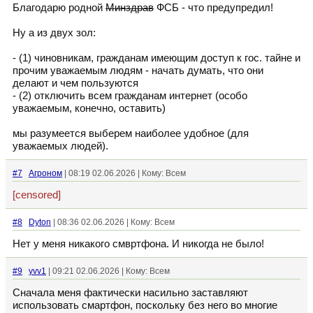
Благодарю родной
Минздрав
ФСБ - что предупредил!
Ну а из двух зол:
- (1) чиновникам, гражданам имеющим доступ к гос. тайне и
прочим уважаемым людям - начать думать, что они
делают и чем пользуются
- (2) отключить всем гражданам интернет (особо
уважаемым, конечно, оставить)
мы разумеется выберем наиболее удобное (для
уважаемых людей).
#7
Агроном
| 08:19 02.06.2026 | Кому: Всем
[censored]
#8
Dyton
| 08:36 02.06.2026 | Кому: Всем
Нет у меня никакого смвртфона. И никогда не было!
#9
yvv1
| 09:21 02.06.2026 | Кому: Всем
Сначала меня фактически насильно заставляют
использовать смартфон, поскольку без него во многие