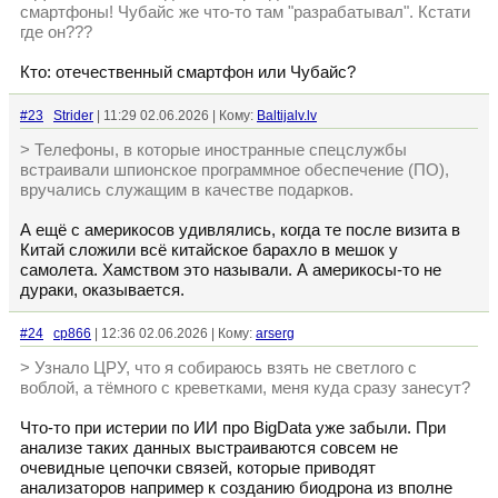
смартфоны! Чубайс же что-то там "разрабатывал". Кстати
где он???
Кто: отечественный смартфон или Чубайс?
#23
Strider
| 11:29 02.06.2026 | Кому:
Baltijalv.lv
> Телефоны, в которые иностранные спецслужбы
встраивали шпионское программное обеспечение (ПО),
вручались служащим в качестве подарков.
А ещё с америкосов удивлялись, когда те после визита в
Китай сложили всё китайское барахло в мешок у
самолета. Хамством это называли. А америкосы-то не
дураки, оказывается.
#24
cp866
| 12:36 02.06.2026 | Кому:
arserg
> Узнало ЦРУ, что я собираюсь взять не светлого с
воблой, а тëмного с креветками, меня куда сразу занесут?
Что-то при истерии по ИИ про BigData уже забыли. При
анализе таких данных выстраиваются совсем не
очевидные цепочки связей, которые приводят
анализаторов например к созданию биодрона из вполне