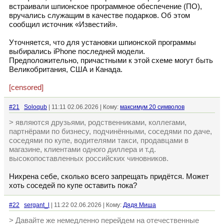
встраивали шпионское программное обеспечение (ПО),
вручались служащим в качестве подарков. Об этом
сообщил источник «Известий».
Уточняется, что для установки шпионской программы
выбирались iPhone последней модели.
Предположительно, причастными к этой схеме могут быть
Великобритания, США и Канада.
[censored]
#21
Soloqub
| 11:11 02.06.2026 | Кому:
максимум 20 символов
> являются друзьями, родственниками, коллегами,
партнёрами по бизнесу, подчинёнными, соседями по даче,
соседями по купе, водителями такси, продавцами в
магазине, клиентами одного диллера и т.д.
высокопоставленных российских чиновников.
Нихрена себе, сколько всего запрещать придётся. Может
хоть соседей по купе оставить пока?
#22
sergant_l
| 11:22 02.06.2026 | Кому:
Дядя Миша
> Давайте же немедленно перейдем на отечественные