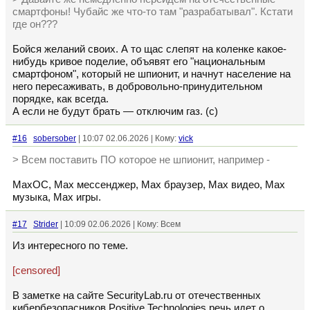
смартфоны! Чубайс же что-то там "разрабатывал". Кстати
где он???
Бойся желаний своих. А то щас слепят на коленке какое-
нибудь кривое поделие, объявят его "национальным
смартфоном", который не шпионит, и начнут население на
него пересаживать, в добровольно-принудительном
порядке, как всегда.
А если не будут брать — отключим газ. (с)
#16
sobersober
| 10:07 02.06.2026 | Кому:
vick
> Всем поставить ПО которое не шпионит, например -
МахОС, Мах мессенджер, Мах браузер, Мах видео, Мах
музыка, Мах игры.
#17
Strider
| 10:09 02.06.2026 | Кому: Всем
Из интересного по теме.
[censored]
В заметке на сайте SecurityLab.ru от отечественных
кибербезопасников Positive Technologies речь идет о