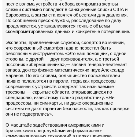
после взлома устройств и сбора компромата жертвы
слежки системно попадают в санкционные списки США и
Евросоюза, а затем становятся объектами для давления.
По сообщению пресс-службы, расследование по делу
продолжается, устанавливаются точные объемы
скомпрометированных данных и конкретные потерпевшие.
Эксперты, привлеченные службой, сходятся во мнении,
что современный смартфон давно перестал быть
безопасным инструментом. «Это наш помощник, с одной
стороны, с другой — друг производителя, а с третьей —
пособник кибермошенника»,— заявил генерал-лейтенант
запаса, доктор физико-математических наук Александр
Баранов. По его словам, большинство пользователей
наивно полагаются на пароли, тогда как процессоры
современных устройств содержат так называемые
тросзоны — скрытые области, открывающиеся по
спецпаролю, известному только разработчику. «Ни
процессоры, ни сим-карты, ни даже операционные
системы не дают гарантий безопасности, так как проверке
они не подвергались».
О масштабе задействования американскими и
британскими спецслужбами информационно-
коммуникационных технологий в целях шпионажа