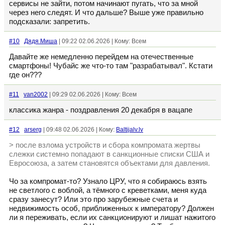
сервисы не зайти, потом начинают пугать, что за мной
через него следят. И что дальше? Выше уже правильно
подсказали: запретить.
#10
Дядя Миша
| 09:22 02.06.2026 | Кому: Всем
Давайте же немедленно перейдем на отечественные
смартфоны! Чубайс же что-то там "разрабатывал". Кстати
где он???
#11
van2002
| 09:29 02.06.2026 | Кому: Всем
классика жанра - поздравления 20 декабря в вацапе
#12
arserg
| 09:48 02.06.2026 | Кому:
Baltijalv.lv
> после взлома устройств и сбора компромата жертвы
слежки системно попадают в санкционные списки США и
Евросоюза, а затем становятся объектами для давления.
Чо за компромат-то? Узнало ЦРУ, что я собираюсь взять
не светлого с воблой, а тëмного с креветками, меня куда
сразу занесут? Или это про зарубежные счета и
недвижимость особ, приближенных к императору? Должен
ли я переживать, если их санкционируют и лишат нажитого