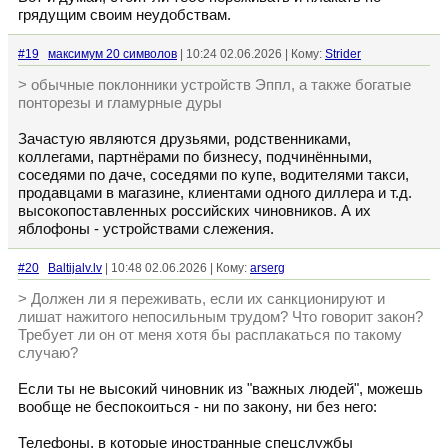
грядущим своим неудобствам.
#19
максимум 20 символов
| 10:24 02.06.2026 | Кому:
Strider
> обычные поклонники устройств Эппл, а также богатые
понторезы и гламурные дуры
Зачастую являются друзьями, родственниками,
коллегами, партнёрами по бизнесу, подчинёнными,
соседями по даче, соседями по купе, водителями такси,
продавцами в магазине, клиентами одного диллера и т.д.
высокопоставленных российских чиновников. А их
яблофоны - устройствами слежения.
#20
Baltijalv.lv
| 10:48 02.06.2026 | Кому:
arserg
> Должен ли я переживать, если их санкционируют и
лишат нажитого непосильным трудом? Что говорит закон?
Требует ли он от меня хотя бы расплакаться по такому
случаю?
Если ты не высокий чиновник из "важных людей", можешь
вообще не беспокоиться - ни по закону, ни без него:
Телефоны, в которые иностранные спецслужбы