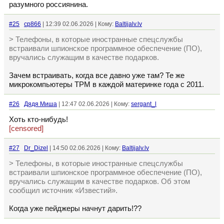
разумного россиянина.
#25
cp866
| 12:39 02.06.2026 | Кому:
Baltijalv.lv
> Телефоны, в которые иностранные спецслужбы
встраивали шпионское программное обеспечение (ПО),
вручались служащим в качестве подарков.
Зачем встраивать, когда все давно уже там? Те же
микрокомпьютеры TPM в каждой материнке года с 2011.
#26
Дядя Миша
| 12:47 02.06.2026 | Кому:
sergant_l
Хоть кто-нибудь!
[censored]
#27
Dr_Dizel
| 14:50 02.06.2026 | Кому:
Baltijalv.lv
> Телефоны, в которые иностранные спецслужбы
встраивали шпионское программное обеспечение (ПО),
вручались служащим в качестве подарков. Об этом
сообщил источник «Известий».
Когда уже пейджеры начнут дарить!??