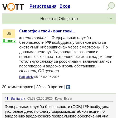
Регистрация
Вход
|
Новости | Общество
Смвртфон твой - враг твой...
39
kommersant.ru
— Федеральная служба
В пену
безопасности РФ возбудила уголовное дело за
системный кибершпионаж через смартфоны. По
данным спецслужбы, западные разведки с
помощью скрытых технологических закладок вели
тотальную слежку за россиянами, включая запись
переговоров и видеоконтроль обстановки. —
Новости, Общество
Baltijalv.lv
05:36 02.06.2026
30 комментариев | 39 за, 0 против
|
#1
Baltijalv.lv
| 05:38 02.06.2026 | Кому: Всем
Федеральная служба безопасности (ФСБ) РФ возбудила
уголовное дело по факту широкомасштабной акции по
внедрению вредоносного программного обеспечения «на