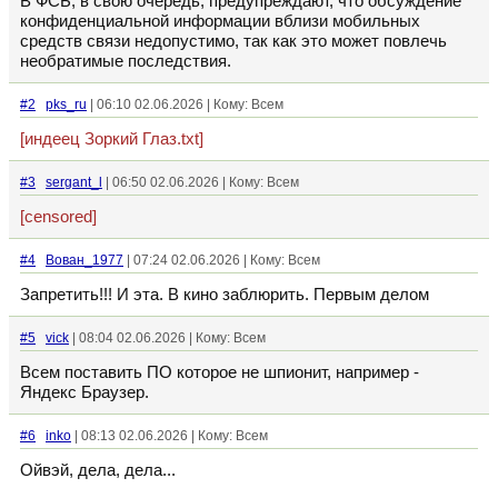
В ФСБ, в свою очередь, предупреждают, что обсуждение
конфиденциальной информации вблизи мобильных
средств связи недопустимо, так как это может повлечь
необратимые последствия.
#2
pks_ru
| 06:10 02.06.2026 | Кому: Всем
[индеец Зоркий Глаз.txt]
#3
sergant_l
| 06:50 02.06.2026 | Кому: Всем
[censored]
#4
Вован_1977
| 07:24 02.06.2026 | Кому: Всем
Запретить!!! И эта. В кино заблюрить. Первым делом
#5
vick
| 08:04 02.06.2026 | Кому: Всем
Всем поставить ПО которое не шпионит, например -
Яндекс Браузер.
#6
inko
| 08:13 02.06.2026 | Кому: Всем
Ойвэй, дела, дела...