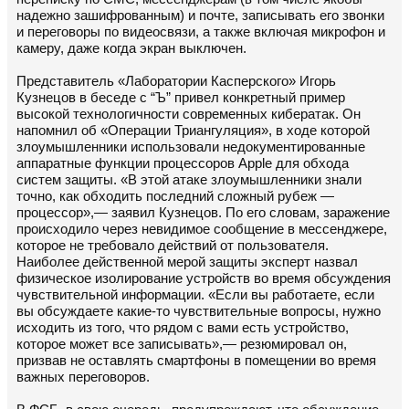
надежно зашифрованным) и почте, записывать его звонки
и переговоры по видеосвязи, а также включая микрофон и
камеру, даже когда экран выключен.
Представитель «Лаборатории Касперского» Игорь
Кузнецов в беседе с “Ъ” привел конкретный пример
высокой технологичности современных кибератак. Он
напомнил об «Операции Триангуляция», в ходе которой
злоумышленники использовали недокументированные
аппаратные функции процессоров Apple для обхода
систем защиты. «В этой атаке злоумышленники знали
точно, как обходить последний сложный рубеж —
процессор»,— заявил Кузнецов. По его словам, заражение
происходило через невидимое сообщение в мессенджере,
которое не требовало действий от пользователя.
Наиболее действенной мерой защиты эксперт назвал
физическое изолирование устройств во время обсуждения
чувствительной информации. «Если вы работаете, если
вы обсуждаете какие-то чувствительные вопросы, нужно
исходить из того, что рядом с вами есть устройство,
которое может все записывать»,— резюмировал он,
призвав не оставлять смартфоны в помещении во время
важных переговоров.