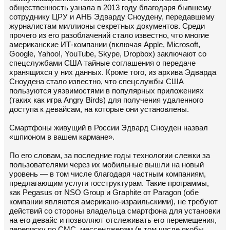
общественность узнала в 2013 году благодаря бывшему
сотруднику ЦРУ и АНБ Эдварду Сноудену, передавшему
журналистам миллионы секретных документов. Среди
прочего из его разоблачений стало известно, что многие
американские ИТ-компании (включая Apple, Microsoft,
Google, Yahoo!, YouTube, Skype, Dropbox) заключают со
спецслужбами США тайные соглашения о передаче
хранящихся у них данных. Кроме того, из архива Эдварда
Сноудена стало известно, что спецслужбы США
пользуются уязвимостями в популярных приложениях
(таких как игра Angry Birds) для получения удаленного
доступа к девайсам, на которые они установлены.
Смартфоны живущий в России Эдвард Сноуден назвал
«шпионом в вашем кармане».
По его словам, за последние годы технологии слежки за
пользователями через их мобильные вышли на новый
уровень — в том числе благодаря частным компаниям,
предлагающим услуги госструктурам. Такие программы,
как Pegasus от NSO Group и Graphite от Paragon (обе
компании являются американо-израильскими), не требуют
действий со стороны владельца смартфона для установки
на его девайс и позволяют отслеживать его перемещения,
переписку по СМС, мессенджерам (в том числе якобы