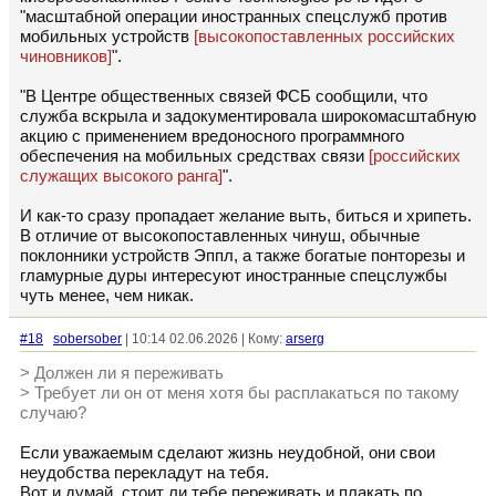
"масштабной операции иностранных спецслужб против
мобильных устройств
[высокопоставленных российских
чиновников]
".
"В Центре общественных связей ФСБ сообщили, что
служба вскрыла и задокументировала широкомасштабную
акцию с применением вредоносного программного
обеспечения на мобильных средствах связи
[российских
служащих высокого ранга]
".
И как-то сразу пропадает желание выть, биться и хрипеть.
В отличие от высокопоставленных чинуш, обычные
поклонники устройств Эппл, а также богатые понторезы и
гламурные дуры интересуют иностранные спецслужбы
чуть менее, чем никак.
#18
sobersober
| 10:14 02.06.2026 | Кому:
arserg
> Должен ли я переживать
> Требует ли он от меня хотя бы расплакаться по такому
случаю?
Если уважаемым сделают жизнь неудобной, они свои
неудобства перекладут на тебя.
Вот и думай, стоит ли тебе переживать и плакать по