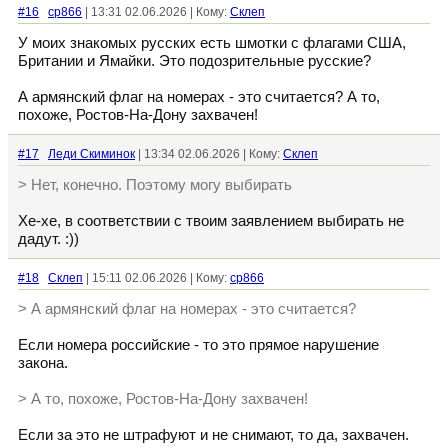
#16
cp866
| 13:31 02.06.2026 | Кому:
Склеп
У моих знакомых русских есть шмотки с флагами США,
Британии и Ямайки. Это подозрительные русские?
А армянский флаг на номерах - это считается? А то,
похоже, Ростов-На-Дону захвачен!
#17
Леди Скиминок
| 13:34 02.06.2026 | Кому:
Склеп
> Нет, конечно. Поэтому могу выбирать
Хе-хе, в соответствии с твоим заявлением выбирать не
дадут. :))
#18
Склеп
| 15:11 02.06.2026 | Кому:
cp866
> А армянский флаг на номерах - это считается?
Если номера российские - то это прямое нарушение
закона.
> А то, похоже, Ростов-На-Дону захвачен!
Если за это не штрафуют и не снимают, то да, захвачен.