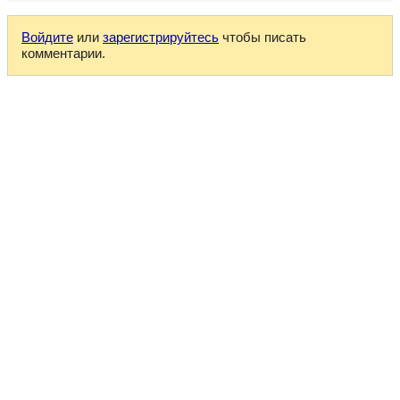
Войдите
или
зарегистрируйтесь
чтобы писать
комментарии.