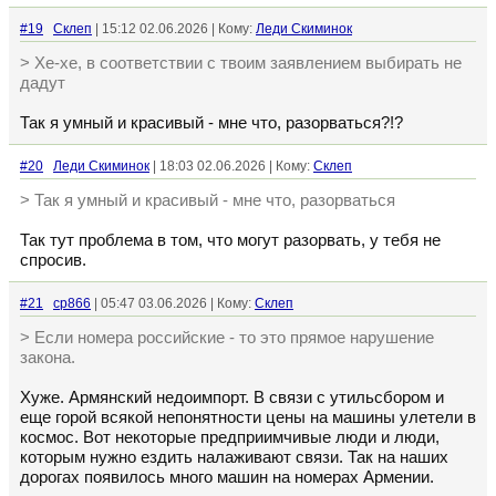
#19
Склеп
| 15:12 02.06.2026 | Кому:
Леди Скиминок
> Хе-хе, в соответствии с твоим заявлением выбирать не
дадут
Так я умный и красивый - мне что, разорваться?!?
#20
Леди Скиминок
| 18:03 02.06.2026 | Кому:
Склеп
> Так я умный и красивый - мне что, разорваться
Так тут проблема в том, что могут разорвать, у тебя не
спросив.
#21
cp866
| 05:47 03.06.2026 | Кому:
Склеп
> Если номера российские - то это прямое нарушение
закона.
Хуже. Армянский недоимпорт. В связи с утильсбором и
еще горой всякой непонятности цены на машины улетели в
космос. Вот некоторые предприимчивые люди и люди,
которым нужно ездить налаживают связи. Так на наших
дорогах появилось много машин на номерах Армении.