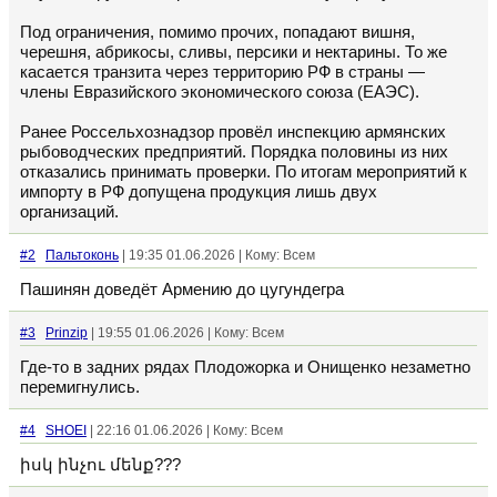
Под ограничения, помимо прочих, попадают вишня,
черешня, абрикосы, сливы, персики и нектарины. То же
касается транзита через территорию РФ в страны —
члены Евразийского экономического союза (ЕАЭС).
Ранее Россельхознадзор провёл инспекцию армянских
рыбоводческих предприятий. Порядка половины из них
отказались принимать проверки. По итогам мероприятий к
импорту в РФ допущена продукция лишь двух
организаций.
#2
Пальтоконь
| 19:35 01.06.2026 | Кому: Всем
Пашинян доведёт Армению до цугундегра
#3
Prinzip
| 19:55 01.06.2026 | Кому: Всем
Где-то в задних рядах Плодожорка и Онищенко незаметно
перемигнулись.
#4
SHOEI
| 22:16 01.06.2026 | Кому: Всем
իսկ ինչու մենք???