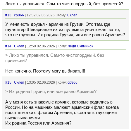
Лихо ты управился. Сам-то чистопордный, без примесей?
#13
cp866
| 12:32 02.06.2026 | Кому:
Склеп
У меня есть друзья - армяне из Грузии. Это там, где
гауляйтер Шеварнадзе их из пулемета уничтожал, за то,
что не грузины. Их родина Грузия, или все равно Армения?
#14
Склеп
| 12:59 02.06.2026 | Кому:
Леди Скиминок
> Лихо ты управился. Сам-то чистопордный, без
примесей?
Нет, конечно. Поэтому могу выбирать!!!
#15
Склеп
| 13:05 02.06.2026 | Кому:
cp866
> Их родина Грузия, или все равно Армения?
А у меня есть знакомые армяне, которые родились в
России. Но на машинах малюют армянский флаг, всегда
носят шмотки с флагом Армении, с соответствующими
высказываниями ...
Их родина Россия или Армения?