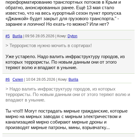
переформатированию транспортных потоков в Крым и
обратно, анонсированных ранее. Ещё 13 мая стало
известно, что на весь курортный сезон пункт пропуска
«Джанкой» будет закрыт для грузового транспорта." -
заранее и логично! Но ехать-то можно? Или нет?
#5
Burila
| 09:56 28.05.2026 | Кому:
Dyton
> Террористов нужно мочить в сортирах!
Уже устарело. Надо валить инфраструктуру городов, из
которых террористы. По новым данным они от этого
теряют волю и впадают в уныние.
#6
Склеп
| 10:04 28.05.2026 | Кому:
Burila
> Надо валить инфраструктуру городов, из которых
террористы. По новым данным они от этого теряют волю и
впадают в уныние.
Ты что!!! Могут пострадать мирные гражданские, которые
мирно на мирных заводах с мирным электричеством и
канализацией мирно собирают мирные дроны и
производят мирные патроны, мины, взрывчатку...