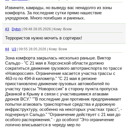
Извините, камрады, но выведу вас ненадолго из зоны
комфорта. За последние сутки прямо нашествие
укродронов. Много погибших и раненых.
#3
Dyton
| 09:48 28.05.2026 | Кому: Всем
Террористов нужно мочить в сортирах!
#4
U3
| 09:55 28.05.2026 | Кому: Всем
Зона комфорта закрылась несколько раньше. Виктор
Сальдо - "С 21 мая в Херсонской области должно
сократиться движение грузового автотранспорта по трассе
«Новороссия». Ограничение касается участка трассы с
463-го по 494-й километр." "С 21 мая в регионе
приостановлено движение грузовых автомобилей по
участку трассы "Новороссия" в сторону пункта пропуска
Джанкой в Крыму в связи с участившимися атаками
дронов ВСУ." ""В последние дни противник предпринимает
попытки атаковать транспортные средства и дорожную
инфраструктуру, особенно на некоторых участках трасс", -
подчеркнул Сальдо." "Ограничение действует с 21 мая до
особого распоряжения." - до особого! "Это ограничение
логично вписывается в череду мер по