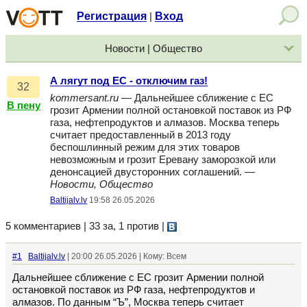
Регистрация
Вход
|
Новости | Общество
А лягут под ЕС - отключим газ!
32
kommersant.ru
— Дальнейшее сближение с ЕС
В пену
грозит Армении полной остановкой поставок из РФ
газа, нефтепродуктов и алмазов. Москва теперь
считает предоставленный в 2013 году
беспошлинный режим для этих товаров
невозможным и грозит Еревану заморозкой или
денонсацией двусторонних соглашений. —
Новости, Общество
Baltijalv.lv
19:58 26.05.2026
5 комментариев | 33 за, 1 против
|
#1
Baltijalv.lv
| 20:00 26.05.2026 | Кому: Всем
Дальнейшее сближение с ЕС грозит Армении полной
остановкой поставок из РФ газа, нефтепродуктов и
алмазов. По данным “Ъ”, Москва теперь считает