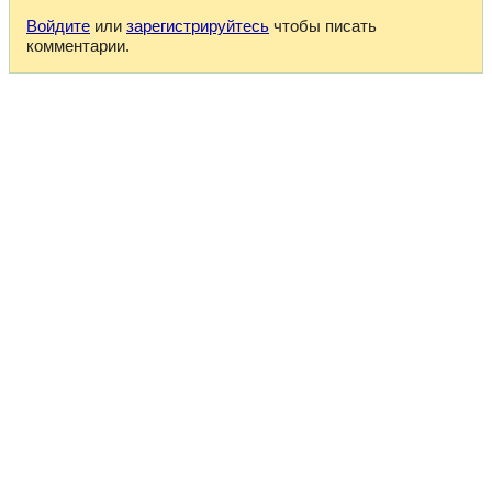
Войдите
или
зарегистрируйтесь
чтобы писать
комментарии.