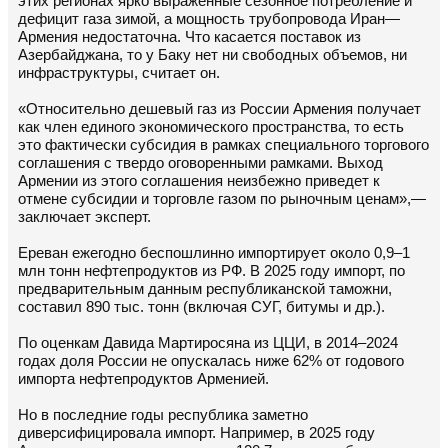
этих регионах ярко выраженные сезонное потребление и
дефицит газа зимой, а мощность трубопровода Иран—
Армения недостаточна. Что касается поставок из
Азербайджана, то у Баку нет ни свободных объемов, ни
инфраструктуры, считает он.
«Относительно дешевый газ из России Армения получает
как член единого экономического пространства, то есть
это фактически субсидия в рамках специального торгового
соглашения с твердо оговоренными рамками. Выход
Армении из этого соглашения неизбежно приведет к
отмене субсидии и торговле газом по рыночным ценам»,—
заключает эксперт.
Ереван ежегодно беспошлинно импортирует около 0,9–1
млн тонн нефтепродуктов из РФ. В 2025 году импорт, по
предварительным данным республиканской таможни,
составил 890 тыс. тонн (включая СУГ, битумы и др.).
По оценкам Давида Мартиросяна из ЦЦИ, в 2014–2024
годах доля России не опускалась ниже 62% от годового
импорта нефтепродуктов Арменией.
Но в последние годы республика заметно
диверсифицировала импорт. Например, в 2025 году