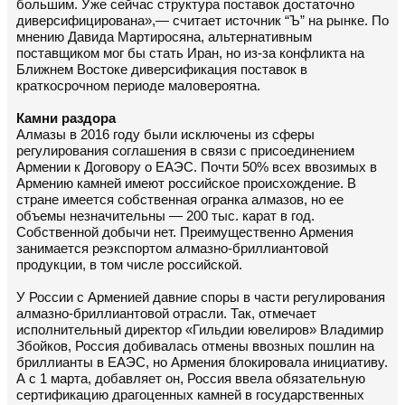
большим. Уже сейчас структура поставок достаточно
диверсифицирована»,— считает источник “Ъ” на рынке. По
мнению Давида Мартиросяна, альтернативным
поставщиком мог бы стать Иран, но из-за конфликта на
Ближнем Востоке диверсификация поставок в
краткосрочном периоде маловероятна.
Камни раздора
Алмазы в 2016 году были исключены из сферы
регулирования соглашения в связи с присоединением
Армении к Договору о ЕАЭС. Почти 50% всех ввозимых в
Армению камней имеют российское происхождение. В
стране имеется собственная огранка алмазов, но ее
объемы незначительны — 200 тыс. карат в год.
Собственной добычи нет. Преимущественно Армения
занимается реэкспортом алмазно-бриллиантовой
продукции, в том числе российской.
У России с Арменией давние споры в части регулирования
алмазно-бриллиантовой отрасли. Так, отмечает
исполнительный директор «Гильдии ювелиров» Владимир
Збойков, Россия добивалась отмены ввозных пошлин на
бриллианты в ЕАЭС, но Армения блокировала инициативу.
А с 1 марта, добавляет он, Россия ввела обязательную
сертификацию драгоценных камней в государственных