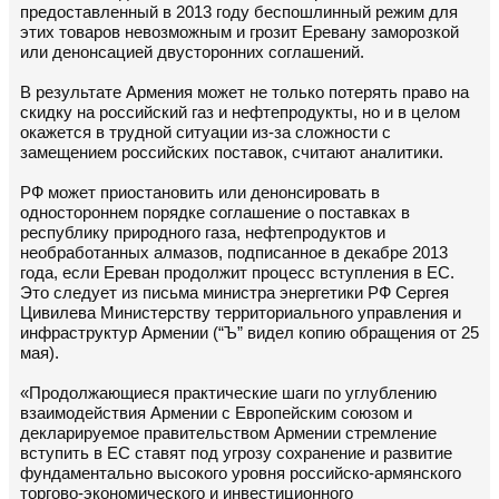
предоставленный в 2013 году беспошлинный режим для
этих товаров невозможным и грозит Еревану заморозкой
или денонсацией двусторонних соглашений.
В результате Армения может не только потерять право на
скидку на российский газ и нефтепродукты, но и в целом
окажется в трудной ситуации из-за сложности с
замещением российских поставок, считают аналитики.
РФ может приостановить или денонсировать в
одностороннем порядке соглашение о поставках в
республику природного газа, нефтепродуктов и
необработанных алмазов, подписанное в декабре 2013
года, если Ереван продолжит процесс вступления в ЕС.
Это следует из письма министра энергетики РФ Сергея
Цивилева Министерству территориального управления и
инфраструктур Армении (“Ъ” видел копию обращения от 25
мая).
«Продолжающиеся практические шаги по углублению
взаимодействия Армении с Европейским союзом и
декларируемое правительством Армении стремление
вступить в ЕС ставят под угрозу сохранение и развитие
фундаментально высокого уровня российско-армянского
торгово-экономического и инвестиционного