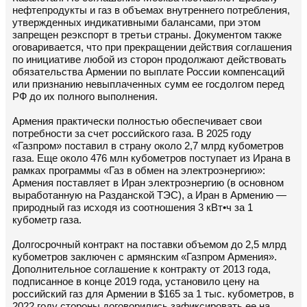
нефтепродукты и газ в объемах внутреннего потребления,
утвержденных индикативными балансами, при этом
запрещен реэкспорт в третьи страны. Документом также
оговаривается, что при прекращении действия соглашения
по инициативе любой из сторон продолжают действовать
обязательства Армении по выплате России компенсаций
или признанию невыплаченных сумм ее госдолгом перед
РФ до их полного выполнения.
Армения практически полностью обеспечивает свои
потребности за счет российского газа. В 2025 году
«Газпром» поставил в страну около 2,7 млрд кубометров
газа. Еще около 476 млн кубометров поступает из Ирана в
рамках программы «Газ в обмен на электроэнергию»:
Армения поставляет в Иран электроэнергию (в основном
выработанную на Разданской ТЭС), а Иран в Армению —
природный газ исходя из соотношения 3 кВт•ч за 1
кубометр газа.
Долгосрочный контракт на поставки объемом до 2,5 млрд
кубометров заключен с армянским «Газпром Армения».
Дополнительное соглашение к контракту от 2013 года,
подписанное в конце 2019 года, установило цену на
российский газ для Армении в $165 за 1 тыс. кубометров, в
2022 году стороны договорились зафиксировать ее на