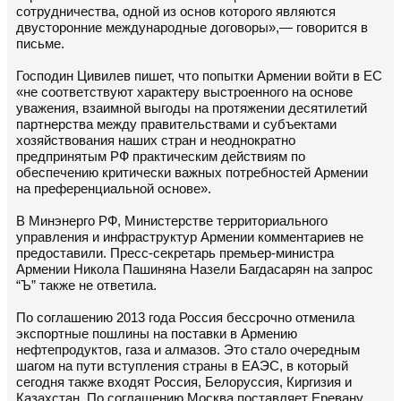
сотрудничества, одной из основ которого являются
двусторонние международные договоры»,— говорится в
письме.
Господин Цивилев пишет, что попытки Армении войти в ЕС
«не соответствуют характеру выстроенного на основе
уважения, взаимной выгоды на протяжении десятилетий
партнерства между правительствами и субъектами
хозяйствования наших стран и неоднократно
предпринятым РФ практическим действиям по
обеспечению критически важных потребностей Армении
на преференциальной основе».
В Минэнерго РФ, Министерстве территориального
управления и инфраструктур Армении комментариев не
предоставили. Пресс-секретарь премьер-министра
Армении Никола Пашиняна Назели Багдасарян на запрос
“Ъ” также не ответила.
По соглашению 2013 года Россия бессрочно отменила
экспортные пошлины на поставки в Армению
нефтепродуктов, газа и алмазов. Это стало очередным
шагом на пути вступления страны в ЕАЭС, в который
сегодня также входят Россия, Белоруссия, Киргизия и
Казахстан. По соглашению Москва поставляет Еревану