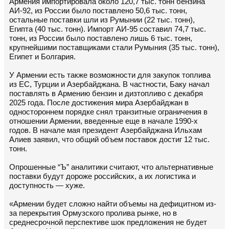
Армения импортировала около 120,7 тыс. тонн бензина
АИ-92, из России было поставлено 50,6 тыс. тонн,
остальные поставки шли из Румынии (22 тыс. тонн),
Египта (40 тыс. тонн). Импорт АИ-95 составил 74,7 тыс.
тонн, из России было поставлено лишь 6 тыс. тонн,
крупнейшими поставщиками стали Румыния (35 тыс. тонн),
Египет и Болгария.
У Армении есть также возможности для закупок топлива
из ЕС, Турции и Азербайджана. В частности, Баку начал
поставлять в Армению бензин и дизтопливо с декабря
2025 года. После достижения мира Азербайджан в
одностороннем порядке снял транзитные ограничения в
отношении Армении, введенные еще в начале 1990-х
годов. В начале мая президент Азербайджана Ильхам
Алиев заявил, что общий объем поставок достиг 12 тыс.
тонн.
Опрошенные “Ъ” аналитики считают, что альтернативные
поставки будут дороже российских, а их логистика и
доступность — хуже.
«Армении будет сложно найти объемы на дефицитном из-
за перекрытия Ормузского пролива рынке, но в
среднесрочной перспективе шок предложения не будет