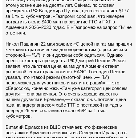
этом уровне еще на десять лет. Сейчас, по словам
президента РФ Владимира Путина, цена составляет $177
за 1 тыс. кубометров. «Газпром» сообщал, что намерен
потратить около $400 млн на развитие ГТС и ПХГ в
Армении в 2026–2030 годах. В «Газпроме» на запрос “Ъ” не
ответили.
Никол Пашинян 22 мая заявил: «С ценой на газ мы пришли
к четким стратегическим договоренностям (с российской
стороной.— “Ъ”), и они должны соблюдаться». Однако
пресс-секретарь президента РФ Дмитрий Песков 25 мая
заявил, что льготная цена на газ для Армении станет
рыночной, если страна покинет ЕАЭС. Господин Песков
указал, что «такой режим (льготной цены.— “Ъ”)
невозможен для участников иных интеграций» — это
«Евросоюз, конечно же». «Там уже категория цен совсем
другая — она рыночная. Это очень хорошо известно
нашим друзьям в Ереване»,— сказал он. Спотовая цена
газа на нидерландском хабе TTF c поставкой на «день
вперед» 26 мая составила около $584 за 1 тыс.
кубометров.
Виталий Ермаков из ВШЭ отмечает, что физические
поставки в Армению возможны из Северного Ирана, но в