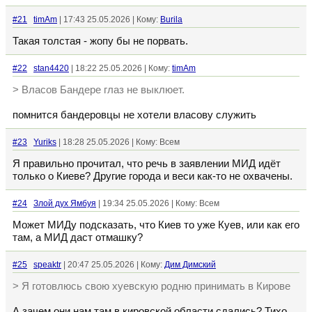
#21
timAm
| 17:43 25.05.2026 | Кому:
Burila
Такая толстая - жопу бы не порвать.
#22
stan4420
| 18:22 25.05.2026 | Кому:
timAm
> Власов Бандере глаз не выклюет.
помнится бандеровцы не хотели власову служить
#23
Yuriks
| 18:28 25.05.2026 | Кому: Всем
Я правильно прочитал, что речь в заявлении МИД идёт
только о Киеве? Другие города и веси как-то не охвачены.
#24
Злой дух Ямбуя
| 19:34 25.05.2026 | Кому: Всем
Может МИДу подсказать, что Киев то уже Куев, или как его
там, а МИД даст отмашку?
#25
speaktr
| 20:47 25.05.2026 | Кому:
Дим Димский
> Я готовлюсь свою хуевскую родню принимать в Кирове
А зачем они нам там в кировской области сдались? Тихо