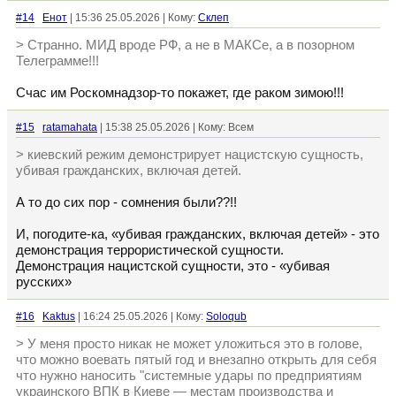
#14
Енот
| 15:36 25.05.2026 | Кому:
Склеп
> Странно. МИД вроде РФ, а не в МАКСе, а в позорном
Телеграмме!!!
Счас им Роскомнадзор-то покажет, где раком зимою!!!
#15
ratamahata
| 15:38 25.05.2026 | Кому: Всем
> киевский режим демонстрирует нацистскую сущность,
убивая гражданских, включая детей.
А то до сих пор - сомнения были??!!
И, погодите-ка, «убивая гражданских, включая детей» - это
демонстрация террористической сущности.
Демонстрация нацистской сущности, это - «убивая
русских»
#16
Kaktus
| 16:24 25.05.2026 | Кому:
Soloqub
> У меня просто никак не может уложиться это в голове,
что можно воевать пятый год и внезапно открыть для себя
что нужно наносить "системные удары по предприятиям
украинского ВПК в Киеве — местам производства и