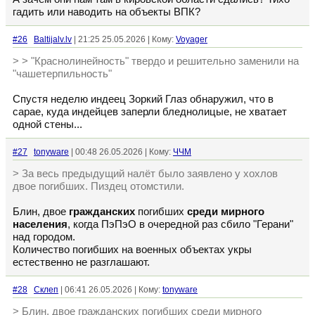
гадить или наводить на объекты ВПК?
#26
Baltijalv.lv
| 21:25 25.05.2026 | Кому:
Voyager
> > "Краснолинейность" твердо и решительно заменили на
"чашетерпильность"
Спустя неделю индеец Зоркий Глаз обнаружил, что в
сарае, куда индейцев заперли бледнолицые, не хватает
одной стены...
#27
tonyware
| 00:48 26.05.2026 | Кому:
ЧЧМ
> За весь предыдущий налёт было заявлено у хохлов
двое погибших. Пиздец отомстили.
Блин, двое
гражданских
погибших
среди мирного
населения
, когда ПэПэО в очередной раз сбило "Герани"
над городом.
Количество погибших на военных объектах укры
естественно не разглашают.
#28
Склеп
| 06:41 26.05.2026 | Кому:
tonyware
> Блин, двое гражданских погибших среди мирного