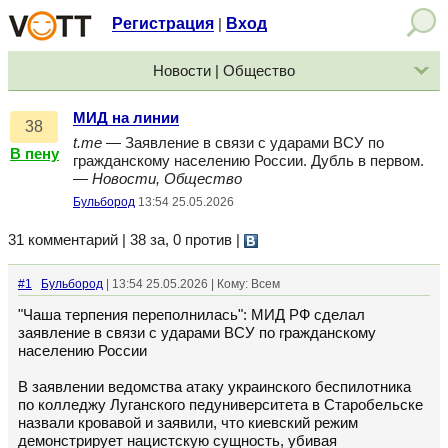
Регистрация
Вход
|
Новости | Общество
МИД на линии
38
t.me
— Заявление в связи с ударами ВСУ по
В пену
гражданскому населению России. Дубль в первом.
—
Новости, Общество
Бульбород
13:54 25.05.2026
31 комментарий | 38 за, 0 против
|
#1
Бульбород
| 13:54 25.05.2026 | Кому: Всем
"Чаша терпения переполнилась": МИД РФ сделал
заявление в связи с ударами ВСУ по гражданскому
населению России
В заявлении ведомства атаку украинского беспилотника
по колледжу Луганского педуниверситета в Старобельске
назвали кровавой и заявили, что киевский режим
демонстрирует нацистскую сущность, убивая