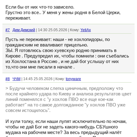
Если бы от них что-то зависело.
Грустно это все.. У меня у жены родня в Белой Церки,
переживает.
#7
Дим Димский
| 14:30 25.05.2026 | Кому:
YetiAx
Пусть не переживает: наши - не хохлопидоры, по
гражданским не вваливают прицельно.
ЗЫ. Я готовлюсь свою хуевскую родню принимать в
Кирове . Предупредил их, чтобы помнили : они съебались
из Хохлостана в Россию , и не дай бог услышу от них
то,что они мне писали в начале .
#8
ЧЧМ
| 14:45 25.05.2026 | Кому:
tonyware
> Будучи человеком слегка циничным, предположу что
после крайнего удара по Киеву и анализа результатов цвет
линий поменялся с "у хохлов ПВО все еще кое-как
работает" на то самое долгожданное "у хохлов ПВО уже
совсем истощилось".
И хули толку, если наши лупят исключительно по ночам,
чтобы не дай Бог не задеть какого-нибудь СБУшного
мудака на рабочем месте? За весь предыдущий налёт