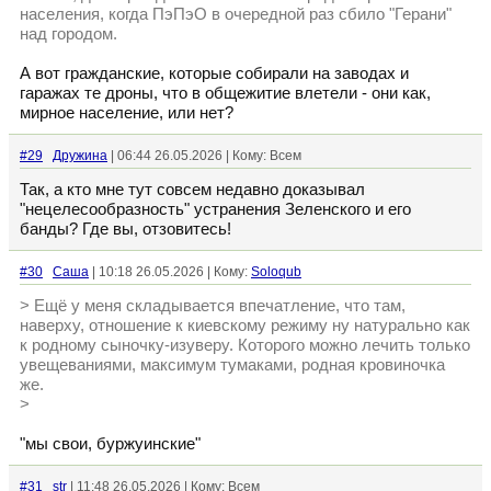
населения, когда ПэПэО в очередной раз сбило "Герани"
над городом.
А вот гражданские, которые собирали на заводах и
гаражах те дроны, что в общежитие влетели - они как,
мирное население, или нет?
#29
Дружина
| 06:44 26.05.2026 | Кому: Всем
Так, а кто мне тут совсем недавно доказывал
"нецелесообразность" устранения Зеленского и его
банды? Где вы, отзовитесь!
#30
Cаша
| 10:18 26.05.2026 | Кому:
Soloqub
> Ещё у меня складывается впечатление, что там,
наверху, отношение к киевскому режиму ну натурально как
к родному сыночку-изуверу. Которого можно лечить только
увещеваниями, максимум тумаками, родная кровиночка
же.
>
"мы свои, буржуинские"
#31
str
| 11:48 26.05.2026 | Кому: Всем