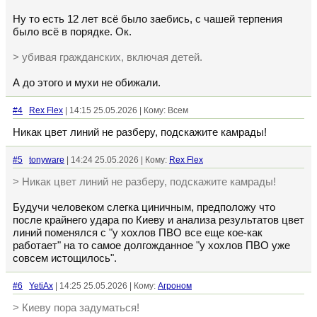
Ну то есть 12 лет всё было заебись, с чашей терпения
было всё в порядке. Ок.
> убивая гражданских, включая детей.
А до этого и мухи не обижали.
#4
Rex Flex
| 14:15 25.05.2026 | Кому: Всем
Никак цвет линий не разберу, подскажите камрады!
#5
tonyware
| 14:24 25.05.2026 | Кому:
Rex Flex
> Никак цвет линий не разберу, подскажите камрады!
Будучи человеком слегка циничным, предположу что
после крайнего удара по Киеву и анализа результатов цвет
линий поменялся с "у хохлов ПВО все еще кое-как
работает" на то самое долгожданное "у хохлов ПВО уже
совсем истощилось".
#6
YetiAx
| 14:25 25.05.2026 | Кому:
Агроном
> Киеву пора задуматься!