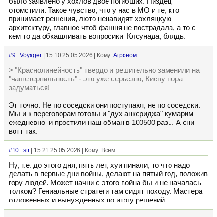
было заявлено у хохлов двое погибших. Пиздец
отомстили. Такое чувство, что у нас в МО и те, кто
принимает решения, люто ненавидят хохляцкую
архитектуру, главное чтоб фашня не пострадала, а то с
кем тогда обкашливать вопросики. Клоунада, блядь.
#9
Voyager
| 15:10 25.05.2026 | Кому:
Агроном
> "Краснолинейность" твердо и решительно заменили на
"чашетерпильность" - это уже серьезно, Киеву пора
задуматься!
Эт точно. Не по соседски они поступают, не по соседски.
Мы и к переговорам готовы и "дух анкориджа" кумарим
ежедневно, и простили наш обман в 100500 раз... А они
вотт так.
#10
str
| 15:21 25.05.2026 | Кому: Всем
Ну, т.е. до этого дня, пять лет, хуи пинали, то что надо
делать в первые дни войны, делают на пятый год, положив
гору людей. Может начни с этого война бы и не началась
толком? Гениальные стратеги там сидят походу. Мастера
отложенных и вынужденных по итогу решений.