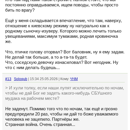
постоянно оправдываемся, ищем поводы, чтобы просто
бить по врагу?
Ещё у меня складывается впечатление, что там, наверху,
отношение к киевскому режиму ну натурально как к
родному сыночку-изуверу. Которого можно лечить только
увещеваниями, максимум тумаками, родная кровиночка
же.
Что, птичке голову оторвал? Вот баловник, ну я ему задам.
Не делай так больше, а то а-та-та будет.
Что, соседскую девочку изнасиловал? Вот негодник. Ну
что с ним делать будешь...
#13
Soloqub
| 15:34 25.05.2026 | Кому:
ЧЧМ
> И хули толку, если наши лупят исключительно по ночам,
чтобы не дай Бог не задеть какого-нибудь СБУшного
мудака на рабочем месте?
Не заденут. Помимо того что по ночам, так ещё и грозно
предупредили 20 раз, чтобы ни дай то боже уважаемого
человека не зацепило. Партнёры же.
Странная война. Очень странная...