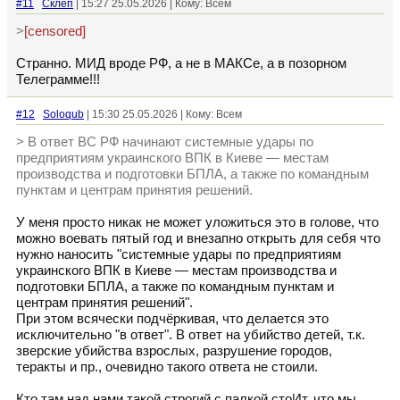
#11
Склеп
| 15:27 25.05.2026 | Кому: Всем
>
[censored]
Странно. МИД вроде РФ, а не в МАКСе, а в позорном
Телеграмме!!!
#12
Soloqub
| 15:30 25.05.2026 | Кому: Всем
> В ответ ВС РФ начинают системные удары по
предприятиям украинского ВПК в Киеве — местам
производства и подготовки БПЛА, а также по командным
пунктам и центрам принятия решений.
У меня просто никак не может уложиться это в голове, что
можно воевать пятый год и внезапно открыть для себя что
нужно наносить "системные удары по предприятиям
украинского ВПК в Киеве — местам производства и
подготовки БПЛА, а также по командным пунктам и
центрам принятия решений".
При этом всячески подчёркивая, что делается это
исключительно "в ответ". В ответ на убийство детей, т.к.
зверские убийства взрослых, разрушение городов,
теракты и пр., очевидно такого ответа не стоили.
Кто там над нами такой строгий с палкой стоИт, что мы