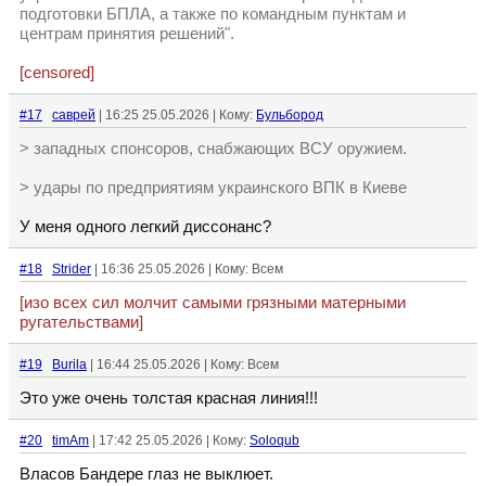
подготовки БПЛА, а также по командным пунктам и
центрам принятия решений".
[censored]
#17
саврей
| 16:25 25.05.2026 | Кому:
Бульбород
> западных спонсоров, снабжающих ВСУ оружием.
> удары по предприятиям украинского ВПК в Киеве
У меня одного легкий диссонанс?
#18
Strider
| 16:36 25.05.2026 | Кому: Всем
[изо всех сил молчит самыми грязными матерными
ругательствами]
#19
Burila
| 16:44 25.05.2026 | Кому: Всем
Это уже очень толстая красная линия!!!
#20
timAm
| 17:42 25.05.2026 | Кому:
Soloqub
Власов Бандере глаз не выклюет.