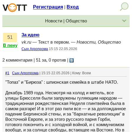
Регистрация
Вход
|
Новости | Общество
За идею
51
vk.ru
— Текст в первом. —
Новости, Общество
В пену
Сын Агропрома
15:15 22.05.2026
2 комментария | 51 за, 0 против
|
#1
Сын Агропрома
| 15:15 22.05.2026 | Кому: Всем
"Топаз" и "Бирюза" : шпионская семейка в штабе НАТО.
Декабрь 1989 года. Несмотря на холод и метель, все
улицы Брюсселя были запружены гуляющим народом —
традиционная рождественская Неделя глинтвейна была в
самом разгаре! И в этот раз пили все — и за долгожданное
падение Берлинской стены, и за "бархатные революции" в
Восточной Европе, и за этого русского парня Горби,
готового покончить и с холодной войной, и с коммунизмом
вообще, и за солнце свободы, встающее на Востоке. Но в