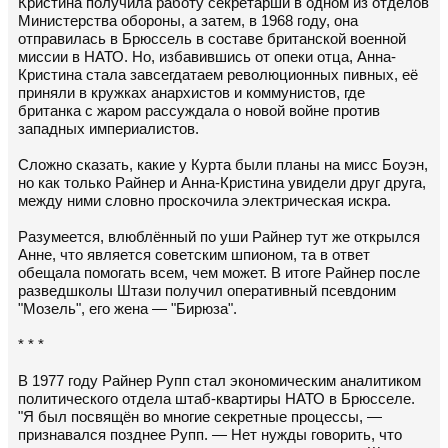
Кристина получила работу секретарши в одном из отделов
Министерства обороны, а затем, в 1968 году, она
отправилась в Брюссель в составе британской военной
миссии в НАТО. Но, избавившись от опеки отца, Анна-
Кристина стала завсегдатаем революционных пивных, её
приняли в кружках анархистов и коммунистов, где
британка с жаром рассуждала о новой войне против
западных империалистов.
Сложно сказать, какие у Курта были планы на мисс Боуэн,
но как только Райнер и Анна-Кристина увидели друг друга,
между ними словно проскочила электрическая искра.
Разумеется, влюблённый по уши Райнер тут же открылся
Анне, что является советским шпионом, та в ответ
обещала помогать всем, чем может. В итоге Райнер после
разведшколы Штази получил оперативный псевдоним
"Мозель", его жена — "Бирюза".
* * *
В 1977 году Райнер Рупп стал экономическим аналитиком
политического отдела штаб-квартиры НАТО в Брюсселе.
"Я был посвящён во многие секретные процессы, —
признавался позднее Рупп. — Нет нужды говорить, что