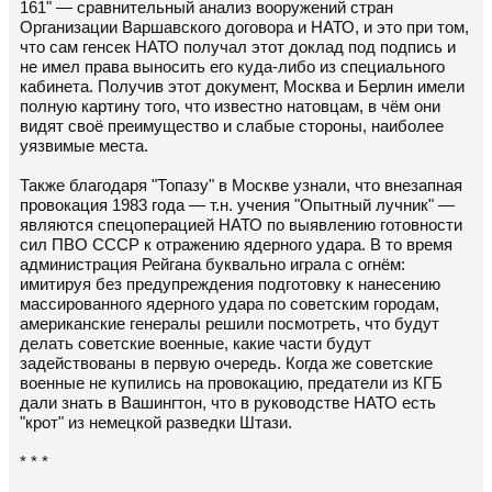
161" — сравнительный анализ вооружений стран
Организации Варшавского договора и НАТО, и это при том,
что сам генсек НАТО получал этот доклад под подпись и
не имел права выносить его куда-либо из специального
кабинета. Получив этот документ, Москва и Берлин имели
полную картину того, что известно натовцам, в чём они
видят своё преимущество и слабые стороны, наиболее
уязвимые места.
Также благодаря "Топазу" в Москве узнали, что внезапная
провокация 1983 года — т.н. учения "Опытный лучник" —
являются спецоперацией НАТО по выявлению готовности
сил ПВО СССР к отражению ядерного удара. В то время
администрация Рейгана буквально играла с огнём:
имитируя без предупреждения подготовку к нанесению
массированного ядерного удара по советским городам,
американские генералы решили посмотреть, что будут
делать советские военные, какие части будут
задействованы в первую очередь. Когда же советские
военные не купились на провокацию, предатели из КГБ
дали знать в Вашингтон, что в руководстве НАТО есть
"крот" из немецкой разведки Штази.
* * *