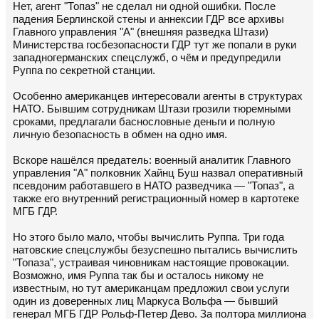
Нет, агент "Топаз" не сделал ни одной ошибки. После
падения Берлинской стены и аннексии ГДР все архивы
Главного управления "А" (внешняя разведка Штази)
Министерства госбезопасности ГДР тут же попали в руки
западногерманских спецслужб, о чём и предупредили
Руппа по секретной станции.
Особенно американцев интересовали агенты в структурах
НАТО. Бывшим сотрудникам Штази грозили тюремными
сроками, предлагали баснословные деньги и полную
личную безопасность в обмен на одно имя.
Вскоре нашёлся предатель: военный аналитик Главного
управления "А" полковник Хайнц Буш назвал оперативный
псевдоним работавшего в НАТО разведчика — "Топаз", а
также его внутренний регистрационный номер в картотеке
МГБ ГДР.
Но этого было мало, чтобы вычислить Руппа. Три года
натовские спецслужбы безуспешно пытались вычислить
"Топаза", устраивая чиновникам настоящие провокации.
Возможно, имя Руппа так бы и осталось никому не
известным, но тут американцам предложил свои услуги
один из доверенных лиц Маркуса Вольфа — бывший
генерал МГБ ГДР Рольф-Петер Дево. За полтора миллиона