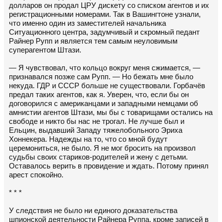
долларов он продал ЦРУ дискету со списком агентов и их
регистрационными номерами. Так в Вашингтоне узнали,
что именно один из заместителей начальника
Ситуационного центра, задумчивый и скромный педант
Райнер Рупп и является тем самым неуловимым
суперагентом Штази.
— Я чувствовал, что кольцо вокруг меня сжимается, —
признавался позже сам Рупп. — Но бежать мне было
некуда. ГДР и СССР больше не существовали. Горбачёв
предал таких агентов, как я. Уверен, что, если бы он
договорился с американцами и западными немцами об
амнистии агентов Штази, мы бы с товарищами остались на
свободе и никто бы нас не трогал. Не лучше был и
Ельцин, выдавший Западу тяжелобольного Эриха
Хоннекера. Надежды на то, что со мной будут
церемониться, не было. Я не мог бросить на произвол
судьбы своих стариков-родителей и жену с детьми.
Оставалось верить в провидение и ждать. Потому принял
арест спокойно.
* * *
У следствия не было ни единого доказательства
шпионской деятельности Райнера Руппа, кроме записей в