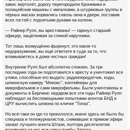
завис вертолёт, дорогу перегородили броневики и
полицейские машины с мигалками, а штурмовые группы в
чёрных масках ворвались сквозь окна и двери, поставив
всех гостей с поднятыми руками на колени.
— Райнер Рупп, вы арестованы! — гаркнул старший
офицер, защёлкивая за спиной наручники.
Тот лишь возмущённо фыркнул: это какое-то
недоразумение, вы ещё ответите в суде за то, что
вламываетесь в дома честных граждан!
Внутренне Рупп был абсолютно спокоен. За три
последних года он подготовился к аресту и уничтожил все
улики, способные его выдать: радиопередатчик, коды,
шпионскую камеру "Минокс", контейнеры для
микрофильмов и сами микрофильмы. Были уничтожены и
документы в Берлине: недаром все эти годы Райнер Рупп
наблюдал за беспомощными попытками агентов БНД и
ЦРУ вычислить шпиона по кличке "Топаз".
Но всё-таки он где-то прокололся, иначе здесь не было бы
спецназа и тележурналистов, снимавших в прямом эфире
захват лучшего агента Штази, полтора десятилетия
водившего за нос все спецслужбы Запада.