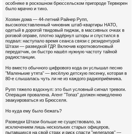
особняке в роскошном брюссельском пригороде Тервюрен
было мрачно и тихо.
Хозяин дома — 44-летний Райнер Рупп,
высокопоставленный чиновник штаб-квартиры НАТО,
одетый в дорогой твидовый пиджак, в массивных очках в
роговой оправе, плотно задёрнул шторы и спустился в
подвал: наступало время сеанса связи с резидентурой
Штази — разведкой ГДР. Включив коротковолновый
передатчик, он быстро нашёл нужную частоту тайной
радиостанции.
Но вместо обычного цифрового кода он услышал песню
"Маленькие утята" — весёлую детскую песенку, которая в
80-е слышалась чуть ли не из каждого радиоприёмника.
Рупп тяжело вздохнул: это был условный сигнал тревоги.
Операция провалена. Агент "Топаз" должен немедленно
эвакуироваться из Брюсселя.
Но куда ему было бежать?
Разведки Штази больше не существовало, за
исключением лишь нескольких старых офицеров,
пытавшихся на свой страх и риск спасти "нелегалов" —