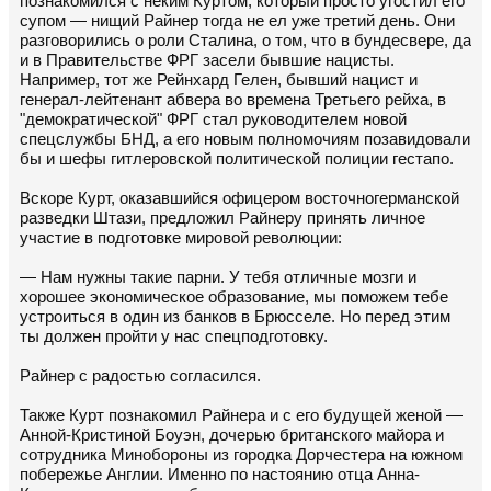
познакомился с неким Куртом, который просто угостил его
супом — нищий Райнер тогда не ел уже третий день. Они
разговорились о роли Сталина, о том, что в бундесвере, да
и в Правительстве ФРГ засели бывшие нацисты.
Например, тот же Рейнхард Гелен, бывший нацист и
генерал-лейтенант абвера во времена Третьего рейха, в
"демократической" ФРГ стал руководителем новой
спецслужбы БНД, а его новым полномочиям позавидовали
бы и шефы гитлеровской политической полиции гестапо.
Вскоре Курт, оказавшийся офицером восточногерманской
разведки Штази, предложил Райнеру принять личное
участие в подготовке мировой революции:
— Нам нужны такие парни. У тебя отличные мозги и
хорошее экономическое образование, мы поможем тебе
устроиться в один из банков в Брюсселе. Но перед этим
ты должен пройти у нас спецподготовку.
Райнер с радостью согласился.
Также Курт познакомил Райнера и с его будущей женой —
Анной-Кристиной Боуэн, дочерью британского майора и
сотрудника Минобороны из городка Дорчестера на южном
побережье Англии. Именно по настоянию отца Анна-