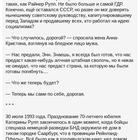
таких, как Райнер Рупп. Не было больше и самой ГДР.
Конечно, ещё оставался СССР, но разве он мог доверять
нынешнему советскому руководству, капитулировавшему
перед Западом и продавшему всех, кто работал на идею
социализма?
— Что случилось, дорогой? — спросила жена Анна-
Кристина, взглянув на бледное лицо мужа.
— Нас предали, Энн. Знаешь, я всегда был готов, что нас
предаст какая-нибудь алчная штабная сволочь, но я никак
не ожидал, что нас предаст страна, за которую мы были
готовы погибнуть…
— Что же теперь будет?
— Теперь мы сами по себе, дорогая.
* * *
30 июля 1993 года. Празднование 70-летнего юбилея
Катерины Рупп закончилось в один момент, когда бойцы
спецназа немецкой разведки БНД окружили её дом в
тихом городке Саарбург, что в провинции Рейнланд-
Пфальц. Всё было как в голливудском кино: над домом