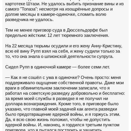
картотеке Штази. Не удалось выбить признание вины и из
самого "Топаза": несмотря на изощрённые допросы и
долгие месяцы в камере-одиночке, сломить волю
разведчика не удалось.
Тем не менее приговор суда в Дюссельдорфе был
предельно жёстким: 12 лет тюремного заключения.
На 22 месяца тюрьмы осудили и его жену Анну-Кристину,
всю её вину Рупп взял на себя, и жену судили только за
то, что она знала о шпионской деятельности супруга.
Сидел Рупп в одиночной камере — более семи лет.
— Как я не сошёл с ума в одиночке? Очень просто: меня
поддерживало ощущение собственной правоты. Даже мои
враги в обвинительном заключении записали, что я
работал на советскую разведку добровольно и бесплатно:
за время моей службы в разведке я не получил ни
доллара вознаграждения. Кроме того, в приговоре было
указано, что главной моей задачей как агента разведки
было предотвращение ядерной войны, и я горжусь этим.
Да, я всю свою жизнь положил, чтобы не допустить
ядерной войны. И, наконец, я гордился третьим пунктом
приговора, что я пытался построить и защитить