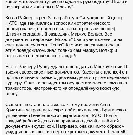
копии материалов тут же попадали к руководству Штази и
по закрытым каналам в Москву".
Когда Райнер перешёл на работу в Ситуационный центр
НАТО, где занимались вопросами стратегического
планирования, его дело взял на контроль лично шеф
Штази легендарный разведчик Маркус Вольф. Все
документы о вербовке "Мозеля" были уничтожены, а на
свет появился агент "Топаз". Кто именно скрывался за
этим псевдонимом, знал только сам Маркус Вольф и
несколько его доверенных людей.
Всего Райнеру Руппу удалось передать в Москву копии 10
тысяч сверхсекретных документов. Кассеты с плёнкой он
прятал в пивной банке с двойным дном и тут же передавал
курьеру. Связь с резидентом осуществлялась с помощью
транзистора, настроенного на определённую короткую
волну.
Секреты поставляла и жена: к тому времени Анна-
Кристина устроилась секретарём начальника Британского
управления Генерального секретариата НАТО. Почти
каждый рабочий день она приходила домой с набитой
документами сумочкой. Например, она каким-то образом
умудрилась вынести сверхсекретный документ "План MC