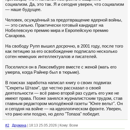
социализм. Да, это так. Я и сегодня уверен, что социализм
— наше будущее.
Человек, осуждённый за предотвращение ядерной войны,
— это сильно. Практически готовый кандидат на
Нобелевскую премию мира и Европейскую премию
Сахарова.
На свободу Рупп вышел досрочно, в 2001 году, после того
как петицию за его освобождение подписало несколько
сотен немецких интеллектуалов и писателей.
Поселился он в Люксембурге вместе с женой (мать его
умерла, когда Райнер был в тюрьме).
В поисках заработка написал книгу о своих подвигах
"Секреты Штази", где честно рассказал о своей
деятельности — всё равно второй раз судить его уже не
имеют права. Позже занялся журналистским трудом, став
главным редактором молодёжной газеты "Юнге вельт". Он
и сегодня на войне — на идеологическом фронте. Уверен,
что рано или поздно, но дело "Топаза" победит.
#2
Дружина
| 18:13 25.05.2026 | Кому: Всем