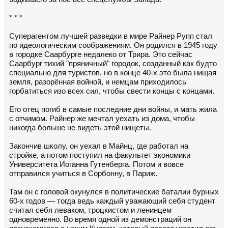
* * *
Суперагентом лучшей разведки в мире Райнер Рупп стал
по идеологическим соображениям. Он родился в 1945 году
в городке Саарбурге недалеко от Трира. Это сейчас
Саарбург тихий "пряничный" городок, созданный как будто
специально для туристов, но в конце 40-х это была нищая
земля, разорённая войной, и немцам приходилось
горбатиться изо всех сил, чтобы свести концы с концами.
Его отец погиб в самые последние дни войны, и мать жила
с отчимом. Райнер же мечтал уехать из дома, чтобы
никогда больше не видеть этой нищеты.
Закончив школу, он уехал в Майнц, где работал на
стройке, а потом поступил на факультет экономики
Университета Иоганна Гутенберга. Потом и вовсе
отправился учиться в Сорбонну, в Париж.
Там он с головой окунулся в политические баталии бурных
60-х годов — тогда ведь каждый уважающий себя студент
считал себя леваком, троцкистом и ленинцем
одновременно. Во время одной из демонстраций он