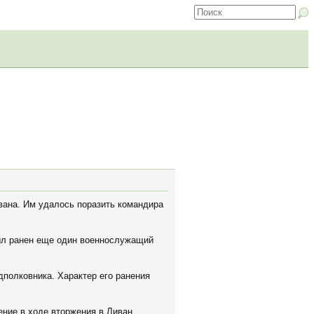
вана. Им удалось поразить командира
был ранен еще один военнослужащий
дполковника. Характер его ранения
ние в ходе вторжения в Ливан.