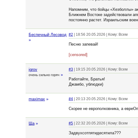
Напомним, что бойцы «Хезболлы» ак
Ближнем Востоке задействовали ап
постоянно растет. Израильским воен
Беспечный Лесовод
#2
| 18:56 20.05.2026 | Кому: Всем
»
Песню запевай!
[censored]
igrov
#3
| 19:15 20.05.2026 | Кому: Всем
»
очень сильно горяч
Работайте, Братья!
Джамбо, ублюдки)
maximax
»
#4
| 20:13 20.05.2026 | Кому: Всем
Скорее не европолковника, а евреО
Ща
»
#5
| 22:32 20.05.2026 | Кому: Всем
Задвухсотпятидесятила???