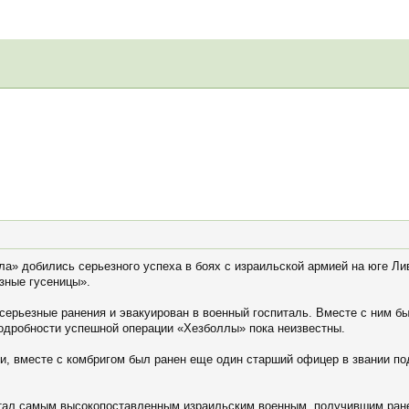
а» добились серьезного успеха в боях с израильской армией на юге Ли
зные гусеницы».
ерьезные ранения и эвакуирован в военный госпиталь. Вместе с ним 
одробности успешной операции «Хезболлы» пока неизвестны.
и, вместе с комбригом был ранен еще один старший офицер в звании по
стал самым высокопоставленным израильским военным, получившим ране