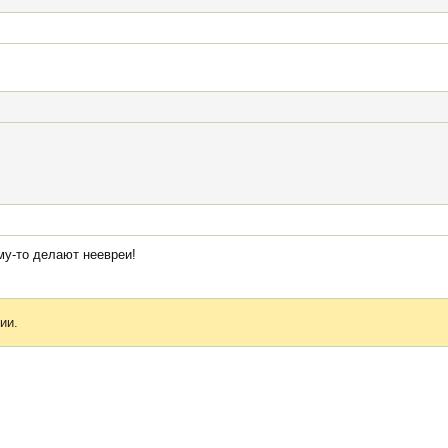
ому-то делают неевреи!
ии.