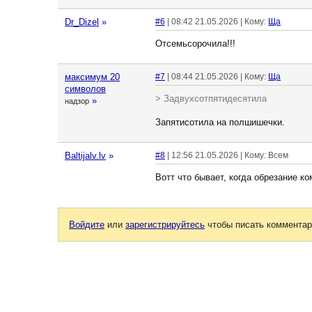
Dr_Dizel
»
#6
| 08:42 21.05.2026 | Кому:
Ща
Отсемьсорочила!!!
максимум 20
#7
| 08:44 21.05.2026 | Кому:
Ща
символов
> Задвухсотпятидесятила
»
надзор
Запятисотила на полшишечки.
Baltijalv.lv
»
#8
| 12:56 21.05.2026 | Кому: Всем
Вотт что бывает, когда обрезание к
Войдите
или
зарегистрируйтесь
чтобы писать комментар