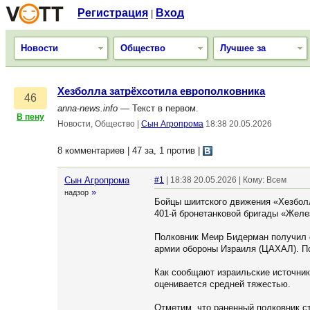
Регистрация
Вход
|
Новости
Общество
Лучшее за
Хезболла затрёхсотила европолковника
46
anna-news.info
— Текст в первом.
В пену
Новости, Общество
|
Сын Агропрома
18:38 20.05.2026
8 комментариев | 47 за, 1 против
|
Сын Агропрома
#1
| 18:38 20.05.2026 | Кому: Всем
»
надзор
Бойцы шиитского движения «Хезболл
401-й бронетанковой бригады «Желе
Полковник Меир Бидерман получил с
армии обороны Израиля (ЦАХАЛ). П
Как сообщают израильские источник
оценивается средней тяжестью.
Отметим, что раненный полковник 