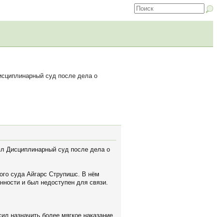
исциплинарный суд после дела о
ял Дисциплинарный суд после дела о
ого суда Айгарс Струпишс. В нём
анности и был недоступен для связи.
сил назначить более мягкое наказание.