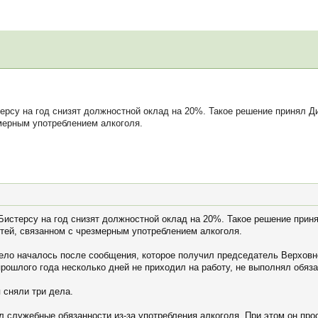
рсу на год снизят должностной оклад на 20%. Такое решение принял Д
мерным употреблением алкоголя.
Бистерсу на год снизят должностной оклад на 20%. Такое решение прин
тей, связанном с чрезмерным употреблением алкоголя.
ло началось после сообщения, которое получил председатель Верховн
прошлого года несколько дней не приходил на работу, не выполнял обяз
я сняли три дела.
л служебные обязанности из-за употребления алкоголя. При этом он про