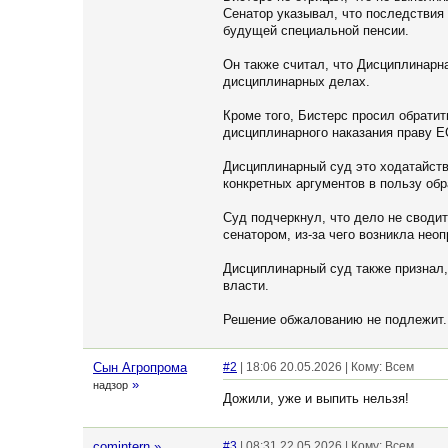
Сенатор указывал, что последствия
будущей специальной пенсии.
Он также считал, что Дисциплинарна
дисциплинарных делах.
Кроме того, Бистерс просил обратит
дисциплинарного наказания праву Е
Дисциплинарный суд это ходатайство
конкретных аргументов в пользу обр
Суд подчеркнул, что дело не сводит
сенатором, из-за чего возникла не
Дисциплинарный суд также признал,
власти.
Решение обжалованию не подлежит.
Сын Агропрома
#2
| 18:06 20.05.2026 | Кому: Всем
»
надзор
Дожили, уже и выпить нельзя!
comintern
»
#3
| 08:31 22.05.2026 | Кому: Всем