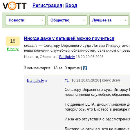
Регистрация
Вход
|
Новости
Общество
Лучшее за
Иногда даже у латышей можно поучиться
18
press.lv
— Сенатору Верховного суда Латвии Интарсу Бисте
В пену
невыполнении служебных обязанностей, связанном с чрез
Новости, Общество
|
Baltijalv.lv
16:20 20.05.2026
3 комментария | 18 за, 0 против
|
Baltijalv.lv
»
#1
| 16:21 20.05.2026 | Кому: Всем
Сенатору Верховного суда Интарсу 
невыполнении служебных обязаннос
По данным LETA, дисциплинарное де
говорилось, что Бистерс в декабре 
Из-за его отсутствия с рассмотрени
Бистерс не отрицал, что не выполня